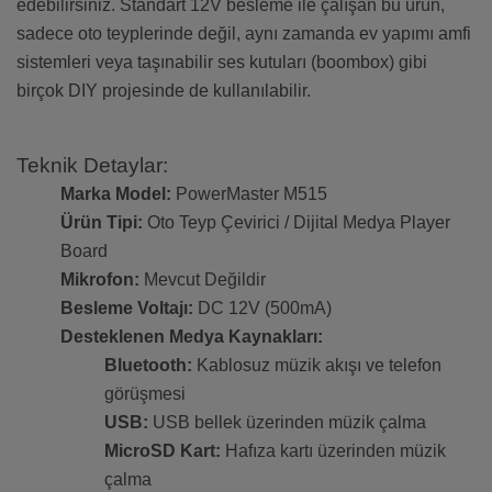
edebilirsiniz. Standart 12V besleme ile çalışan bu ürün,
sadece oto teyplerinde değil, aynı zamanda ev yapımı amfi
sistemleri veya taşınabilir ses kutuları (boombox) gibi
birçok DIY projesinde de kullanılabilir.
Teknik Detaylar:
Marka Model:
PowerMaster M515
Ürün Tipi:
Oto Teyp Çevirici / Dijital Medya Player
Board
Mikrofon:
Mevcut Değildir
Besleme Voltajı:
DC 12V (500mA)
Desteklenen Medya Kaynakları:
Bluetooth:
Kablosuz müzik akışı ve telefon
görüşmesi
USB:
USB bellek üzerinden müzik çalma
MicroSD Kart:
Hafıza kartı üzerinden müzik
çalma