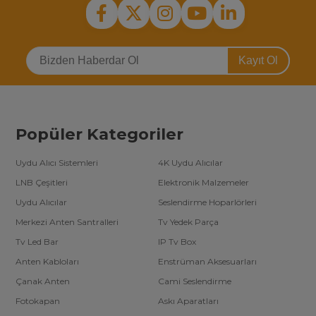
Kayıt Ol
Popüler Kategoriler
Uydu Alıcı Sistemleri
4K Uydu Alıcılar
LNB Çeşitleri
Elektronik Malzemeler
Uydu Alıcılar
Seslendirme Hoparlörleri
Merkezi Anten Santralleri
Tv Yedek Parça
Tv Led Bar
IP Tv Box
Anten Kabloları
Enstrüman Aksesuarları
Çanak Anten
Cami Seslendirme
Fotokapan
Askı Aparatları