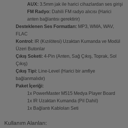
AUX:
3.5mm jak ile harici cihazlardan ses girişi
FM Radyo:
Dahili FM radyo alıcısı (Harici
anten bağlantısı gerektirir)
Desteklenen Ses Formatları:
MP3, WMA, WAV,
FLAC
Kontrol:
IR (Kızılötesi) Uzaktan Kumanda ve Modül
Üzeri Butonlar
Çıkış Soketi:
4-Pin (Anten, Sağ Çıkış, Toprak, Sol
Çıkış)
Çıkış Tipi:
Line-Level (Harici bir amfiye
bağlanmalıdır)
Paket İçeriği:
1x PowerMaster M515 Medya Player Board
1x IR Uzaktan Kumanda (Pil Dahil)
1x Bağlantı Kabloları Seti
Kullanım Alanları: