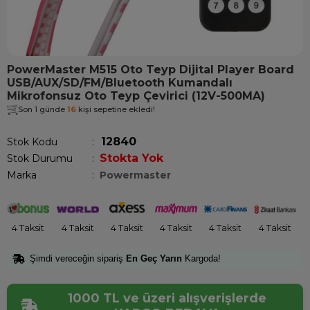
PowerMaster M515 Oto Teyp Dijital Player Board
USB/AUX/SD/FM/Bluetooth Kumandalı
Mikrofonsuz Oto Teyp Çevirici (12V-500MA)
Son 1 günde
16
kişi sepetine ekledi!
12840
Stok Kodu
Stokta Yok
Stok Durumu
:
Marka
:
Powermaster
4 Taksit
4 Taksit
4 Taksit
4 Taksit
4 Taksit
4 Taksit
Şimdi vereceğin sipariş
En Geç Yarın
Kargoda!
1000 TL ve üzeri alışverişlerde