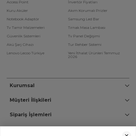
Access Point
İnvertör Fiyatları
Kuru Aküler
Akım Korumalı Prizler
Notebook Adaptör
Samsung Led Bar
Tv Tamir Malzemeleri
Tırnak Masa Lambası
Güvenlik Sistemleri
Tv Panel Değişimi
Akü Şarj Cihazı
Tur Rehber Sistemi
Lenovo Lecoo Türkiye
Yeni İthalat Ürünleri Temmuz
2026
Kurumsal
Müşteri İlişkileri
Sipariş İşlemleri
Bize Ulaşın