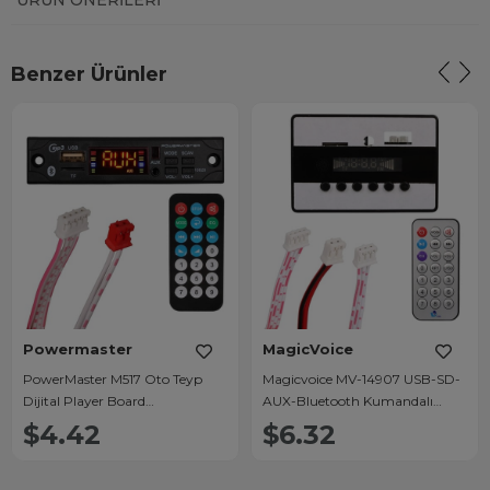
ÜRÜN ÖNERILERI
Benzer Ürünler
Powermaster
MagicVoice
PowerMaster M517 Oto Teyp
Magicvoice MV-14907 USB-SD-
Dijital Player Board
AUX-Bluetooth Kumandalı
USB/AUX/SD/FM/Bluetooth
Ekranlı Oto Teyp Çevirici Dijital
$4.42
$6.32
Kumandalı Mikrofonsuz Çevirici
Player Board
(12V-500MA)