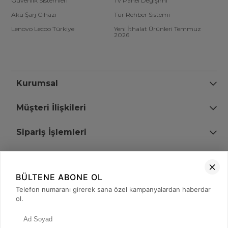
Güvenlik Sistemleri
Tv Panel Değişimi
Akü Şarj Cihazı
Tur Rehber Sistemi
Lenovo Lecoo Türkiye
Yeni İthalat Ürünleri Temmuz
2026
Kurumsal
Müşteri İlişkileri
Sipariş İşlemleri
Bize Ulaşın
BÜLTENE ABONE OL
+90 (850) 473 08 08
Telefon numaranı girerek sana özel kampanyalardan haberdar
ol.
Tevfik Bey Mah. Dr. Ali Demir Cd. No:51 Kat:2 Kobi İş Merkezi
Küçükçekmece / İstanbul