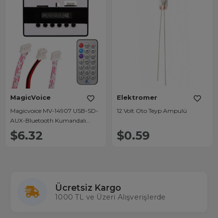
MagicVoice
Elektromer
Magicvoice MV-14907 USB-SD-
12 Volt Oto Teyp Ampulü
AUX-Bluetooth Kumandalı
Ekranlı Oto Teyp Çevirici Dijital
$6.32
$0.59
Player Board
Ücretsiz Kargo
1000 TL ve Üzeri Alışverişlerde