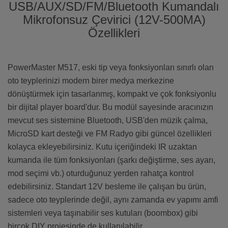
USB/AUX/SD/FM/Bluetooth Kumandalı
Mikrofonsuz Çevirici (12V-500MA)
Özellikleri
PowerMaster M517, eski tip veya fonksiyonları sınırlı olan
oto teyplerinizi modern birer medya merkezine
dönüştürmek için tasarlanmış, kompakt ve çok fonksiyonlu
bir dijital player board'dur. Bu modül sayesinde aracınızın
mevcut ses sistemine Bluetooth, USB'den müzik çalma,
MicroSD kart desteği ve FM Radyo gibi güncel özellikleri
kolayca ekleyebilirsiniz. Kutu içeriğindeki IR uzaktan
kumanda ile tüm fonksiyonları (şarkı değiştirme, ses ayarı,
mod seçimi vb.) oturduğunuz yerden rahatça kontrol
edebilirsiniz. Standart 12V besleme ile çalışan bu ürün,
sadece oto teyplerinde değil, aynı zamanda ev yapımı amfi
sistemleri veya taşınabilir ses kutuları (boombox) gibi
birçok DIY projesinde de kullanılabilir.