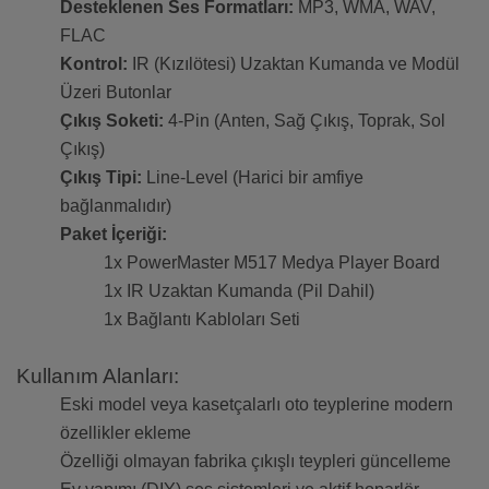
Desteklenen Ses Formatları:
MP3, WMA, WAV,
FLAC
Kontrol:
IR (Kızılötesi) Uzaktan Kumanda ve Modül
Üzeri Butonlar
Çıkış Soketi:
4-Pin (Anten, Sağ Çıkış, Toprak, Sol
Çıkış)
Çıkış Tipi:
Line-Level (Harici bir amfiye
bağlanmalıdır)
Paket İçeriği:
1x PowerMaster M517 Medya Player Board
1x IR Uzaktan Kumanda (Pil Dahil)
1x Bağlantı Kabloları Seti
Kullanım Alanları:
Eski model veya kasetçalarlı oto teyplerine modern
özellikler ekleme
Özelliği olmayan fabrika çıkışlı teypleri güncelleme