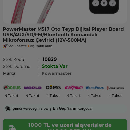
PowerMaster M517 Oto Teyp Dijital Player Board
USB/AUX/SD/FM/Bluetooth Kumandalı
Mikrofonsuz Çevirici (12V-500MA)
Son 1 saatte
1
kişi satın aldı!
10829
Stok Kodu
Stokta Var
Stok Durumu
:
Marka
:
Powermaster
4 Taksit
4 Taksit
4 Taksit
4 Taksit
4 Taksit
4 Taksit
Şimdi vereceğin sipariş
En Geç Yarın
Kargoda!
1000 TL ve üzeri alışverişlerde