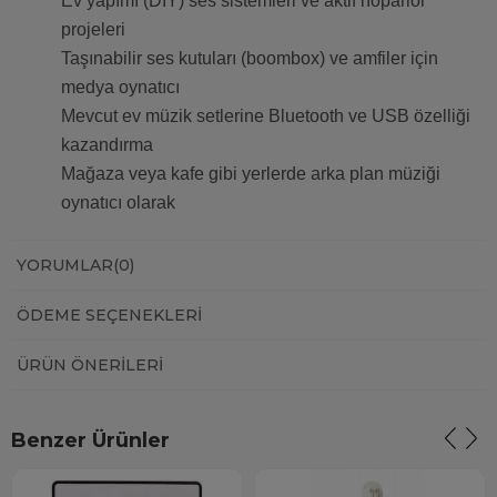
Ev yapımı (DIY) ses sistemleri ve aktif hoparlör
projeleri
Taşınabilir ses kutuları (boombox) ve amfiler için
medya oynatıcı
Mevcut ev müzik setlerine Bluetooth ve USB özelliği
kazandırma
Mağaza veya kafe gibi yerlerde arka plan müziği
oynatıcı olarak
YORUMLAR
(0)
ÖDEME SEÇENEKLERI
ÜRÜN ÖNERILERI
Benzer Ürünler