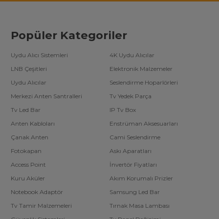
Popüler Kategoriler
Uydu Alıcı Sistemleri
4K Uydu Alıcılar
LNB Çeşitleri
Elektronik Malzemeler
Uydu Alıcılar
Seslendirme Hoparlörleri
Merkezi Anten Santralleri
Tv Yedek Parça
Tv Led Bar
IP Tv Box
Anten Kabloları
Enstrüman Aksesuarları
Çanak Anten
Cami Seslendirme
Fotokapan
Askı Aparatları
Access Point
İnvertör Fiyatları
Kuru Aküler
Akım Korumalı Prizler
Notebook Adaptör
Samsung Led Bar
Tv Tamir Malzemeleri
Tırnak Masa Lambası