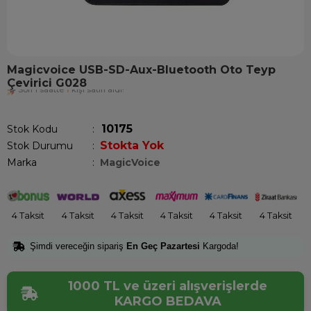
Magicvoice USB-SD-Aux-Bluetooth Oto Teyp
Çevirici G028
Son 1 saatte
1
kişi satın aldı!
10175
Stok Kodu
Stokta Yok
Stok Durumu
:
Marka
:
MagicVoice
4 Taksit
4 Taksit
4 Taksit
4 Taksit
4 Taksit
4 Taksit
Şimdi vereceğin sipariş
En Geç Pazartesi
Kargoda!
1000 TL ve üzeri alışverişlerde
KARGO BEDAVA