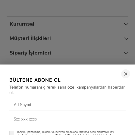
Kurumsal
Müşteri İlişkileri
Sipariş İşlemleri
Bize Ulaşın
BÜLTENE ABONE OL
+90 (850) 473 08 08
Telefon numaranı girerek sana özel kampanyalardan haberdar
ol.
Tevfik Bey Mah. Dr. Ali Demir Cd. No:51 Kat:2 Kobi İş Merkezi
Küçükçekmece / İstanbul
Tanıtım, pazarlama, reklam ve benzeri amaçlarla tarafıma ticari elektronik ileti