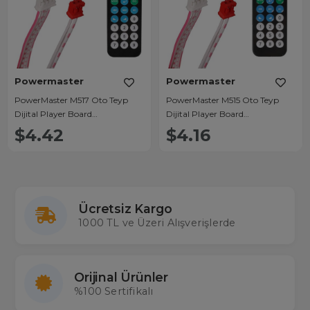
Powermaster
Powermaster
PowerMaster M517 Oto Teyp
PowerMaster M515 Oto Teyp
Dijital Player Board
Dijital Player Board
USB/AUX/SD/FM/Bluetooth
USB/AUX/SD/FM/Bluetooth
$4.42
$4.16
Kumandalı Mikrofonsuz Çevirici
Kumandalı Mikrofonsuz Oto
(12V-500MA)
Teyp Çevirici (12V-500MA)
Ücretsiz Kargo
1000 TL ve Üzeri Alışverişlerde
Orijinal Ürünler
%100 Sertifikalı