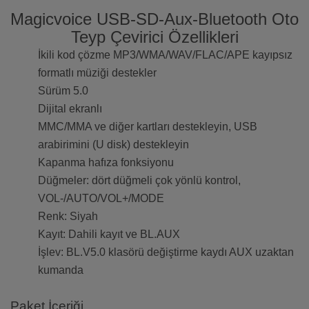
Magicvoice USB-SD-Aux-Bluetooth Oto
Teyp Çevirici Özellikleri
İkili kod çözme MP3/WMA/WAV/FLAC/APE kayıpsız
formatlı müziği destekler
Sürüm 5.0
Dijital ekranlı
MMC/MMA ve diğer kartları destekleyin, USB
arabirimini (U disk) destekleyin
Kapanma hafıza fonksiyonu
Düğmeler: dört düğmeli çok yönlü kontrol,
VOL-/AUTO/VOL+/MODE
Renk: Siyah
Kayıt: Dahili kayıt ve BL.AUX
İşlev: BL.V5.0 klasörü değiştirme kaydı AUX uzaktan
kumanda
Paket İçeriği