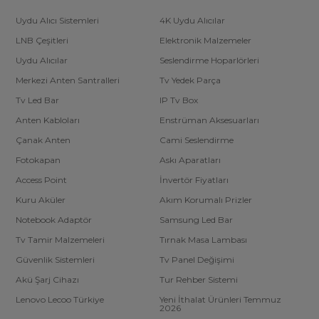
Uydu Alıcı Sistemleri
4K Uydu Alıcılar
LNB Çeşitleri
Elektronik Malzemeler
Uydu Alıcılar
Seslendirme Hoparlörleri
Merkezi Anten Santralleri
Tv Yedek Parça
Tv Led Bar
IP Tv Box
Anten Kabloları
Enstrüman Aksesuarları
Çanak Anten
Cami Seslendirme
Fotokapan
Askı Aparatları
Access Point
İnvertör Fiyatları
Kuru Aküler
Akım Korumalı Prizler
Notebook Adaptör
Samsung Led Bar
Tv Tamir Malzemeleri
Tırnak Masa Lambası
Güvenlik Sistemleri
Tv Panel Değişimi
Akü Şarj Cihazı
Tur Rehber Sistemi
Lenovo Lecoo Türkiye
Yeni İthalat Ürünleri Temmuz
2026