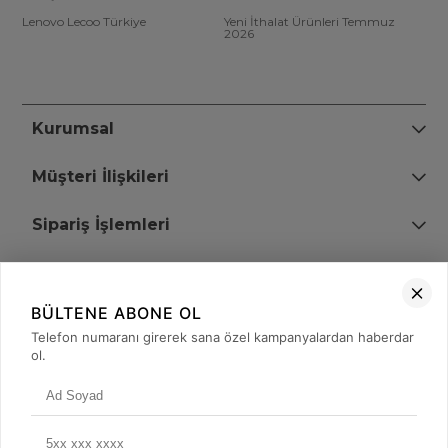
Lenovo Lecoo Türkiye
Yeni İthalat Ürünleri Temmuz
2026
Kurumsal
Müşteri İlişkileri
Sipariş İşlemleri
Bize Ulaşın
BÜLTENE ABONE OL
+90 (850) 473 08 08
Telefon numaranı girerek sana özel kampanyalardan haberdar
ol.
Tevfik Bey Mah. Dr. Ali Demir Cd. No:51 Kat:2 Kobi İş Merkezi
Küçükçekmece / İstanbul