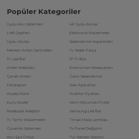
Popüler Kategoriler
Uydu Alıcı Sistemleri
4K Uydu Alıcılar
LNB Çeşitleri
Elektronik Malzemeler
Uydu Alıcılar
Seslendirme Hoparlörleri
Merkezi Anten Santralleri
Tv Yedek Parça
Tv Led Bar
IP Tv Box
Anten Kabloları
Enstrüman Aksesuarları
Çanak Anten
Cami Seslendirme
Fotokapan
Askı Aparatları
Access Point
İnvertör Fiyatları
Kuru Aküler
Akım Korumalı Prizler
Notebook Adaptör
Samsung Led Bar
Tv Tamir Malzemeleri
Tırnak Masa Lambası
Güvenlik Sistemleri
Tv Panel Değişimi
Akü Şarj Cihazı
Tur Rehber Sistemi