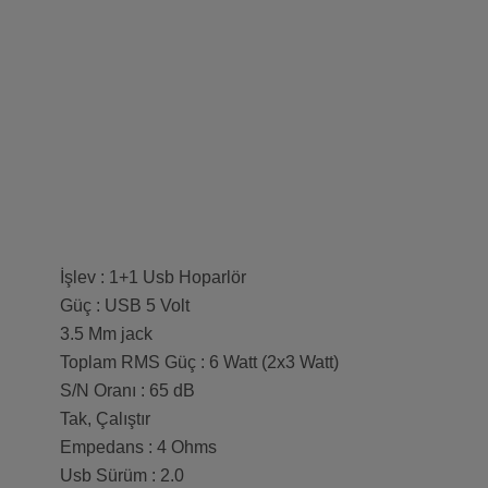
İşlev : 1+1 Usb Hoparlör
Güç : USB 5 Volt
3.5 Mm jack
Toplam RMS Güç : 6 Watt (2x3 Watt)
S/N Oranı : 65 dB
Tak, Çalıştır
Empedans : 4 Ohms
Usb Sürüm : 2.0