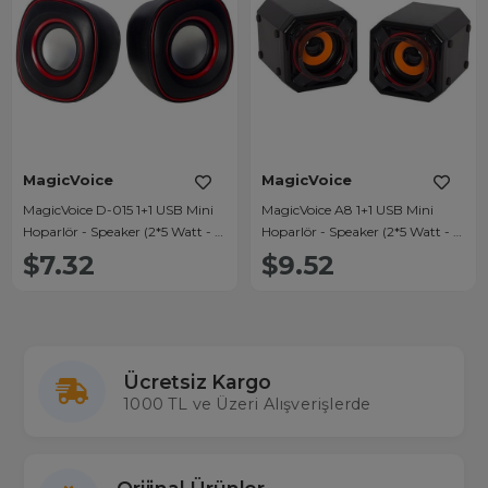
MagicVoice
MagicVoice
MagicVoice D-015 1+1 USB Mini
MagicVoice A8 1+1 USB Mini
Hoparlör - Speaker (2*5 Watt - 4
Hoparlör - Speaker (2*5 Watt - 3
Ohm)
Ohm)
$7.32
$9.52
Ücretsiz Kargo
1000 TL ve Üzeri Alışverişlerde