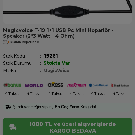
Magicvoice T-19 1+1 USB Pc Mini Hoparlör -
Speaker (2*3 Watt - 4 Ohm)
1
kişinin sepetinde!
19261
Stok Kodu
Stokta Var
Stok Durumu
:
Marka
:
MagicVoice
4 Taksit
4 Taksit
4 Taksit
4 Taksit
4 Taksit
4 Taksit
Şimdi vereceğin sipariş
En Geç Yarın
Kargoda!
1000 TL ve üzeri alışverişlerde
KARGO BEDAVA