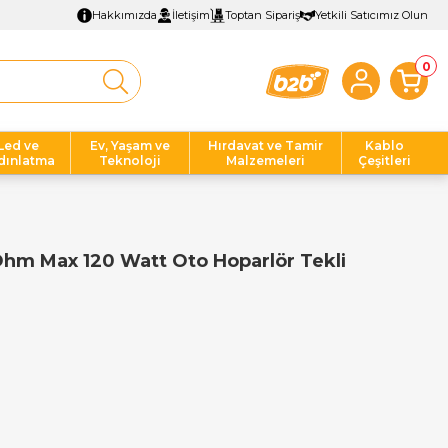
Hakkımızda
İletişim
Toptan Sipariş
Yetkili Satıcımız Olun
0
Led ve
Ev, Yaşam ve
Hırdavat ve Tamir
Kablo
dınlatma
Teknoloji
Malzemeleri
Çeşitleri
Ohm Max 120 Watt Oto Hoparlör Tekli