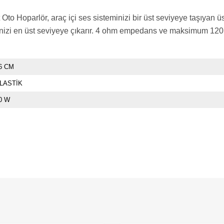
oparlör, araç içi ses sisteminizi bir üst seviyeye taşıyan üst
inizi en üst seviyeye çıkarır. 4 ohm empedans ve maksimum 120 w
6 CM
LASTİK
0 W