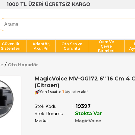
1000 TL ÜZERİ ÜCRETSİZ KARGO
Oem Ve
Güvenlik
Adaptör,
Oto Ses ve
Çevre
Sistemleri
Akü, Pil
Görüntü
Ay
Birimleri
me
Oto Hoparlör
MagicVoice MV-GG172 6'' 16 Cm 4 
(Citroen)
Son 1 saatte
1
kişi satın aldı!
19397
Stok Kodu
Stokta Var
Stok Durumu
:
Marka
:
MagicVoice