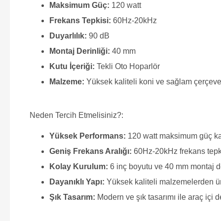
Maksimum Güç:
120 watt
Frekans Tepkisi:
60Hz-20kHz
Duyarlılık:
90 dB
Montaj Derinliği:
40 mm
Kutu İçeriği:
Tekli Oto Hoparlör
Malzeme:
Yüksek kaliteli koni ve sağlam çerçev
Neden Tercih Etmelisiniz?:
Yüksek Performans:
120 watt maksimum güç kapas
Geniş Frekans Aralığı:
60Hz-20kHz frekans tepkis
Kolay Kurulum:
6 inç boyutu ve 40 mm montaj deri
Dayanıklı Yapı:
Yüksek kaliteli malzemelerden ür
Şık Tasarım:
Modern ve şık tasarımı ile araç içi