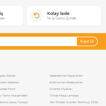
iş
Kolay İade
ası
14 İş Günü İçinde
Kayıt Ol
ydu Alıcılar
Seslendirme Hoparlörleri
nten Kabloları
Enstrüman Aksesuarları
ccess Point
İnvertör Fiyatları
v Tamir Malzemeleri
Tırnak Masa Lambası
enovo Lecoo Türkiye
Yeni İthalat Ürünleri Temmuz 2026