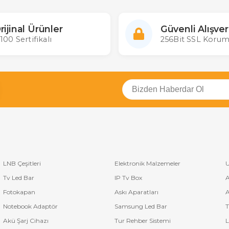
rijinal Ürünler
Güvenli Alışver
100 Sertifikalı
256Bit SSL Korum
LNB Çeşitleri
Elektronik Malzemeler
U
Tv Led Bar
IP Tv Box
A
Fotokapan
Askı Aparatları
A
Notebook Adaptör
Samsung Led Bar
T
Akü Şarj Cihazı
Tur Rehber Sistemi
L