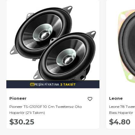
PEŞIN FIYATINA
3 TAKSIT
Pioneer
Leone
Pioneer TS-G1010F 10 Cm Tweetersız Oto
Leone 78 Tweetersiz
Hoparlör (2'li Takım)
Bass Hoparlör
$30.25
$4.80