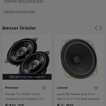
ÖDEME SEÇENEKLERI
ÜRÜN ÖNERILERI
Benzer Ürünler
PEŞIN FIYATINA
3 TAKSIT
Pioneer
Leone
Pioneer TS-G1010F 10 Cm
Leone 78 Tweetersiz 8 Ohm
Tweetersız Oto Hoparlör (2'li
Tekli 3 inc 7.7 Cm Bass Hoparlör
Takım)