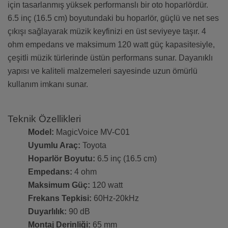
için tasarlanmış yüksek performanslı bir oto hoparlördür.
6.5 inç (16.5 cm) boyutundaki bu hoparlör, güçlü ve net ses
çıkışı sağlayarak müzik keyfinizi en üst seviyeye taşır. 4
ohm empedans ve maksimum 120 watt güç kapasitesiyle,
çeşitli müzik türlerinde üstün performans sunar. Dayanıklı
yapısı ve kaliteli malzemeleri sayesinde uzun ömürlü
kullanım imkanı sunar.
Teknik Özellikleri
Model:
MagicVoice MV-C01
Uyumlu Araç:
Toyota
Hoparlör Boyutu:
6.5 inç (16.5 cm)
Empedans:
4 ohm
Maksimum Güç:
120 watt
Frekans Tepkisi:
60Hz-20kHz
Duyarlılık:
90 dB
Montaj Derinliği:
65 mm