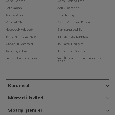
Çanak Anten
Cami Seslendirme
Fotokapan
Askı Aparatları
Access Point
İnvertör Fiyatları
Kuru Aküler
Akım Korumalı Prizler
Notebook Adaptör
Samsung Led Bar
Tv Tamir Malzemeleri
Tırnak Masa Lambası
Güvenlik Sistemleri
Tv Panel Değişimi
Akü Şarj Cihazı
Tur Rehber Sistemi
Lenovo Lecoo Türkiye
Yeni İthalat Ürünleri Temmuz
2026
Kurumsal
Müşteri İlişkileri
Sipariş İşlemleri