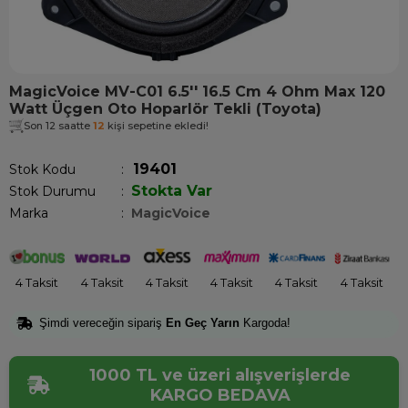
MagicVoice MV-C01 6.5'' 16.5 Cm 4 Ohm Max 120
Watt Üçgen Oto Hoparlör Tekli (Toyota)
Son 12 saatte
12
kişi sepetine ekledi!
19401
Stok Kodu
Stokta Var
Stok Durumu
:
Marka
:
MagicVoice
4 Taksit
4 Taksit
4 Taksit
4 Taksit
4 Taksit
4 Taksit
Şimdi vereceğin sipariş
En Geç Yarın
Kargoda!
1000 TL ve üzeri alışverişlerde
KARGO BEDAVA