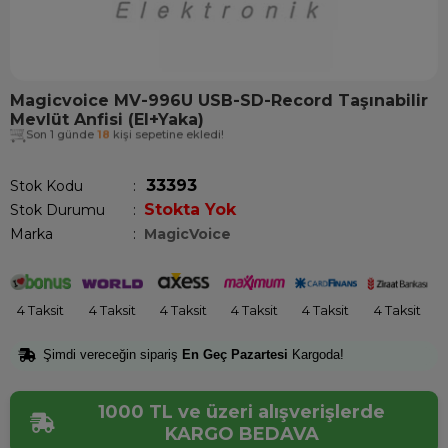
Magicvoice MV-996U USB-SD-Record Taşınabilir
Mevlüt Anfisi (El+Yaka)
Son 1 günde
18
kişi sepetine ekledi!
33393
Stok Kodu
Stokta Yok
Stok Durumu
:
Marka
:
MagicVoice
4 Taksit
4 Taksit
4 Taksit
4 Taksit
4 Taksit
4 Taksit
Şimdi vereceğin sipariş
En Geç Pazartesi
Kargoda!
1000 TL ve üzeri alışverişlerde
KARGO BEDAVA