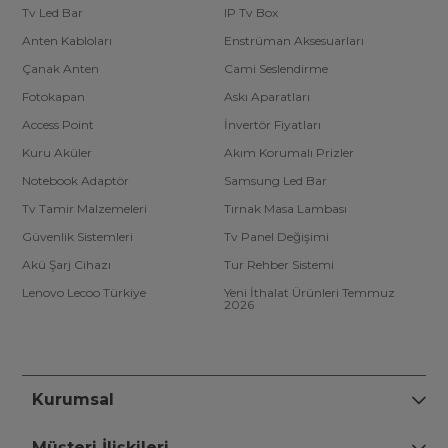
Tv Led Bar
IP Tv Box
Anten Kabloları
Enstrüman Aksesuarları
Çanak Anten
Cami Seslendirme
Fotokapan
Askı Aparatları
Access Point
İnvertör Fiyatları
Kuru Aküler
Akım Korumalı Prizler
Notebook Adaptör
Samsung Led Bar
Tv Tamir Malzemeleri
Tırnak Masa Lambası
Güvenlik Sistemleri
Tv Panel Değişimi
Akü Şarj Cihazı
Tur Rehber Sistemi
Lenovo Lecoo Türkiye
Yeni İthalat Ürünleri Temmuz
2026
Kurumsal
Müşteri İlişkileri