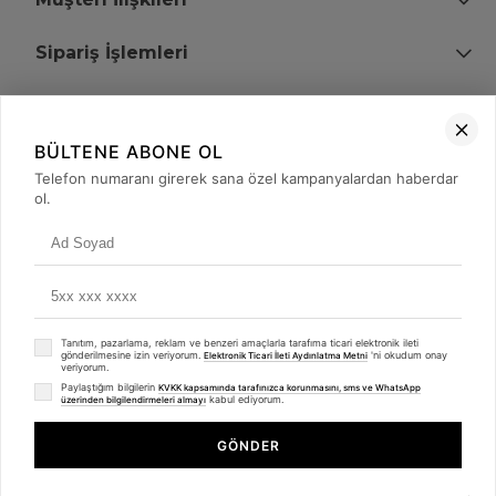
Sipariş İşlemleri
Bize Ulaşın
BÜLTENE ABONE OL
+90 (850) 473 08 08
Telefon numaranı girerek sana özel kampanyalardan haberdar
ol.
Tevfik Bey Mah. Dr. Ali Demir Cd. No:51 Kat:2 Kobi İş Merkezi
Küçükçekmece / İstanbul
Tanıtım, pazarlama, reklam ve benzeri amaçlarla tarafıma ticari elektronik ileti
gönderilmesine izin veriyorum.
'ni okudum onay
Elektronik Ticari İleti Aydınlatma Metni
veriyorum.
Paylaştığım bilgilerin
KVKK kapsamında tarafınızca korunmasını, sms ve WhatsApp
kabul ediyorum.
üzerinden bilgilendirmeleri almayı
© 2008 - 2026
merterelektronik.com
Whatsapp
- Tüm Hakları Saklıdır. Kredi kartı bilgileriniz 256bit SSL sertifikası ile
GÖNDER
korunmaktadır.