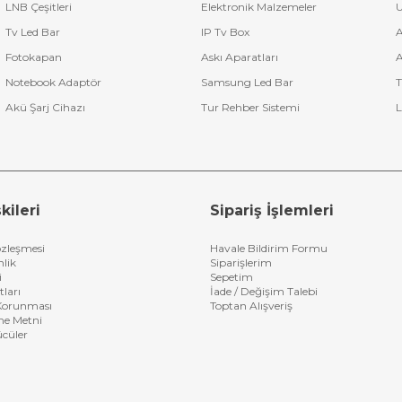
LNB Çeşitleri
Elektronik Malzemeler
U
Tv Led Bar
IP Tv Box
A
Fotokapan
Askı Aparatları
A
Notebook Adaptör
Samsung Led Bar
T
Akü Şarj Cihazı
Tur Rehber Sistemi
L
kileri
Sipariş İşlemleri
özleşmesi
Havale Bildirim Formu
nlik
Siparişlerim
i
Sepetim
tları
İade / Değişim Talebi
n Korunması
Toptan Alışveriş
me Metni
ücüler