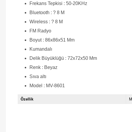
Frekans Tepkisi : 50-20KHz
Bluetooth : ? 8 M
Wireless : ? 8 M
FM Radyo
Boyut : 86x86x51 Mm
Kumandalı
Delik Büyüklüğü : 72x72x50 Mm
Renk : Beyaz
Sıva altı
Model : MV-8601
Özellik
M