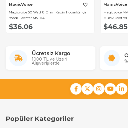
MagicVoice
MagicVoice
Magicvoice 50 Watt 8 Ohm Kabin Hoparlör İçin
Magicvoice MV
Yedek Tweeter MV-04
Müzik Kontrol 
$36.06
$46.85
Ücretsiz Kargo
O
1000 TL ve Üzeri
%
Alışverişlerde
Popüler Kategoriler