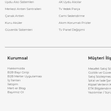
Uydu Alıcı Sistemleri
4K Uydu Alıcılar
Merkezi Anten Santralleri
Tv Yedek Parça
Çanak Anten
Cami Seslendirme
Kuru Aküler
Akım Korumalı Prizler
Güvenlik Sistemleri
Tv Panel Değişimi
Kurumsal
Müşteri İliş
Hakkımızda
Mesafeli Satış S
B2B Bayi Girişi
Gizlilik ve Güve
B2B Merter Uygulaması
Satış Sözleşmes
İş İlanları
İptal ve İade Şar
İletişim
Kişisel Verileri
Mert-er Blog
ETK Bilgilendir
Bayimiz Ol
Yazılımlar / Sür