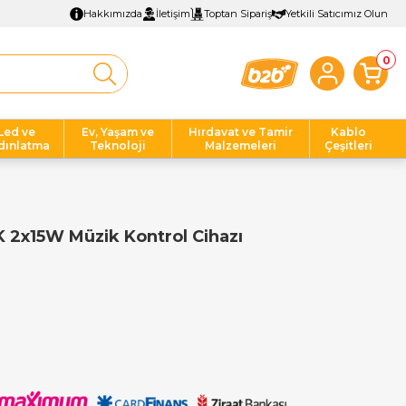
Hakkımızda
İletişim
Toptan Sipariş
Yetkili Satıcımız Olun
0
Led ve
Ev, Yaşam ve
Hırdavat ve Tamir
Kablo
dınlatma
Teknoloji
Malzemeleri
Çeşitleri
2x15W Müzik Kontrol Cihazı