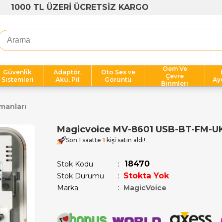
1000 TL ÜZERİ ÜCRETSİZ KARGO
Oem Ve
Güvenlik
Adaptör,
Oto Ses ve
Çevre
Sistemleri
Akü, Pil
Görüntü
Ay
Birimleri
manları
Magicvoice MV-8601 USB-BT-FM-UK 
Son 1 saatte
1
kişi satın aldı!
18470
Stok Kodu
Stokta Yok
Stok Durumu
:
Marka
:
MagicVoice