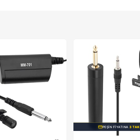
PEŞIN FIYATINA
3 TAK