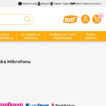
Hakkımızda
İletişim
Toptan Sipariş
Yetkili Satıcımız Olun
0
Led ve
Ev, Yaşam ve
Hırdavat ve Tamir
Kablo
dınlatma
Teknoloji
Malzemeleri
Çeşitleri
aka Mikrofonu