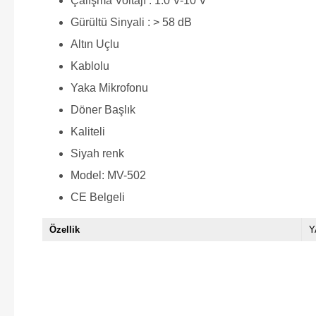
Çalışma Voltajı : 1.0 V-10 V
Gürültü Sinyali : > 58 dB
Altın Uçlu
Kablolu
Yaka Mikrofonu
Döner Başlık
Kaliteli
Siyah renk
Model: MV-502
CE Belgeli
Özellik
Y