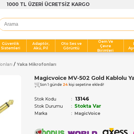
1000 TL ÜZERİ ÜCRETSİZ KARGO
Oem Ve
Güvenlik
Adaptör,
Oto Ses ve
Çevre
Sistemleri
Akü, Pil
Görüntü
Ay
Birimleri
onları
Yaka Mikrofonları
Magicvoice MV-502 Gold Kablolu Y
Son 1 günde
24
kişi sepetine ekledi!
13146
Stok Kodu
Stokta Var
Stok Durumu
:
Marka
:
MagicVoice