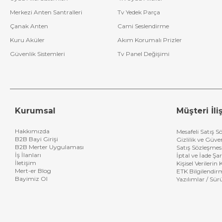
Merkezi Anten Santralleri
Tv Yedek Parça
Çanak Anten
Cami Seslendirme
Kuru Aküler
Akım Korumalı Prizler
Güvenlik Sistemleri
Tv Panel Değişimi
Kurumsal
Müşteri İliş
Hakkımızda
Mesafeli Satış S
B2B Bayi Girişi
Gizlilik ve Güve
B2B Merter Uygulaması
Satış Sözleşmes
İş İlanları
İptal ve İade Şar
İletişim
Kişisel Verileri
Mert-er Blog
ETK Bilgilendir
Bayimiz Ol
Yazılımlar / Sür