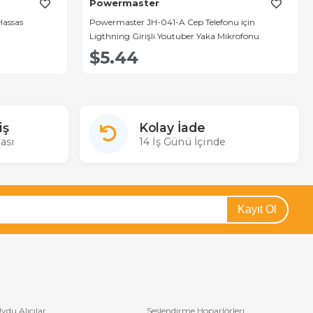
Powermaster
Hassas
Powermaster JH-041-A Cep Telefonu için
Ligthning Girişli Youtuber Yaka Mikrofonu
$5.44
iş
Kolay İade
ası
14 İş Günü İçinde
Kayıt Ol
ydu Alıcılar
Seslendirme Hoparlörleri