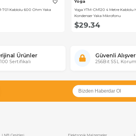
Yoga
M-701 Kablolu 600 Ohm Yaka
Yoga YTM-CM120 4 Metre Kablolu 
Kondenser Yaka Mikrofonu
$29.34
rijinal Ürünler
Güvenli Alışver
100 Sertifikalı
256Bit SSL Korum
LNB Çeşitleri
Elektronik Malzemeler
U