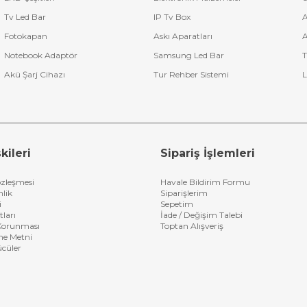
Tv Led Bar
IP Tv Box
A
Fotokapan
Askı Aparatları
A
Notebook Adaptör
Samsung Led Bar
T
Akü Şarj Cihazı
Tur Rehber Sistemi
L
kileri
Sipariş İşlemleri
özleşmesi
Havale Bildirim Formu
nlik
Siparişlerim
i
Sepetim
tları
İade / Değişim Talebi
n Korunması
Toptan Alışveriş
me Metni
ücüler