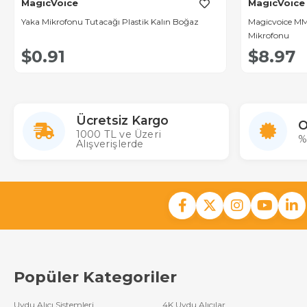
MagicVoice
MagicVoice
Yaka Mikrofonu Tutacağı Plastik Kalın Boğaz
Magicvoice M
Mikrofonu
$0.91
$8.97
Ücretsiz Kargo
O
1000 TL ve Üzeri
%
Alışverişlerde
Popüler Kategoriler
Uydu Alıcı Sistemleri
4K Uydu Alıcılar