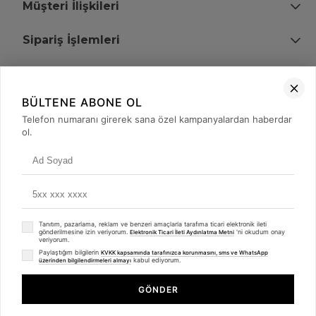
Müşteri İlişkileri
Sipariş İşlemleri
Bize Ulaşın
BÜLTENE ABONE OL
+90 (850) 473 08 08
Telefon numaranı girerek sana özel kampanyalardan haberdar
ol.
Tevfik Bey Mah. Dr. Ali Demir Cd. No:51 Kat:2 Kobi İş Merkezi
Küçükçekmece / İstanbul
Tanıtım, pazarlama, reklam ve benzeri amaçlarla tarafıma ticari elektronik ileti
gönderilmesine izin veriyorum.
'ni okudum onay
Elektronik Ticari İleti Aydınlatma Metni
veriyorum.
Paylaştığım bilgilerin
KVKK kapsamında tarafınızca korunmasını, sms ve WhatsApp
kabul ediyorum.
üzerinden bilgilendirmeleri almayı
© 2008 - 2026
merterelektronik.com
Whatsapp
- Tüm Hakları Saklıdır. Kredi kartı bilgileriniz 256bit SSL sertifikası ile
GÖNDER
korunmaktadır.