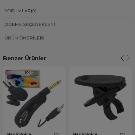
YORUMLAR
(0)
ÖDEME SEÇENEKLERI
ÜRÜN ÖNERILERI
Benzer Ürünler
MagicVoice
MagicVoice