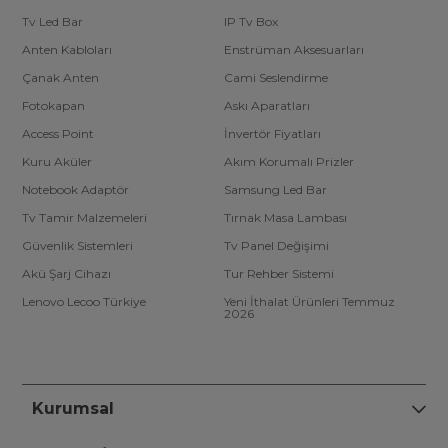
Tv Led Bar
IP Tv Box
Anten Kabloları
Enstrüman Aksesuarları
Çanak Anten
Cami Seslendirme
Fotokapan
Askı Aparatları
Access Point
İnvertör Fiyatları
Kuru Aküler
Akım Korumalı Prizler
Notebook Adaptör
Samsung Led Bar
Tv Tamir Malzemeleri
Tırnak Masa Lambası
Güvenlik Sistemleri
Tv Panel Değişimi
Akü Şarj Cihazı
Tur Rehber Sistemi
Lenovo Lecoo Türkiye
Yeni İthalat Ürünleri Temmuz
2026
Kurumsal