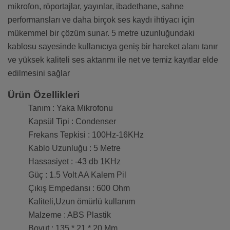
mikrofon, röportajlar, yayınlar, ibadethane, sahne
performansları ve daha birçok ses kaydı ihtiyacı için
mükemmel bir çözüm sunar. 5 metre uzunluğundaki
kablosu sayesinde kullanıcıya geniş bir hareket alanı tanır
ve yüksek kaliteli ses aktarımı ile net ve temiz kayıtlar elde
edilmesini sağlar
Ürün Özellikleri
Tanım : Yaka Mikrofonu
Kapsül Tipi : Condenser
Frekans Tepkisi : 100Hz-16KHz
Kablo Uzunluğu : 5 Metre
Hassasiyet : -43 db 1KHz
Güç : 1.5 Volt AA Kalem Pil
Çıkış Empedansı : 600 Ohm
Kaliteli,Uzun ömürlü kullanım
Malzeme : ABS Plastik
Boyut : 135 * 21 * 20 Mm