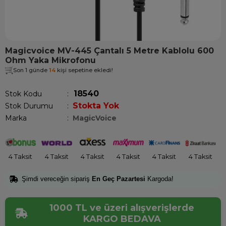
Magicvoice MV-445 Çantalı 5 Metre Kablolu 600
Ohm Yaka Mikrofonu
Son 1 günde
14
kişi sepetine ekledi!
18540
Stok Kodu
Stokta Yok
Stok Durumu
:
Marka
:
MagicVoice
4 Taksit
4 Taksit
4 Taksit
4 Taksit
4 Taksit
4 Taksit
Şimdi vereceğin sipariş
En Geç Pazartesi
Kargoda!
1000 TL ve üzeri alışverişlerde
KARGO BEDAVA