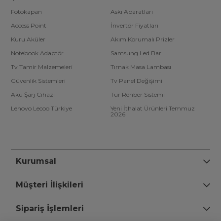
Fotokapan
Askı Aparatları
Access Point
İnvertör Fiyatları
Kuru Aküler
Akım Korumalı Prizler
Notebook Adaptör
Samsung Led Bar
Tv Tamir Malzemeleri
Tırnak Masa Lambası
Güvenlik Sistemleri
Tv Panel Değişimi
Akü Şarj Cihazı
Tur Rehber Sistemi
Lenovo Lecoo Türkiye
Yeni İthalat Ürünleri Temmuz
2026
Kurumsal
Müşteri İlişkileri
Sipariş İşlemleri