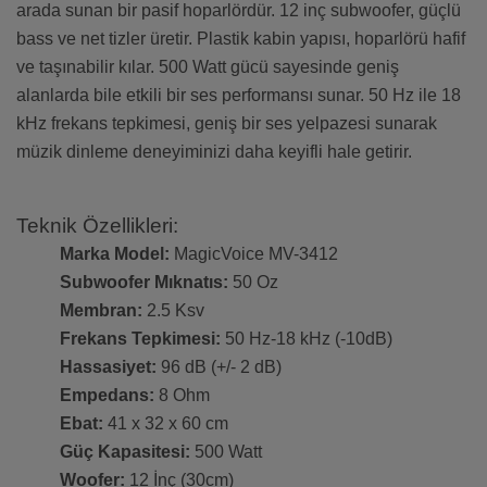
arada sunan bir pasif hoparlördür. 12 inç subwoofer, güçlü
bass ve net tizler üretir. Plastik kabin yapısı, hoparlörü hafif
ve taşınabilir kılar. 500 Watt gücü sayesinde geniş
alanlarda bile etkili bir ses performansı sunar. 50 Hz ile 18
kHz frekans tepkimesi, geniş bir ses yelpazesi sunarak
müzik dinleme deneyiminizi daha keyifli hale getirir.
Teknik Özellikleri:
Marka Model:
MagicVoice MV-3412
Subwoofer Mıknatıs:
50 Oz
Membran:
2.5 Ksv
Frekans Tepkimesi:
50 Hz-18 kHz (-10dB)
Hassasiyet:
96 dB (+/- 2 dB)
Empedans:
8 Ohm
Ebat:
41 x 32 x 60 cm
Güç Kapasitesi:
500 Watt
Woofer:
12 İnç (30cm)