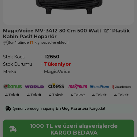
MagicVoice MV-3412 30 Cm 500 Watt 12'' Plastik
Kabin Pasif Hoparlör
Son 1 günde
17
kişi sepetine ekledi!
12650
Stok Kodu
Tükeniyor
Stok Durumu
:
Marka
:
MagicVoice
4 Taksit
4 Taksit
4 Taksit
4 Taksit
4 Taksit
4 Taksit
Şimdi vereceğin sipariş
En Geç Pazartesi
Kargoda!
1000 TL ve üzeri alışverişlerde
KARGO BEDAVA