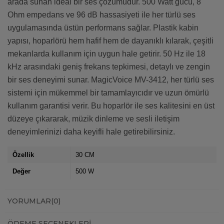
arada sunan ideal bir ses çözümüdür. 500 Watt gücü, 8
Ohm empedans ve 96 dB hassasiyeti ile her türlü ses
uygulamasında üstün performans sağlar. Plastik kabin
yapısı, hoparlörü hem hafif hem de dayanıklı kılarak, çeşitli
mekanlarda kullanım için uygun hale getirir. 50 Hz ile 18
kHz arasındaki geniş frekans tepkimesi, detaylı ve zengin
bir ses deneyimi sunar. MagicVoice MV-3412, her türlü ses
sistemi için mükemmel bir tamamlayıcıdır ve uzun ömürlü
kullanım garantisi verir. Bu hoparlör ile ses kalitesini en üst
düzeye çıkararak, müzik dinleme ve sesli iletişim
deneyimlerinizi daha keyifli hale getirebilirsiniz.
Özellik
30 CM
Değer
500 W
YORUMLAR
(0)
ÖDEME SEÇENEKLERI