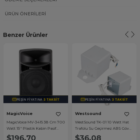
ÜRÜN ÖNERILERI
Benzer Ürünler
PEŞIN FIYATINA
3 TAKSIT
PEŞIN FIYATINA
3 TAKSIT
MagicVoice
Westsound
MagicVoice MV-3415 38 Cm 700
WestSound TK-01 10 Watt Hat
Watt 15'' Plastik Kabin Pasif
Trafolu Su Geçirmez ABS Gövde
Hoparlör
Plastik Kutu
$196.70
$36.08