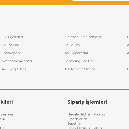
LNB Çeşitleri
Elektronik Malzemeler
U
Tv Led Bar
IP Tv Box
A
Fotokapan
Askı Aparatları
A
Notebook Adaptör
Samsung Led Bar
T
Akü Şarj Cihazı
Tur Rehber Sistemi
L
kileri
Sipariş İşlemleri
özleşmesi
Havale Bildirim Formu
nlik
Siparişlerim
i
Sepetim
tları
İade / Değişim Talebi