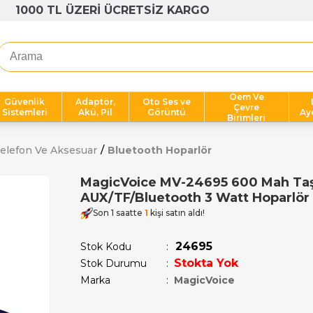
1000 TL ÜZERİ ÜCRETSİZ KARGO
Oem Ve
Güvenlik
Adaptör,
Oto Ses ve
Çevre
Sistemleri
Akü, Pil
Görüntü
Ay
Birimleri
elefon Ve Aksesuar
Bluetooth Hoparlör
MagicVoice MV-24695 600 Mah Taşı
AUX/TF/Bluetooth 3 Watt Hoparlör
Son 1 saatte
1
kişi satın aldı!
24695
Stok Kodu
Stokta Yok
Stok Durumu
:
Marka
:
MagicVoice