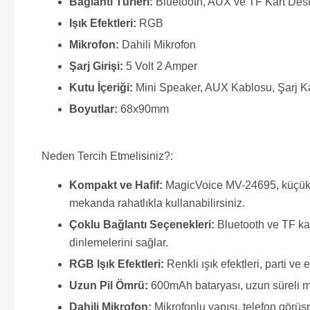
Bağlantı Türleri:
Bluetooth, AUX ve TF Kart Des
Işık Efektleri:
RGB
Mikrofon:
Dahili Mikrofon
Şarj Girişi:
5 Volt 2 Amper
Kutu İçeriği:
Mini Speaker, AUX Kablosu, Şarj K
Boyutlar:
68x90mm
Neden Tercih Etmelisiniz?:
Kompakt ve Hafif:
MagicVoice MV-24695, küçük bo
mekanda rahatlıkla kullanabilirsiniz.
Çoklu Bağlantı Seçenekleri:
Bluetooth ve TF kart
dinlemelerini sağlar.
RGB Işık Efektleri:
Renkli ışık efektleri, parti ve 
Uzun Pil Ömrü:
600mAh bataryası, uzun süreli müz
Dahili Mikrofon:
Mikrofonlu yapısı, telefon görüşme