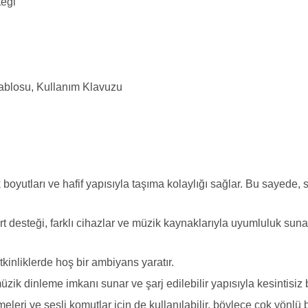
teği
ablosu, Kullanım Klavuzu
yutları ve hafif yapısıyla taşıma kolaylığı sağlar. Bu sayede, s
 desteği, farklı cihazlar ve müzik kaynaklarıyla uyumluluk sunar.
etkinliklerde hoş bir ambiyans yaratır.
ik dinleme imkanı sunar ve şarj edilebilir yapısıyla kesintisiz 
leri ve sesli komutlar için de kullanılabilir, böylece çok yönlü b