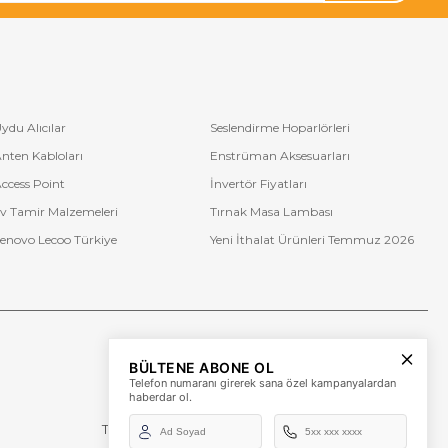
ydu Alıcılar
Seslendirme Hoparlörleri
nten Kabloları
Enstrüman Aksesuarları
ccess Point
İnvertör Fiyatları
v Tamir Malzemeleri
Tırnak Masa Lambası
enovo Lecoo Türkiye
Yeni İthalat Ürünleri Temmuz 2026
Bize Ulaşın
BÜLTENE ABONE OL
+90 (850) 473 08 08
Telefon numaranı girerek sana özel kampanyalardan
haberdar ol.
Tevfik Bey Mah. Dr. Ali Demir Cd. No:51 Kat:2 Kobi İş
Merkezi