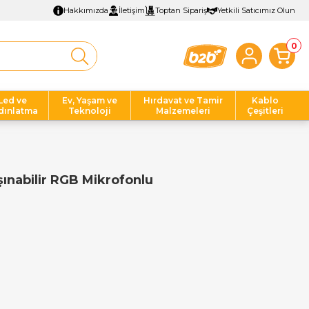
Hakkımızda
İletişim
Toptan Sipariş
Yetkili Satıcımız Olun
0
Led ve
Ev, Yaşam ve
Hırdavat ve Tamir
Kablo
dınlatma
Teknoloji
Malzemeleri
Çeşitleri
nabilir RGB Mikrofonlu