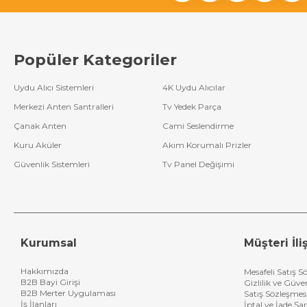
Popüler Kategoriler
Uydu Alıcı Sistemleri
4K Uydu Alıcılar
Merkezi Anten Santralleri
Tv Yedek Parça
Çanak Anten
Cami Seslendirme
Kuru Aküler
Akım Korumalı Prizler
Güvenlik Sistemleri
Tv Panel Değişimi
Kurumsal
Müşteri İliş
Hakkımızda
Mesafeli Satış S
B2B Bayi Girişi
Gizlilik ve Güve
B2B Merter Uygulaması
Satış Sözleşmes
İş İlanları
İptal ve İade Şar