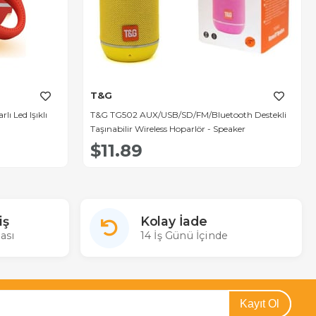
T&G
ı Led Işıklı
T&G TG502 AUX/USB/SD/FM/Bluetooth Destekli
Taşınabilir Wireless Hoparlör - Speaker
$11.89
iş
Kolay İade
ası
14 İş Günü İçinde
Kayıt Ol