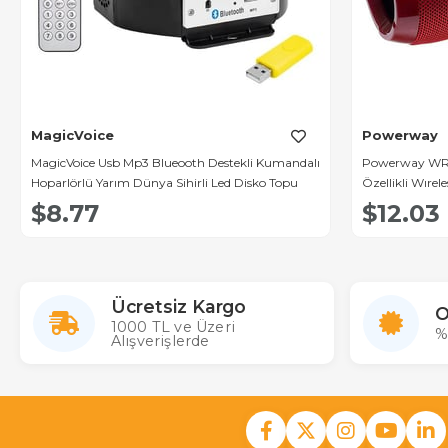
MagicVoice
Powerway
MagicVoice Usb Mp3 Blueooth Destekli Kumandalı
Powerway WRX
Hoparlörlü Yarım Dünya Sihirli Led Disko Topu
Özellikli Wırel
$8.77
$12.03
Ücretsiz Kargo
O
1000 TL ve Üzeri
%
Alışverişlerde