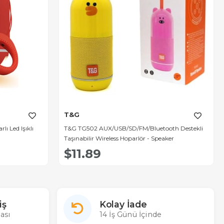
T&G
ı Led Işıklı
T&G TG502 AUX/USB/SD/FM/Bluetooth Destekli
Taşınabilir Wireless Hoparlör - Speaker
$11.89
iş
Kolay İade
ası
14 İş Günü İçinde