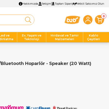
Hakkımızda
İletişim
Toptan Sipariş
Yetkili Satıcımız Olun
0
Led ve
Ev, Yaşam ve
Hırdavat ve Tamir
Kablo
dınlatma
Teknoloji
Malzemeleri
Çeşitleri
luetooth Hoparlör - Speaker (20 Watt)