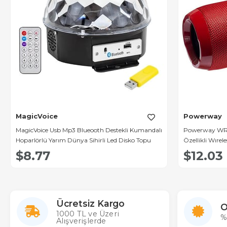
MagicVoice
Powerway
MagicVoice Usb Mp3 Blueooth Destekli Kumandalı
Powerway WRX
Hoparlörlü Yarım Dünya Sihirli Led Disko Topu
Özellikli Wırel
$8.77
$12.03
Ücretsiz Kargo
O
1000 TL ve Üzeri
%
Alışverişlerde