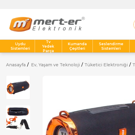
Tv
Uydu
Kumanda
Seslendirme
Yedek
Sistemleri
Çeşitleri
Sistemleri
Parça
Anasayfa
Ev, Yaşam ve Teknoloji
Tüketici Elektroniği
T