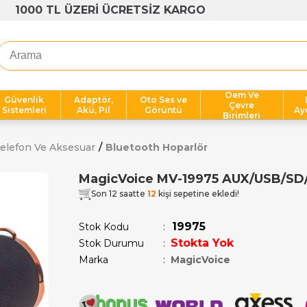
1000 TL ÜZERİ ÜCRETSİZ KARGO
Oem Ve
Güvenlik
Adaptör,
Oto Ses ve
Çevre
Sistemleri
Akü, Pil
Görüntü
Ay
Birimleri
elefon Ve Aksesuar
Bluetooth Hoparlör
MagicVoice MV-19975 AUX/USB/SD/B
Son 12 saatte
12
kişi sepetine ekledi!
19975
Stok Kodu
Stokta Yok
Stok Durumu
:
Marka
:
MagicVoice