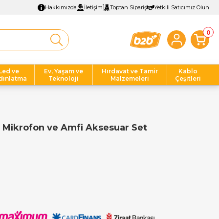
Hakkımızda
İletişim
Toptan Sipariş
Yetkili Satıcımız Olun
0
Led ve
Ev, Yaşam ve
Hırdavat ve Tamir
Kablo
dınlatma
Teknoloji
Malzemeleri
Çeşitleri
 Mikrofon ve Amfi Aksesuar Set