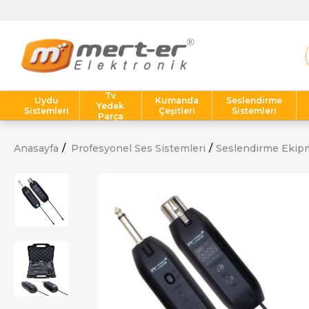
Tv
Uydu
Kumanda
Seslendirme
Yedek
Sistemleri
Çeşitleri
Sistemleri
Parça
Anasayfa
Profesyonel Ses Sistemleri
Seslendirme Ekipm