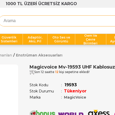
1000 TL ÜZERİ ÜCRETSİZ KARGO
Oem Ve
Güvenlik
Adaptör,
Oto Ses ve
Çevre
Sistemleri
Akü, Pil
Görüntü
Ay
Birimleri
anları
Enstrüman Aksesuarları
Magicvoice Mv-19593 UHF Kablosuz
Son 12 saatte
12
kişi sepetine ekledi!
19593
Stok Kodu
Tükeniyor
Stok Durumu
:
Marka
:
MagicVoice