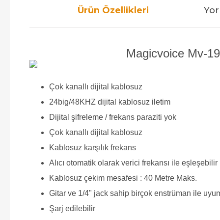
Ürün Özellikleri
Yor
Magicvoice Mv-195
Çok kanallı dijital kablosuz
24big/48KHZ dijital kablosuz iletim
Dijital şifreleme / frekans paraziti yok
Çok kanallı dijital kablosuz
Kablosuz karşılık frekans
Alıcı otomatik olarak verici frekansı ile eşleşebilir
Kablosuz çekim mesafesi : 40 Metre Maks.
Gitar ve 1/4" jack sahip birçok enstrüman ile uyu
Şarj edilebilir