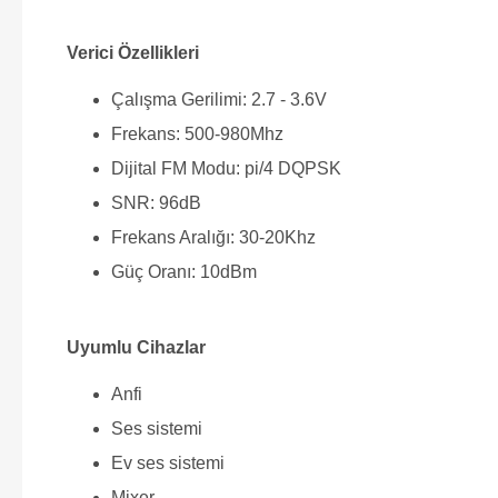
Verici Özellikleri
Çalışma Gerilimi: 2.7 - 3.6V
Frekans: 500-980Mhz
Dijital FM Modu: pi/4 DQPSK
SNR: 96dB
Frekans Aralığı: 30-20Khz
Güç Oranı: 10dBm
Uyumlu Cihazlar
Anfi
Ses sistemi
Ev ses sistemi
Mixer