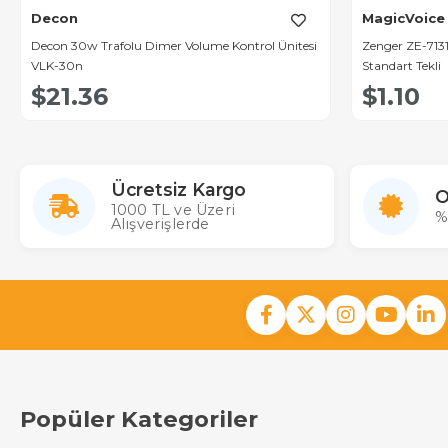
Decon
MagicVoice
Decon 30w Trafolu Dimer Volume Kontrol Ünitesi
Zenger ZE-7131
VLK-30n
Standart Tekli
$21.36
$1.10
Ücretsiz Kargo
O
1000 TL ve Üzeri
%
Alışverişlerde
Popüler Kategoriler