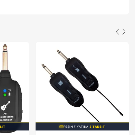
SIT
PEŞIN FIYATINA
3 TAKSIT