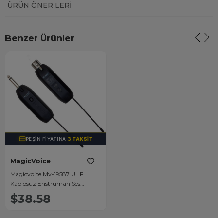
ÜRÜN ÖNERILERI
Benzer Ürünler
PEŞIN FIYATINA
3 TAKSIT
MagicVoice
Magicvoice Mv-19587 UHF
Kablosuz Enstrüman Ses
Aksesuarı
$38.58