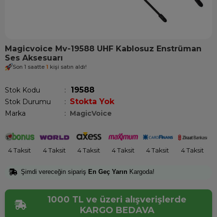
Magicvoice Mv-19588 UHF Kablosuz Enstrüman
Ses Aksesuarı
Son 1 saatte
1
kişi satın aldı!
19588
Stok Kodu
Stokta Yok
Stok Durumu
:
Marka
:
MagicVoice
4 Taksit
4 Taksit
4 Taksit
4 Taksit
4 Taksit
4 Taksit
Şimdi vereceğin sipariş
En Geç Yarın
Kargoda!
1000 TL ve üzeri alışverişlerde
KARGO BEDAVA