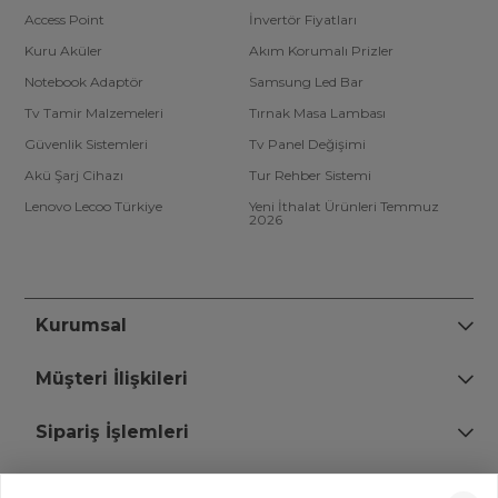
Access Point
İnvertör Fiyatları
Kuru Aküler
Akım Korumalı Prizler
Notebook Adaptör
Samsung Led Bar
Tv Tamir Malzemeleri
Tırnak Masa Lambası
Güvenlik Sistemleri
Tv Panel Değişimi
Akü Şarj Cihazı
Tur Rehber Sistemi
Lenovo Lecoo Türkiye
Yeni İthalat Ürünleri Temmuz
2026
Kurumsal
Müşteri İlişkileri
Sipariş İşlemleri
Bize Ulaşın