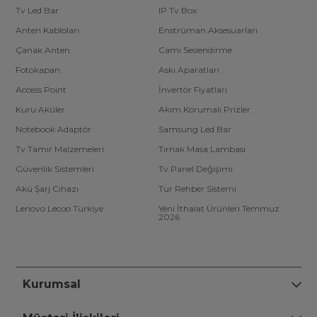
Tv Led Bar
IP Tv Box
Anten Kabloları
Enstrüman Aksesuarları
Çanak Anten
Cami Seslendirme
Fotokapan
Askı Aparatları
Access Point
İnvertör Fiyatları
Kuru Aküler
Akım Korumalı Prizler
Notebook Adaptör
Samsung Led Bar
Tv Tamir Malzemeleri
Tırnak Masa Lambası
Güvenlik Sistemleri
Tv Panel Değişimi
Akü Şarj Cihazı
Tur Rehber Sistemi
Lenovo Lecoo Türkiye
Yeni İthalat Ürünleri Temmuz
2026
Kurumsal