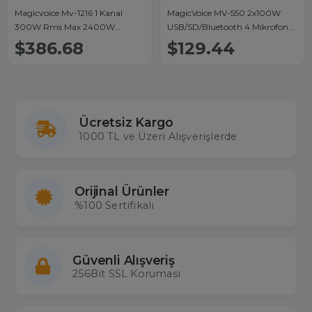
Magicvoice Mv-1216 1 Kanal
MagicVoice MV-550 2x100W
300W Rms Max 2400W
USB/SD/Bluetooth 4 Mikrofon
Trafolu Anfi
Girişli Stereo Mixer Amfi
$386.68
$129.44
Ücretsiz Kargo
1000 TL ve Üzeri Alışverişlerde
Orijinal Ürünler
%100 Sertifikalı
Güvenli Alışveriş
256Bit SSL Koruması