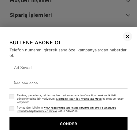
Müşteri İlişkileri
Sipariş İşlemleri
Bize Ulaşın
BÜLTENE ABONE OL
+90 (850) 473 08 08
Telefon numaranı girerek sana özel kampanyalardan haberdar
ol.
Tevfik Bey Mah. Dr. Ali Demir Cd. No:51 Kat:2 Kobi İş Merkezi
Küçükçekmece / İstanbul
Tanıtım, pazarlama, reklam ve benzeri amaçlarla tarafıma ticari elektronik ileti
gönderilmesine izin veriyorum.
'ni okudum onay
Elektronik Ticari İleti Aydınlatma Metni
veriyorum.
Paylaştığım bilgilerin
KVKK kapsamında tarafınızca korunmasını, sms ve WhatsApp
kabul ediyorum.
üzerinden bilgilendirmeleri almayı
© 2008 - 2026
merterelektronik.com
Whatsapp
- Tüm Hakları Saklıdır. Kredi kartı bilgileriniz 256bit SSL sertifikası ile
GÖNDER
korunmaktadır.