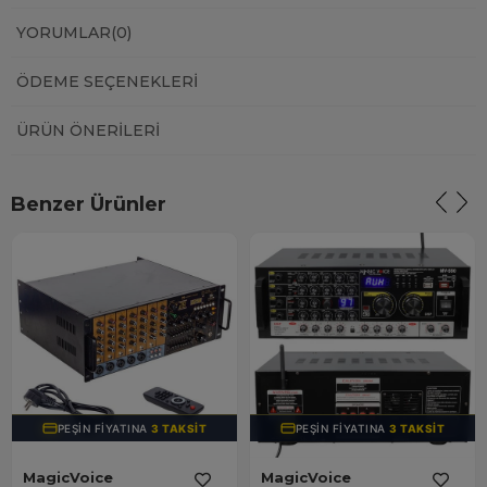
YORUMLAR
(0)
ÖDEME SEÇENEKLERI
ÜRÜN ÖNERILERI
Benzer Ürünler
PEŞIN FIYATINA
3 TAKSIT
PEŞIN FIYATINA
3 TAKSIT
MagicVoice
MagicVoice