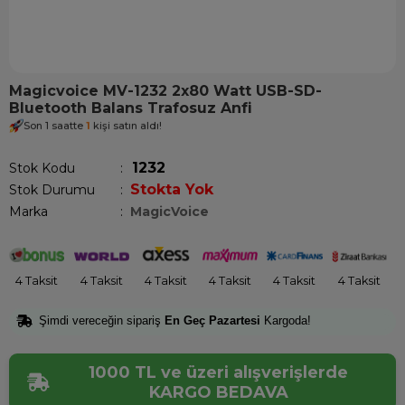
Magicvoice MV-1232 2x80 Watt USB-SD-
Bluetooth Balans Trafosuz Anfi
Son 1 saatte
1
kişi satın aldı!
1232
Stok Kodu
Stokta Yok
Stok Durumu
:
Marka
:
MagicVoice
4 Taksit
4 Taksit
4 Taksit
4 Taksit
4 Taksit
4 Taksit
Şimdi vereceğin sipariş
En Geç Pazartesi
Kargoda!
1000 TL ve üzeri alışverişlerde
KARGO BEDAVA