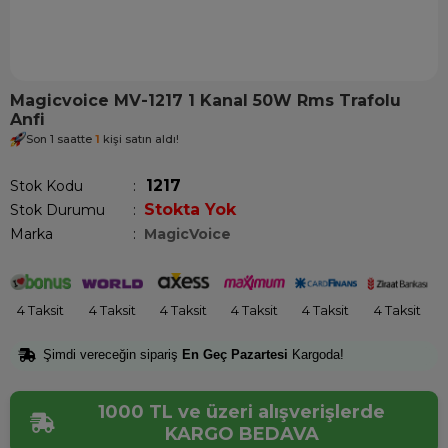
Magicvoice MV-1217 1 Kanal 50W Rms Trafolu
Anfi
Son 1 saatte
1
kişi satın aldı!
1217
Stok Kodu
Stokta Yok
Stok Durumu
:
Marka
:
MagicVoice
4 Taksit
4 Taksit
4 Taksit
4 Taksit
4 Taksit
4 Taksit
Şimdi vereceğin sipariş
En Geç Pazartesi
Kargoda!
1000 TL ve üzeri alışverişlerde
KARGO BEDAVA