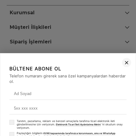
Kurumsal
Müşteri İlişkileri
Sipariş İşlemleri
Bize Ulaşın
BÜLTENE ABONE OL
+90 (850) 473 08 08
Telefon numaranı girerek sana özel kampanyalardan haberdar
ol.
Tevfik Bey Mah. Dr. Ali Demir Cd. No:51 Kat:2 Kobi İş Merkezi
Küçükçekmece / İstanbul
Tanıtım, pazarlama, reklam ve benzeri amaçlarla tarafıma ticari elektronik ileti
gönderilmesine izin veriyorum.
'ni okudum onay
Elektronik Ticari İleti Aydınlatma Metni
veriyorum.
Paylaştığım bilgilerin
KVKK kapsamında tarafınızca korunmasını, sms ve WhatsApp