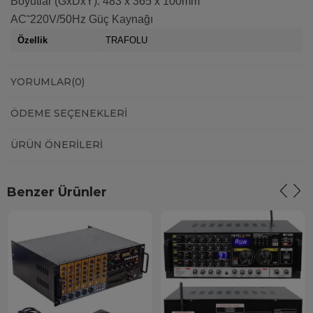
Boyutlar (GxDxY): 483 x 365 x 100mm
AC˜220V/50Hz Güç Kaynağı
Özellik
TRAFOLU
YORUMLAR
(0)
ÖDEME SEÇENEKLERI
ÜRÜN ÖNERILERI
Benzer Ürünler