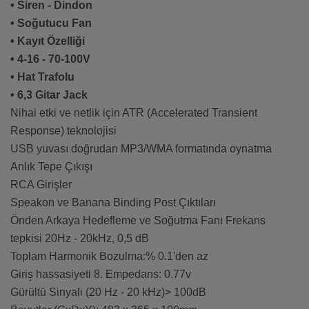
• Siren - Dindon
• Soğutucu Fan
• Kayıt Özelliği
• 4-16 - 70-100V
• Hat Trafolu
• 6,3 Gitar Jack
Nihai etki ve netlik için ATR (Accelerated Transient
Response) teknolojisi
USB yuvası doğrudan MP3/WMA formatında oynatma
Anlık Tepe Çıkışı
RCA Girişler
Speakon ve Banana Binding Post Çıktıları
Önden Arkaya Hedefleme ve Soğutma Fanı Frekans
tepkisi 20Hz - 20kHz, 0,5 dB
Toplam Harmonik Bozulma:% 0.1'den az
Giriş hassasiyeti 8. Empedans: 0.77v
Gürültü Sinyali (20 Hz - 20 kHz)> 100dB