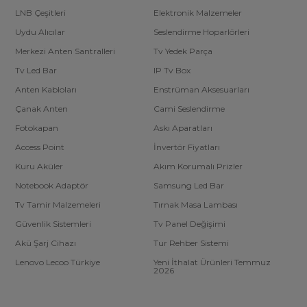
LNB Çeşitleri
Elektronik Malzemeler
Uydu Alıcılar
Seslendirme Hoparlörleri
Merkezi Anten Santralleri
Tv Yedek Parça
Tv Led Bar
IP Tv Box
Anten Kabloları
Enstrüman Aksesuarları
Çanak Anten
Cami Seslendirme
Fotokapan
Askı Aparatları
Access Point
İnvertör Fiyatları
Kuru Aküler
Akım Korumalı Prizler
Notebook Adaptör
Samsung Led Bar
Tv Tamir Malzemeleri
Tırnak Masa Lambası
Güvenlik Sistemleri
Tv Panel Değişimi
Akü Şarj Cihazı
Tur Rehber Sistemi
Lenovo Lecoo Türkiye
Yeni İthalat Ürünleri Temmuz
2026