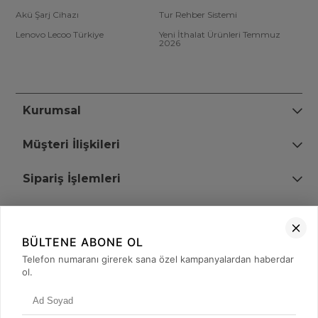
Akü Şarj Cihazı
Tur Rehber Sistemi
Lenovo Lecoo Türkiye
Yeni İthalat Ürünleri Temmuz
2026
Kurumsal
Müşteri İlişkileri
Sipariş İşlemleri
Bize Ulaşın
BÜLTENE ABONE OL
+90 (850) 473 08 08
Telefon numaranı girerek sana özel kampanyalardan haberdar
ol.
Tevfik Bey Mah. Dr. Ali Demir Cd. No:51 Kat:2 Kobi İş Merkezi
Küçükçekmece / İstanbul