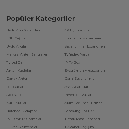
Popüler Kategoriler
Uydu Alıcı Sistemleri
4K Uydu Alıcılar
LNB Çeşitleri
Elektronik Malzemeler
Uydu Alıcılar
Seslendirme Hoparlörleri
Merkezi Anten Santralleri
Tv Yedek Parça
Tv Led Bar
IP Tv Box
Anten Kabloları
Enstrüman Aksesuarları
Çanak Anten
Cami Seslendirme
Fotokapan
Askı Aparatları
Access Point
İnvertör Fiyatları
Kuru Aküler
Akım Korumalı Prizler
Notebook Adaptör
Samsung Led Bar
Tv Tamir Malzemeleri
Tırnak Masa Lambası
Güvenlik Sistemleri
Tv Panel Değişimi