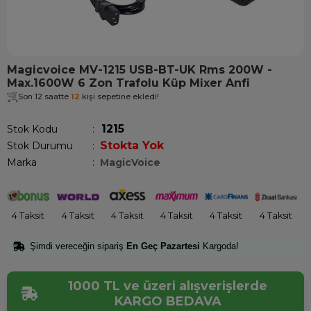
Magicvoice MV-1215 USB-BT-UK Rms 200W -
Max.1600W 6 Zon Trafolu Küp Mixer Anfi
Son 12 saatte
12
kişi sepetine ekledi!
1215
Stok Kodu
Stokta Yok
Stok Durumu
:
Marka
:
MagicVoice
4 Taksit
4 Taksit
4 Taksit
4 Taksit
4 Taksit
4 Taksit
Şimdi vereceğin sipariş
En Geç Pazartesi
Kargoda!
1000 TL ve üzeri alışverişlerde
KARGO BEDAVA