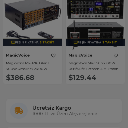
PEŞIN FIYATINA
3 TAKSIT
PEŞIN FIYATINA
3 TAKSIT
MagicVoice
MagicVoice
Magicvoice Mv-1216 1 Kanal
MagicVoice MV-550 2x100W
300W Rms Max 2400W
USB/SD/Bluetooth 4 Mikrofon
Trafolu Anfi
Girişli Stereo Mixer Amfi
$386.68
$129.44
Ücretsiz Kargo
1000 TL ve Üzeri Alışverişlerde