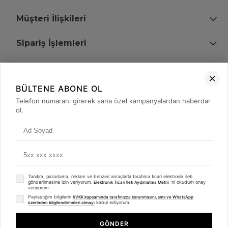
Müşteri İlişkileri
Sipariş İşlemleri
Bize Ulaşın
BÜLTENE ABONE OL
+90 (850) 473 08 08
Telefon numaranı girerek sana özel kampanyalardan haberdar
ol.
Tevfik Bey Mah. Dr. Ali Demir Cd. No:51 Kat:2 Kobi İş Merkezi
Küçükçekmece / İstanbul
Tanıtım, pazarlama, reklam ve benzeri amaçlarla tarafıma ticari elektronik ileti
gönderilmesine izin veriyorum.
'ni okudum onay
Elektronik Ticari İleti Aydınlatma Metni
veriyorum.
Paylaştığım bilgilerin
KVKK kapsamında tarafınızca korunmasını, sms ve WhatsApp
kabul ediyorum.
üzerinden bilgilendirmeleri almayı
© 2008 - 2026
merterelektronik.com
Whatsapp
- Tüm Hakları Saklıdır. Kredi kartı bilgileriniz 256bit SSL sertifikası ile
GÖNDER