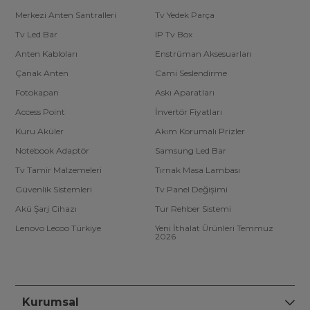
Merkezi Anten Santralleri
Tv Yedek Parça
Tv Led Bar
IP Tv Box
Anten Kabloları
Enstrüman Aksesuarları
Çanak Anten
Cami Seslendirme
Fotokapan
Askı Aparatları
Access Point
İnvertör Fiyatları
Kuru Aküler
Akım Korumalı Prizler
Notebook Adaptör
Samsung Led Bar
Tv Tamir Malzemeleri
Tırnak Masa Lambası
Güvenlik Sistemleri
Tv Panel Değişimi
Akü Şarj Cihazı
Tur Rehber Sistemi
Lenovo Lecoo Türkiye
Yeni İthalat Ürünleri Temmuz
2026
Kurumsal