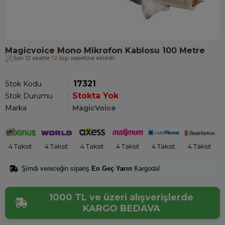
Magicvoice Mono Mikrofon Kablosu 100 Metre
Son 12 saatte
12
kişi sepetine ekledi!
17321
Stok Kodu
Stokta Yok
Stok Durumu
:
Marka
:
MagicVoice
4 Taksit
4 Taksit
4 Taksit
4 Taksit
4 Taksit
4 Taksit
Şimdi vereceğin sipariş
En Geç Yarın
Kargoda!
1000 TL ve üzeri alışverişlerde
KARGO BEDAVA