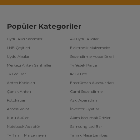
Popüler Kategoriler
Uydu Alıcı Sistemleri
4K Uydu Alıcılar
LNB Çeşitleri
Elektronik Malzemeler
Uydu Alıcılar
Seslendirme Hoparlörleri
Merkezi Anten Santralleri
Tv Yedek Parça
Tv Led Bar
IP Tv Box
Anten Kabloları
Enstrüman Aksesuarları
Çanak Anten
Cami Seslendirme
Fotokapan
Askı Aparatları
Access Point
İnvertör Fiyatları
Kuru Aküler
Akım Korumalı Prizler
Notebook Adaptör
Samsung Led Bar
Tv Tamir Malzemeleri
Tırnak Masa Lambası