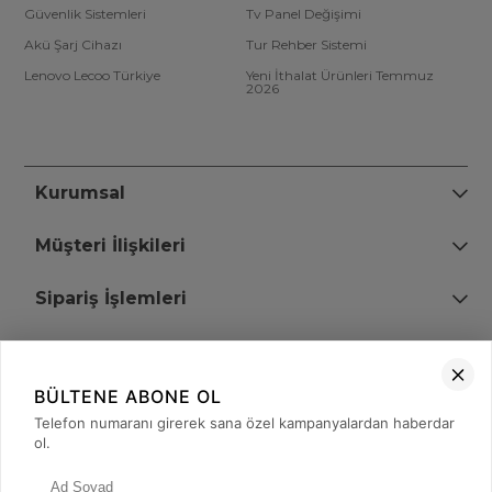
Güvenlik Sistemleri
Tv Panel Değişimi
Akü Şarj Cihazı
Tur Rehber Sistemi
Lenovo Lecoo Türkiye
Yeni İthalat Ürünleri Temmuz
2026
Kurumsal
Müşteri İlişkileri
Sipariş İşlemleri
Bize Ulaşın
BÜLTENE ABONE OL
+90 (850) 473 08 08
Telefon numaranı girerek sana özel kampanyalardan haberdar
ol.
Tevfik Bey Mah. Dr. Ali Demir Cd. No:51 Kat:2 Kobi İş Merkezi
Küçükçekmece / İstanbul