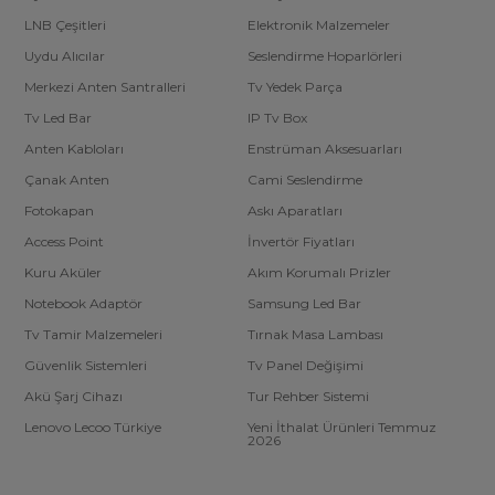
LNB Çeşitleri
Elektronik Malzemeler
Uydu Alıcılar
Seslendirme Hoparlörleri
Merkezi Anten Santralleri
Tv Yedek Parça
Tv Led Bar
IP Tv Box
Anten Kabloları
Enstrüman Aksesuarları
Çanak Anten
Cami Seslendirme
Fotokapan
Askı Aparatları
Access Point
İnvertör Fiyatları
Kuru Aküler
Akım Korumalı Prizler
Notebook Adaptör
Samsung Led Bar
Tv Tamir Malzemeleri
Tırnak Masa Lambası
Güvenlik Sistemleri
Tv Panel Değişimi
Akü Şarj Cihazı
Tur Rehber Sistemi
Lenovo Lecoo Türkiye
Yeni İthalat Ürünleri Temmuz
2026