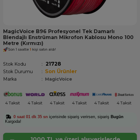
MagicVoice B96 Profesyonel Tek Damarlı
Blendajlı Enstrüman Mikrofon Kablosu Mono 100
Metre (Kırmızı)
Son 1 saatte
1
kişi satın aldı!
21728
Stok Kodu
Son Ürünler
Stok Durumu
:
Marka
:
MagicVoice
4 Taksit
4 Taksit
4 Taksit
4 Taksit
4 Taksit
4 Taksit
0 saat 01 dk 35 sn
içerisinde sipariş verirsen, sipariş
Bugün
Kargoda!
1000 TL ve üzeri alışverişlerde