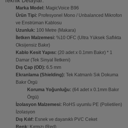
Teknik Detaylar:
Marka Model:
MagicVoice B96
Ürün Tipi:
Profesyonel Mono / Unbalanced Mikrofon
ve Enstrüman Kablosu
Uzunluk:
100 Metre (Makara)
İletken Malzemesi:
%10 OFC (Ultra Yüksek Saflıkta
Oksijensiz Bakır)
Kablo Kesit Yapısı:
(20 adet x 0.1mm Bakır) * 1
Damar (Tek Sinyal İletkeni)
Dış Çap (OD):
6.5 mm
Ekranlama (Shielding):
Tek Katmanlı Sık Dokuma
Bakır Örgü
Koruma Yoğunluğu:
(64 adet x 0.1mm Bakır
Örgü)
İzolasyon Malzemesi:
RoHS uyumlu PE (Polietilen)
İzolasyon
Dış Kılıf:
Esnek ve dayanıklı PVC Ceket
Renk:
Kırmızı (Red)