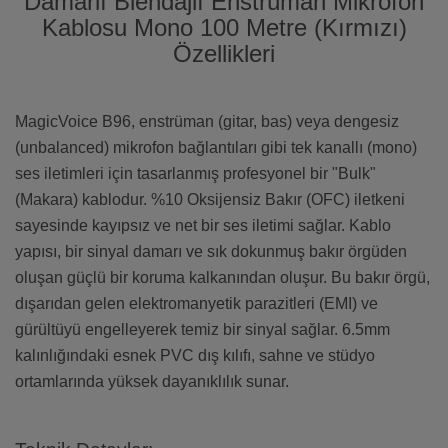
Damarlı Blendajlı Enstrüman Mikrofon
Kablosu Mono 100 Metre (Kırmızı)
Özellikleri
MagicVoice B96, enstrüman (gitar, bas) veya dengesiz
(unbalanced) mikrofon bağlantıları gibi tek kanallı (mono)
ses iletimleri için tasarlanmış profesyonel bir "Bulk"
(Makara) kablodur. %10 Oksijensiz Bakır (OFC) iletkeni
sayesinde kayıpsız ve net bir ses iletimi sağlar. Kablo
yapısı, bir sinyal damarı ve sık dokunmuş bakır örgüden
oluşan güçlü bir koruma kalkanından oluşur. Bu bakır örgü,
dışarıdan gelen elektromanyetik parazitleri (EMI) ve
gürültüyü engelleyerek temiz bir sinyal sağlar. 6.5mm
kalınlığındaki esnek PVC dış kılıfı, sahne ve stüdyo
ortamlarında yüksek dayanıklılık sunar.