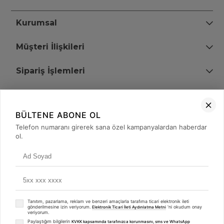
Kurumsal
Müşteri İlişkileri
Sipariş İşlemleri
Bize Ulaşın
BÜLTENE ABONE OL
+90 (850) 473 08 08
Telefon numaranı girerek sana özel kampanyalardan haberdar
ol.
Tevfik Bey Mah. Dr. Ali Demir Cd. No:51 Kat:2 Kobi İş Merkezi
Küçükçekmece / İstanbul
Tanıtım, pazarlama, reklam ve benzeri amaçlarla tarafıma ticari elektronik ileti
gönderilmesine izin veriyorum.
'ni okudum onay
Elektronik Ticari İleti Aydınlatma Metni
veriyorum.
Paylaştığım bilgilerin
KVKK kapsamında tarafınızca korunmasını, sms ve WhatsApp