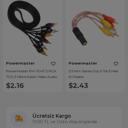
Powermaster
Powermaster
PowerMaster PM-11047 3 RCA
3.5 Mm Stereo Dişi 6 Tos Erkek
TOS 3 Metre Kablo Video Audio
5+1 Kablo
Stereo Ses
$2.16
$2.43
Ücretsiz Kargo
1000 TL ve Üzeri Alışverişlerde