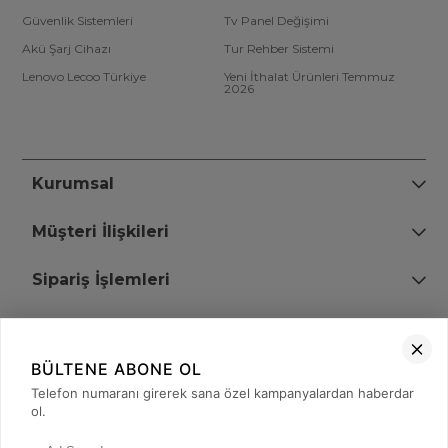
Güvenlik Sistemleri
Tv Panel Değişimi
Akü Şarj Cihazı
Tur Rehber Sistemi
Lenovo Lecoo Türkiye
Yeni İthalat Ürünleri Temmuz
2026
Kurumsal
Müşteri İlişkileri
Sipariş İşlemleri
Bize Ulaşın
BÜLTENE ABONE OL
+90 (850) 473 08 08
Telefon numaranı girerek sana özel kampanyalardan haberdar
ol.
Tevfik Bey Mah. Dr. Ali Demir Cd. No:51 Kat:2 Kobi İş Merkezi
Küçükçekmece / İstanbul