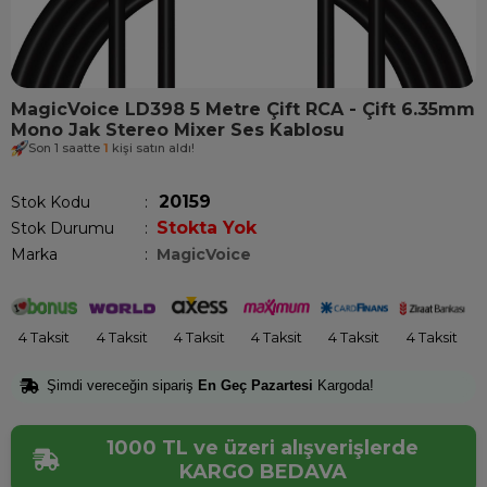
MagicVoice LD398 5 Metre Çift RCA - Çift 6.35mm
Mono Jak Stereo Mixer Ses Kablosu
Son 1 saatte
1
kişi satın aldı!
20159
Stok Kodu
Stokta Yok
Stok Durumu
:
Marka
:
MagicVoice
4 Taksit
4 Taksit
4 Taksit
4 Taksit
4 Taksit
4 Taksit
Şimdi vereceğin sipariş
En Geç Pazartesi
Kargoda!
1000 TL ve üzeri alışverişlerde
KARGO BEDAVA