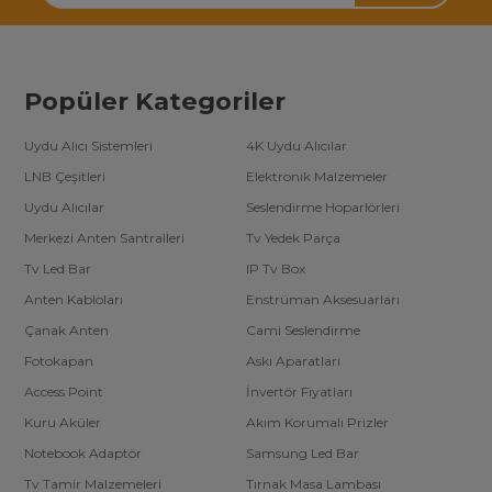
Popüler Kategoriler
Uydu Alıcı Sistemleri
4K Uydu Alıcılar
LNB Çeşitleri
Elektronik Malzemeler
Uydu Alıcılar
Seslendirme Hoparlörleri
Merkezi Anten Santralleri
Tv Yedek Parça
Tv Led Bar
IP Tv Box
Anten Kabloları
Enstrüman Aksesuarları
Çanak Anten
Cami Seslendirme
Fotokapan
Askı Aparatları
Access Point
İnvertör Fiyatları
Kuru Aküler
Akım Korumalı Prizler
Notebook Adaptör
Samsung Led Bar
Tv Tamir Malzemeleri
Tırnak Masa Lambası