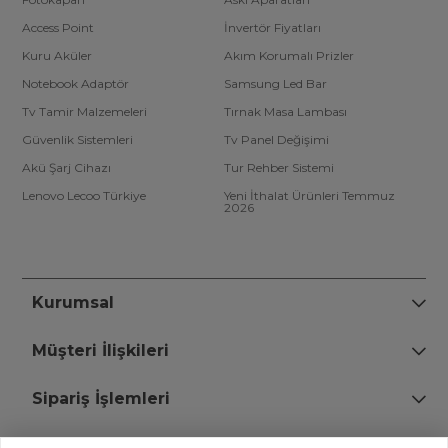
Access Point
İnvertör Fiyatları
Kuru Aküler
Akım Korumalı Prizler
Notebook Adaptör
Samsung Led Bar
Tv Tamir Malzemeleri
Tırnak Masa Lambası
Güvenlik Sistemleri
Tv Panel Değişimi
Akü Şarj Cihazı
Tur Rehber Sistemi
Lenovo Lecoo Türkiye
Yeni İthalat Ürünleri Temmuz
2026
Kurumsal
Müşteri İlişkileri
Sipariş İşlemleri