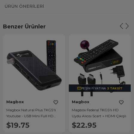
ÜRÜN ÖNERILERI
Benzer Ürünler
PEŞIN FIYATINA
3 TAKSIT
Magbox
Magbox
Magbox Natural Plus TKGS'li
Magbox Federal TKGS'li HD
Youtube - USB Mini Full HD
Uydu Alıcısı Scart + HDMI Çıkışlı
Uydu Alıcısı
$19.75
$22.95