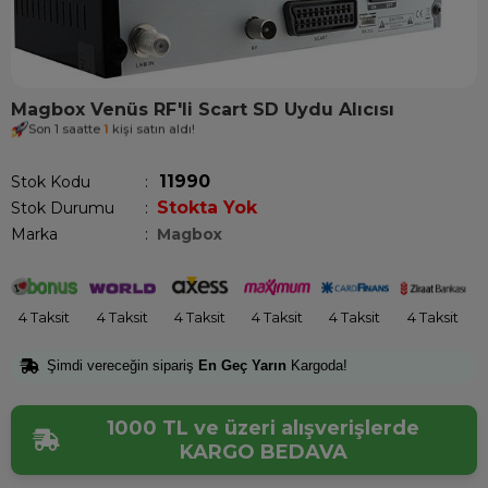
Magbox Venüs RF'li Scart SD Uydu Alıcısı
Son 1 saatte
1
kişi satın aldı!
11990
Stok Kodu
Stokta Yok
Stok Durumu
:
Marka
:
Magbox
4 Taksit
4 Taksit
4 Taksit
4 Taksit
4 Taksit
4 Taksit
Şimdi vereceğin sipariş
En Geç Yarın
Kargoda!
1000 TL ve üzeri alışverişlerde
KARGO BEDAVA