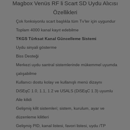
Magbox Venüs RF li Scart SD Uydu Alıcısı
Özellikleri
Çok fonksiyonlu scart başlıkla tüm Tv'ler için uygundur
Toplam 4000 kanal kayıt edebilme
TKGS Türksat Kanal Güncelleme Sistemi
Uydu sinyali gösterme
Biss Desteği
Merkezi uydu santral sistemlerinde mükemmel uyumda
çalışabilme
Kullanıcı dostu kolay ve kullanışlı menü dizaynı
DiSEqC 1.0, 1.1, 1.2 ve USALS (DiSEqC 1.3) uyumlu
Aile kilidi
Gelişmiş kilit sistemleri; sistem, kurulum, ayar ve
düzenleme kilitleri
Gelişmiş PID, kanal listesi, favori listesi, uydu /TP