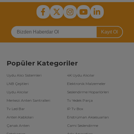
Kayıt Ol
Popüler Kategoriler
Uydu Alıcı Sistemleri
4K Uydu Alıcılar
LNB Çeşitleri
Elektronik Malzemeler
Uydu Alıcılar
Seslendirme Hoparlörleri
Merkezi Anten Santralleri
Tv Yedek Parça
Tv Led Bar
IP Tv Box
Anten Kabloları
Enstrüman Aksesuarları
Çanak Anten
Cami Seslendirme
Fotokapan
Askı Aparatları