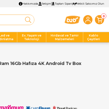
Hakkımızda
İletişim
Toptan Sipariş
Yetkili Satıcımız Olun
0
Led ve
Ev, Yaşam ve
Hırdavat ve Tamir
Kablo
dınlatma
Teknoloji
Malzemeleri
Çeşitleri
m 16Gb Hafıza 4K Android Tv Box