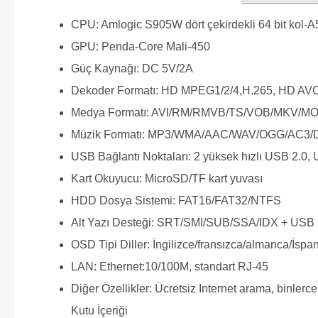
CPU: Amlogic S905W dört çekirdekli 64 bit kol-A
GPU: Penda-Core Mali-450
Güç Kaynağı: DC 5V/2A
Dekoder Formatı: HD MPEG1/2/4,H.265, HD AVC
Medya Formatı: AVI/RM/RMVB/TS/VOB/MKV/M
Müzik Formatı: MP3/WMA/AAC/WAV/OGG/AC3
USB Bağlantı Noktaları: 2 yüksek hızlı USB 2.0, 
Kart Okuyucu: MicroSD/TF kart yuvası
HDD Dosya Sistemi: FAT16/FAT32/NTFS
Alt Yazı Desteği: SRT/SMI/SUB/SSA/IDX + USB
OSD Tipi Diller: İngilizce/fransızca/almanca/İspany
LAN: Ethernet:10/100M, standart RJ-45
Diğer Özellikler: Ücretsiz Internet arama, binlerc
Kutu İçeriği