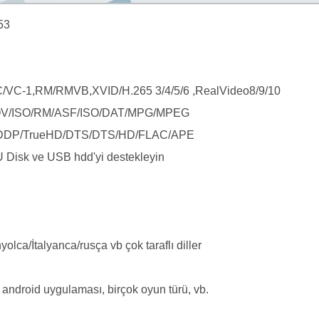
53
/VC-1,RM/RMVB,XVID/H.265 3/4/5/6 ,RealVideo8/9/10
OV/ISO/RM/ASF/ISO/DAT/MPG/MPEG
/DDP/TrueHD/DTS/DTS/HD/FLAC/APE
U Disk ve USB hdd'yi destekleyin
olca/İtalyanca/rusça vb çok taraflı diller
e android uygulaması, birçok oyun türü, vb.