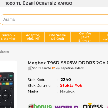
1000 TL ÜZERİ ÜCRETSİZ KARGO
Oem Ve
Güvenlik
Adaptör,
Oto Ses ve
Çevre
Sistemleri
Akü, Pil
Görüntü
Ay
Birimleri
lıcısı
Magbox T96D S905W DDDR3 2Gb Ra
Son 12 saatte
12
kişi sepetine ekledi!
2240
Stok Kodu
Stokta Yok
Stok Durumu
:
Marka
:
Magbox