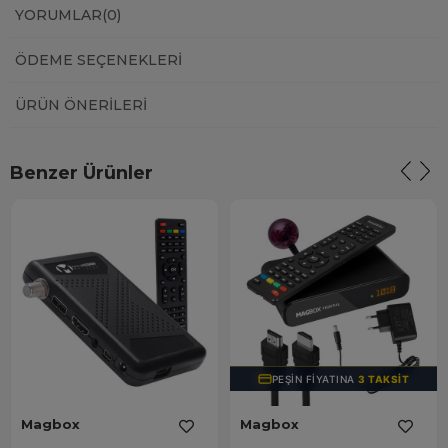
YORUMLAR
(0)
ÖDEME SEÇENEKLERI
ÜRÜN ÖNERILERI
Benzer Ürünler
PEŞIN FIYATINA
3 TAKSIT
Magbox
Magbox