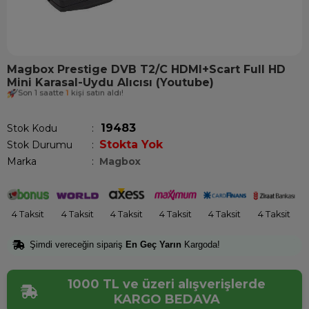
Magbox Prestige DVB T2/C HDMI+Scart Full HD
Mini Karasal-Uydu Alıcısı (Youtube)
Son 1 saatte
1
kişi satın aldı!
19483
Stok Kodu
Stokta Yok
Stok Durumu
:
Marka
:
Magbox
4 Taksit
4 Taksit
4 Taksit
4 Taksit
4 Taksit
4 Taksit
Şimdi vereceğin sipariş
En Geç Yarın
Kargoda!
1000 TL ve üzeri alışverişlerde
KARGO BEDAVA