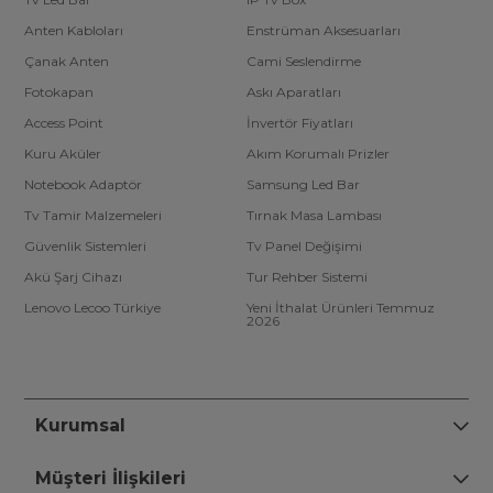
Anten Kabloları
Enstrüman Aksesuarları
Çanak Anten
Cami Seslendirme
Fotokapan
Askı Aparatları
Access Point
İnvertör Fiyatları
Kuru Aküler
Akım Korumalı Prizler
Notebook Adaptör
Samsung Led Bar
Tv Tamir Malzemeleri
Tırnak Masa Lambası
Güvenlik Sistemleri
Tv Panel Değişimi
Akü Şarj Cihazı
Tur Rehber Sistemi
Lenovo Lecoo Türkiye
Yeni İthalat Ürünleri Temmuz
2026
Kurumsal
Müşteri İlişkileri