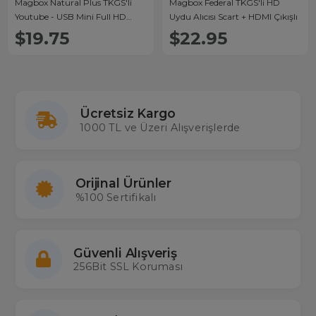
Magbox Natural Plus TKGS'li
Magbox Federal TKGS'li HD
Youtube - USB Mini Full HD
Uydu Alıcısı Scart + HDMI Çıkışlı
Uydu Alıcısı
$19.75
$22.95
Ücretsiz Kargo
1000 TL ve Üzeri Alışverişlerde
Orijinal Ürünler
%100 Sertifikalı
Güvenli Alışveriş
256Bit SSL Koruması