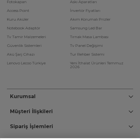
Fotokapan
Askı Aparatları
Access Point
İnvertör Fiyatları
Kuru Aküler
Akım Korumalı Prizler
Notebook Adaptör
Samsung Led Bar
Tv Tamir Malzemeleri
Tırnak Masa Lambası
Güvenlik Sistemleri
Tv Panel Değişimi
Akü Şarj Cihazı
Tur Rehber Sistemi
Lenovo Lecoo Türkiye
Yeni İthalat Ürünleri Temmuz
2026
Kurumsal
Müşteri İlişkileri
Sipariş İşlemleri