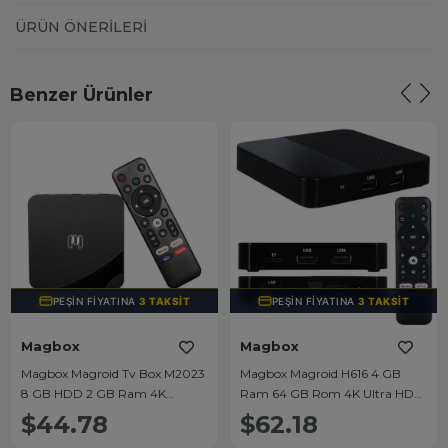
ÜRÜN ÖNERILERI
Benzer Ürünler
PEŞIN FIYATINA
3 TAKSIT
PEŞIN FIYATINA
3 TAKSIT
Magbox
Magbox
Magbox Magroid Tv Box M2023
Magbox Magroid H616 4 GB
8 GB HDD 2 GB Ram 4K
Ram 64 GB Rom 4K Ultra HD
(Android 10)
Android Box (Android 12)
$44.78
$62.18