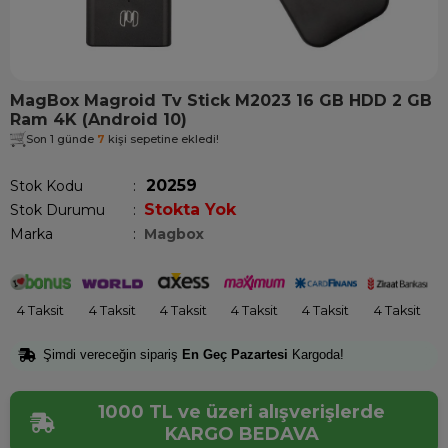
MagBox Magroid Tv Stick M2023 16 GB HDD 2 GB
Ram 4K (Android 10)
Son 1 günde
7
kişi sepetine ekledi!
20259
Stok Kodu
Stokta Yok
Stok Durumu
:
Marka
:
Magbox
4 Taksit
4 Taksit
4 Taksit
4 Taksit
4 Taksit
4 Taksit
Şimdi vereceğin sipariş
En Geç Pazartesi
Kargoda!
1000 TL ve üzeri alışverişlerde
KARGO BEDAVA