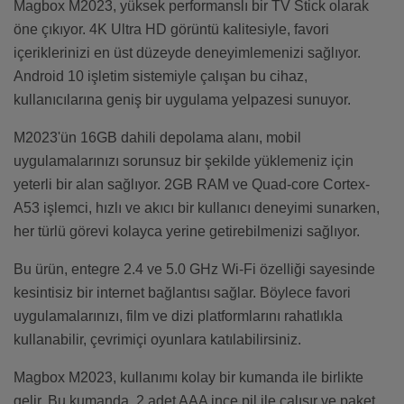
Magbox M2023, yüksek performanslı bir TV Stick olarak
öne çıkıyor. 4K Ultra HD görüntü kalitesiyle, favori
içeriklerinizi en üst düzeyde deneyimlemenizi sağlıyor.
Android 10 işletim sistemiyle çalışan bu cihaz,
kullanıcılarına geniş bir uygulama yelpazesi sunuyor.
M2023'ün 16GB dahili depolama alanı, mobil
uygulamalarınızı sorunsuz bir şekilde yüklemeniz için
yeterli bir alan sağlıyor. 2GB RAM ve Quad-core Cortex-
A53 işlemci, hızlı ve akıcı bir kullanıcı deneyimi sunarken,
her türlü görevi kolayca yerine getirebilmenizi sağlıyor.
Bu ürün, entegre 2.4 ve 5.0 GHz Wi-Fi özelliği sayesinde
kesintisiz bir internet bağlantısı sağlar. Böylece favori
uygulamalarınızı, film ve dizi platformlarını rahatlıkla
kullanabilir, çevrimiçi oyunlara katılabilirsiniz.
Magbox M2023, kullanımı kolay bir kumanda ile birlikte
gelir. Bu kumanda, 2 adet AAA ince pil ile çalışır ve paket