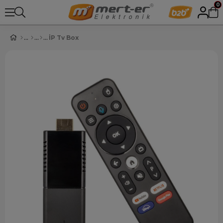
0
İP Tv Box