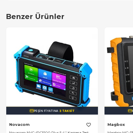
Benzer Ürünler
PEŞIN FIYATINA
3 TAKSIT
Novacom
Magbox
Novacom NVC-IPC5100 Plus 5.4'' Kamera Test
Magbox MG-13