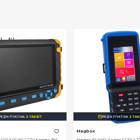
PEŞIN FIYATINA
3 TAKSIT
PEŞIN FIYATINA
3 TAK
Magbox
400 5.0" HD CCTV Kamera Test
Magbox IP-AHD-Analog CCTV 4.3