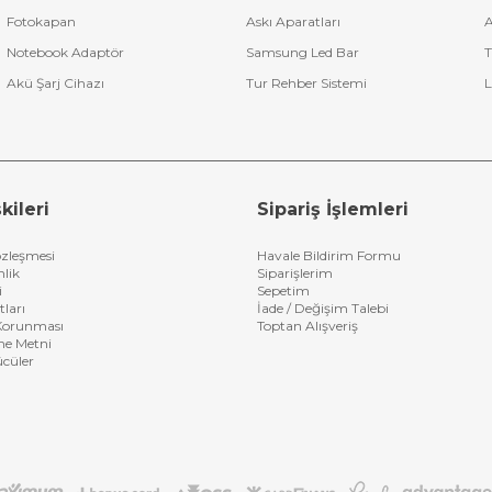
Fotokapan
Askı Aparatları
A
Notebook Adaptör
Samsung Led Bar
T
Akü Şarj Cihazı
Tur Rehber Sistemi
L
kileri
Sipariş İşlemleri
özleşmesi
Havale Bildirim Formu
nlik
Siparişlerim
i
Sepetim
tları
İade / Değişim Talebi
n Korunması
Toptan Alışveriş
me Metni
ücüler