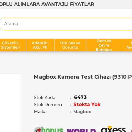
1000 TL ÜZERİ ÜCRETSİZ KARGO
Oem Ve
Güvenlik
Adaptör,
Oto Ses ve
Çevre
Sistemleri
Akü, Pil
Görüntü
Ay
Birimleri
Magbox Kamera Test Cihazı (9310 P
Son 12 saatte
12
kişi sepetine ekledi!
6473
Stok Kodu
Stokta Yok
Stok Durumu
:
Marka
:
Magbox