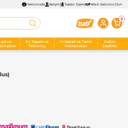
Hakkımızda
İletişim
Toptan Sipariş
Yetkili Satıcımız Olun
0
Led ve
Ev, Yaşam ve
Hırdavat ve Tamir
Kablo
dınlatma
Teknoloji
Malzemeleri
Çeşitleri
lus)