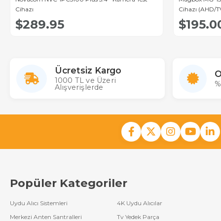
Cihazı
Cihazı (AHD/T
Kablo ve Güç Çı
$289.95
$195.0
Ücretsiz Kargo
O
1000 TL ve Üzeri
%
Alışverişlerde
Popüler Kategoriler
Uydu Alıcı Sistemleri
4K Uydu Alıcılar
Merkezi Anten Santralleri
Tv Yedek Parça