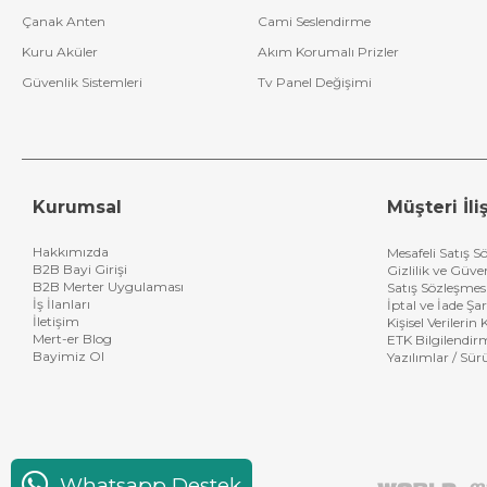
Çanak Anten
Cami Seslendirme
Kuru Aküler
Akım Korumalı Prizler
Güvenlik Sistemleri
Tv Panel Değişimi
Kurumsal
Müşteri İliş
Hakkımızda
Mesafeli Satış S
B2B Bayi Girişi
Gizlilik ve Güve
B2B Merter Uygulaması
Satış Sözleşmes
İş İlanları
İptal ve İade Şar
İletişim
Kişisel Verileri
Mert-er Blog
ETK Bilgilendir
Bayimiz Ol
Yazılımlar / Sür
Whatsapp Destek