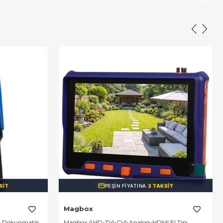
SIT
PEŞIN FIYATINA
3 TAKSIT
Magbox
” Dokunmatik
Magbox AHD-TVI-CVI-Analog-HDMI El Tipi