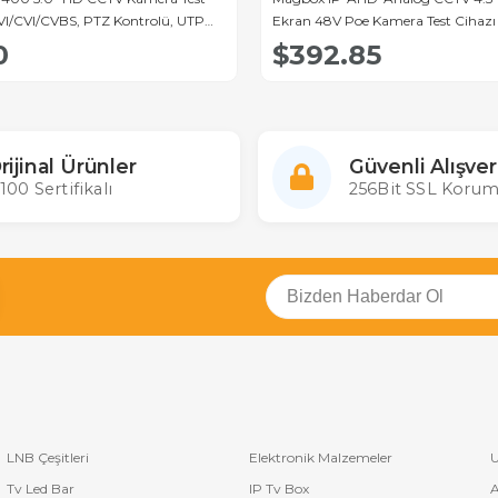
VI/CVI/CVBS, PTZ Kontrolü, UTP
Ekran 48V Poe Kamera Test Cihazı 
kışlı)
Desteği)
0
$392.85
rijinal Ürünler
Güvenli Alışver
100 Sertifikalı
256Bit SSL Korum
LNB Çeşitleri
Elektronik Malzemeler
U
Tv Led Bar
IP Tv Box
A