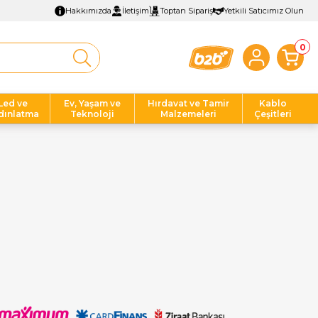
Hakkımızda
İletişim
Toptan Sipariş
Yetkili Satıcımız Olun
0
Led ve
Ev, Yaşam ve
Hırdavat ve Tamir
Kablo
dınlatma
Teknoloji
Malzemeleri
Çeşitleri