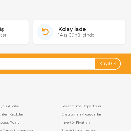
iş
Kolay İade
ası
14 İş Günü İçinde
Kayıt Ol
ydu Alıcılar
Seslendirme Hoparlörleri
nten Kabloları
Enstrüman Aksesuarları
ccess Point
İnvertör Fiyatları
v Tamir Malzemeleri
Tırnak Masa Lambası