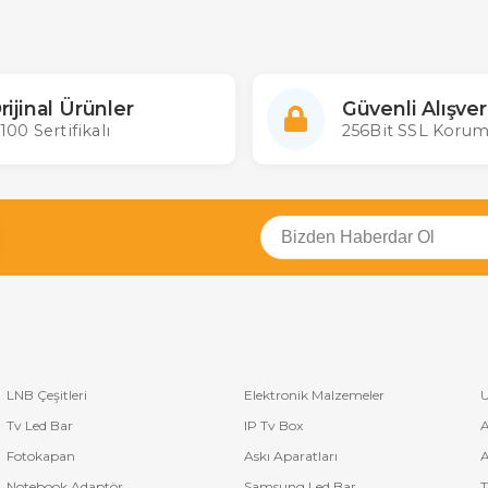
rijinal Ürünler
Güvenli Alışver
100 Sertifikalı
256Bit SSL Korum
LNB Çeşitleri
Elektronik Malzemeler
U
Tv Led Bar
IP Tv Box
A
Fotokapan
Askı Aparatları
A
Notebook Adaptör
Samsung Led Bar
T