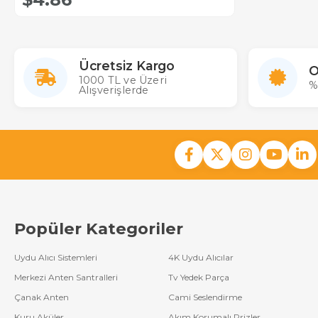
Ücretsiz Kargo
O
1000 TL ve Üzeri
%
Alışverişlerde
Popüler Kategoriler
Uydu Alıcı Sistemleri
4K Uydu Alıcılar
Merkezi Anten Santralleri
Tv Yedek Parça
Çanak Anten
Cami Seslendirme
Kuru Aküler
Akım Korumalı Prizler