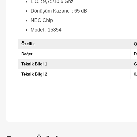
L.O. : 9,75/10,6 Ghz
Dönüşüm Kazancı : 65 dB
NEC Chip
Model : 15854
Özellik
Q
Değer
D
Teknik Bilgi 1
G
Teknik Bilgi 2
0