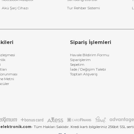
Akü Şarj Cihazı
Tur Rehber Sistemi
L
kileri
Sipariş İşlemleri
özleşmesi
Havale Bildirim Formu
nlik
Siparişlerim
i
Sepetim
tları
İade / Değişim Talebi
n Korunması
Toptan Alışveriş
me Metni
ücüler
elektronik.com
- Tüm Hakları Saklıdır. Kredi kartı bilgileriniz 256bit SSL sert