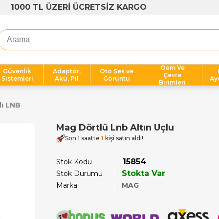
1000 TL ÜZERİ ÜCRETSİZ KARGO
Oem Ve
Güvenlik
Adaptör,
Oto Ses ve
Çevre
Sistemleri
Akü, Pil
Görüntü
Ay
Birimleri
lı LNB
Mag Dörtlü Lnb Altın Uçlu
Son 1 saatte
1
kişi satın aldı!
15854
Stok Kodu
Stokta Var
Stok Durumu
:
Marka
:
MAG