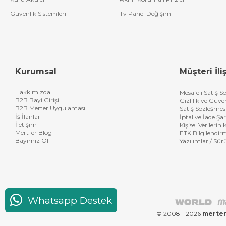
Güvenlik Sistemleri
Tv Panel Değişimi
Kurumsal
Müşteri İliş
Hakkımızda
Mesafeli Satış S
B2B Bayi Girişi
Gizlilik ve Güve
B2B Merter Uygulaması
Satış Sözleşmes
İş İlanları
İptal ve İade Şar
İletişim
Kişisel Verileri
Mert-er Blog
ETK Bilgilendir
Bayimiz Ol
Yazılımlar / Sür
Whatsapp Destek
© 2008 - 2026
merter