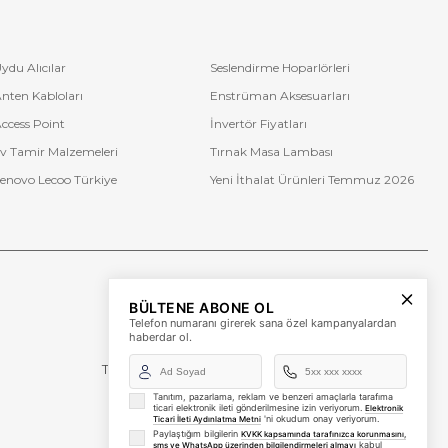
ydu Alıcılar
Seslendirme Hoparlörleri
nten Kabloları
Enstrüman Aksesuarları
ccess Point
İnvertör Fiyatları
v Tamir Malzemeleri
Tırnak Masa Lambası
enovo Lecoo Türkiye
Yeni İthalat Ürünleri Temmuz 2026
Bize Ulaşın
BÜLTENE ABONE OL
+90 (850) 473 08 08
Telefon numaranı girerek sana özel kampanyalardan
haberdar ol.
Tevfik Bey Mah. Dr. Ali Demir Cd. No:51 Kat:2 Kobi İş
Merkezi
Küçükçekmece / İstanbul
Tanıtım, pazarlama, reklam ve benzeri amaçlarla tarafıma
ticari elektronik ileti gönderilmesine izin veriyorum.
Elektronik
'ni okudum onay veriyorum.
Ticari İleti Aydınlatma Metni
Paylaştığım bilgilerin
KVKK kapsamında tarafınızca korunmasını,
kabul
sms ve WhatsApp üzerinden bilgilendirmeleri almayı