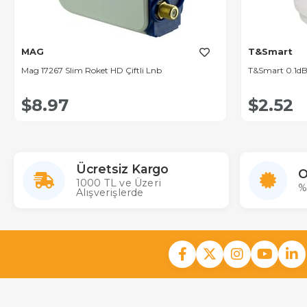
MAG
T&Smart
Mag 17267 Slim Roket HD Çiftli Lnb
T&Smart 0.1dB 
$8.97
$2.52
Ücretsiz Kargo
O
1000 TL ve Üzeri
%
Alışverişlerde