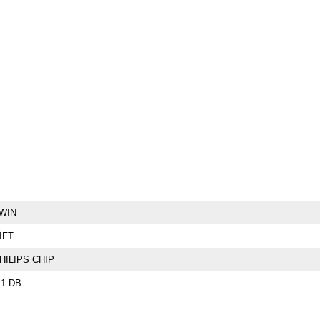
WIN
İFT
HILIPS CHIP
.1 DB