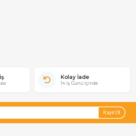
iş
Kolay İade
ası
14 İş Günü İçinde
Kayıt Ol