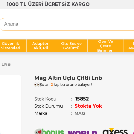
OPLU ALIMLARA AVANTAJLI FİYATLAR
Oem Ve
Güvenlik
Adaptör,
Oto Ses ve
Çevre
Sistemleri
Akü, Pil
Görüntü
Ay
Birimleri
lı LNB
Mag Altın Uçlu Çiftli Lnb
1
kişinin sepetinde!
15852
Stok Kodu
Stokta Yok
Stok Durumu
:
Marka
:
MAG