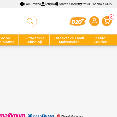
Hakkımızda
İletişim
Toptan Sipariş
Yetkili Satıcımız Olun
0
Led ve
Ev, Yaşam ve
Hırdavat ve Tamir
Kablo
dınlatma
Teknoloji
Malzemeleri
Çeşitleri