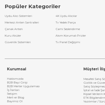
Popüler Kategoriler
Uydu Alıcı Sistemleri
4K Uydu Alıcılar
Merkezi Anten Santralleri
Tv Yedek Parça
Çanak Anten
Cami Seslendirme
Kuru Aküler
Akım Korumalı Prizler
Güvenlik Sistemleri
Tv Panel Değişimi
Kurumsal
Müşteri İliş
Hakkımızda
Mesafeli Satış S
B2B Bayi Girişi
Gizlilik ve Güve
B2B Merter Uygulaması
Satış Sözleşmes
İş İlanları
İptal ve İade Şar
İletişim
Kişisel Verileri
Mert-er Blog
ETK Bilgilendir
Bayimiz Ol
Yazılımlar / Sür