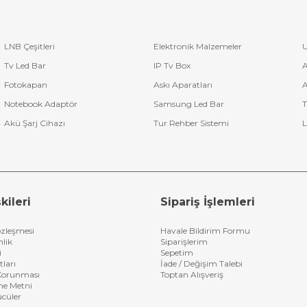
LNB Çeşitleri
Elektronik Malzemeler
U
Tv Led Bar
IP Tv Box
A
Fotokapan
Askı Aparatları
A
Notebook Adaptör
Samsung Led Bar
T
Akü Şarj Cihazı
Tur Rehber Sistemi
L
kileri
Sipariş İşlemleri
özleşmesi
Havale Bildirim Formu
nlik
Siparişlerim
i
Sepetim
tları
İade / Değişim Talebi
n Korunması
Toptan Alışveriş
me Metni
ücüler