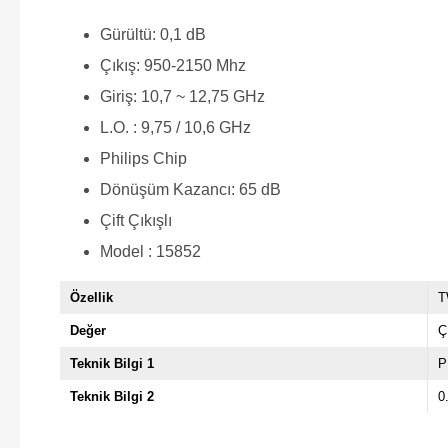
Gürültü: 0,1 dB
Çıkış: 950-2150 Mhz
Giriş: 10,7 ~ 12,75 GHz
L.O. : 9,75 / 10,6 GHz
Philips Chip
Dönüşüm Kazancı: 65 dB
Çift Çıkışlı
Model : 15852
Özellik
T
Değer
Ç
Teknik Bilgi 1
P
Teknik Bilgi 2
0