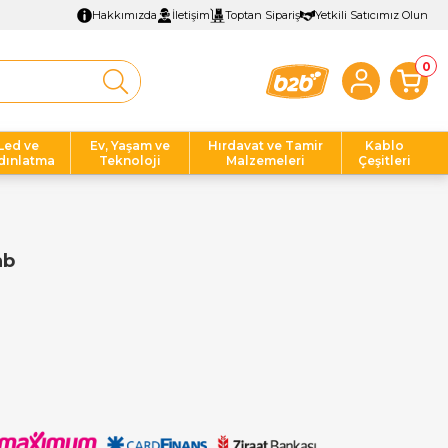
Hakkımızda
İletişim
Toptan Sipariş
Yetkili Satıcımız Olun
0
Led ve
Ev, Yaşam ve
Hırdavat ve Tamir
Kablo
dınlatma
Teknoloji
Malzemeleri
Çeşitleri
nb