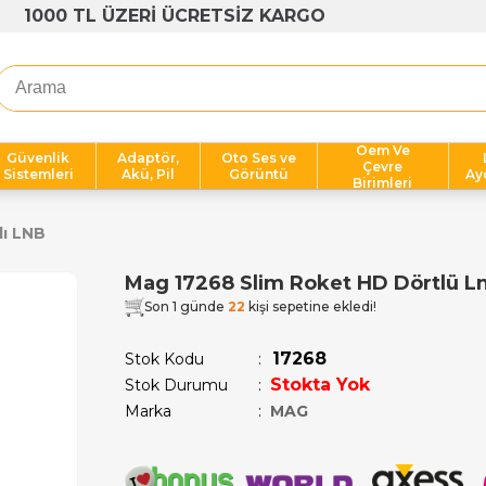
1000 TL ÜZERİ ÜCRETSİZ KARGO
Oem Ve
Güvenlik
Adaptör,
Oto Ses ve
Çevre
Sistemleri
Akü, Pil
Görüntü
Ay
Birimleri
lı LNB
Mag 17268 Slim Roket HD Dörtlü L
Son 1 günde
22
kişi sepetine ekledi!
17268
Stok Kodu
Stokta Yok
Stok Durumu
:
Marka
:
MAG