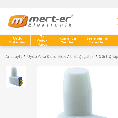
Tv
Uydu
Kumanda
Seslendirme
Yedek
Sistemleri
Çeşitleri
Sistemleri
Parça
Anasayfa
Uydu Alıcı Sistemleri
Lnb Çeşitleri
Dört Çıkış