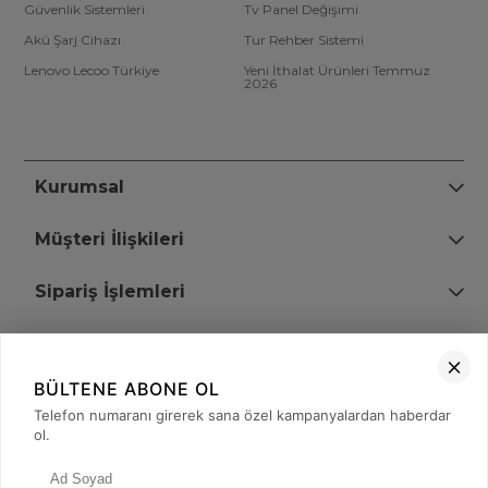
Güvenlik Sistemleri
Tv Panel Değişimi
Akü Şarj Cihazı
Tur Rehber Sistemi
Lenovo Lecoo Türkiye
Yeni İthalat Ürünleri Temmuz
2026
Kurumsal
Müşteri İlişkileri
Sipariş İşlemleri
Bize Ulaşın
BÜLTENE ABONE OL
+90 (850) 473 08 08
Telefon numaranı girerek sana özel kampanyalardan haberdar
ol.
Tevfik Bey Mah. Dr. Ali Demir Cd. No:51 Kat:2 Kobi İş Merkezi
Küçükçekmece / İstanbul