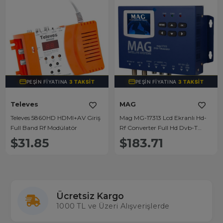
PEŞIN FIYATINA
3 TAKSIT
PEŞIN FIYATINA
3 TAKSIT
Televes
MAG
Televes 5860HD HDMI+AV Giriş
Mag MG-17313 Lcd Ekranlı Hd-
Full Band Rf Modülatör
Rf Converter Full Hd Dvb-T
Encoder Modülatör (Dvb-
$31.85
$183.71
T/Av/HDMI)
Ücretsiz Kargo
1000 TL ve Üzeri Alışverişlerde