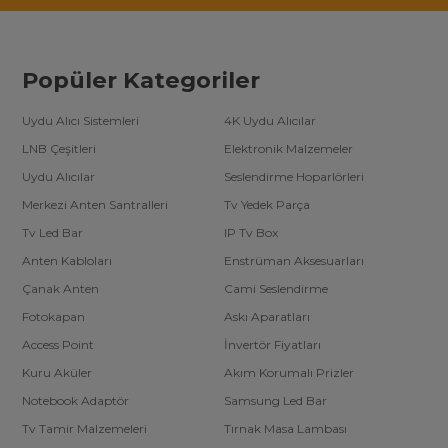
Popüler Kategoriler
Uydu Alıcı Sistemleri
4K Uydu Alıcılar
LNB Çeşitleri
Elektronik Malzemeler
Uydu Alıcılar
Seslendirme Hoparlörleri
Merkezi Anten Santralleri
Tv Yedek Parça
Tv Led Bar
IP Tv Box
Anten Kabloları
Enstrüman Aksesuarları
Çanak Anten
Cami Seslendirme
Fotokapan
Askı Aparatları
Access Point
İnvertör Fiyatları
Kuru Aküler
Akım Korumalı Prizler
Notebook Adaptör
Samsung Led Bar
Tv Tamir Malzemeleri
Tırnak Masa Lambası