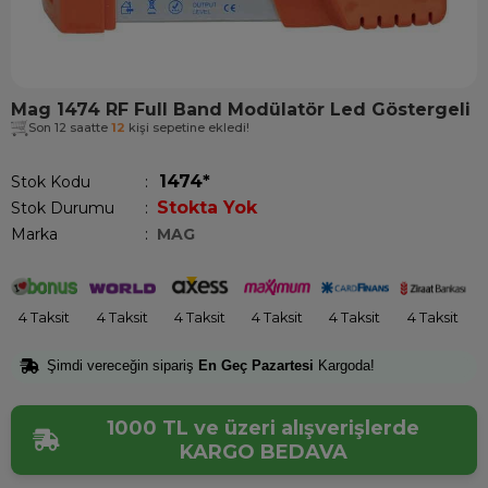
Mag 1474 RF Full Band Modülatör Led Göstergeli
Son 12 saatte
12
kişi sepetine ekledi!
1474*
Stok Kodu
Stokta Yok
Stok Durumu
:
Marka
:
MAG
4 Taksit
4 Taksit
4 Taksit
4 Taksit
4 Taksit
4 Taksit
Şimdi vereceğin sipariş
En Geç Pazartesi
Kargoda!
1000 TL ve üzeri alışverişlerde
KARGO BEDAVA