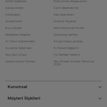
Anten Kabloları
Enstrüman Aksesuarları
Çanak Anten
Cami Seslendirme
Fotokapan
Askı Aparatları
Access Point
İnvertör Fiyatları
Kuru Aküler
Akım Korumalı Prizler
Notebook Adaptör
Samsung Led Bar
Tv Tamir Malzemeleri
Tırnak Masa Lambası
Güvenlik Sistemleri
Tv Panel Değişimi
Akü Şarj Cihazı
Tur Rehber Sistemi
Lenovo Lecoo Türkiye
Yeni İthalat Ürünleri Temmuz
2026
Kurumsal
Müşteri İlişkileri