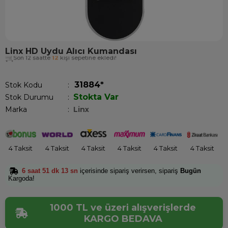
Linx HD Uydu Alıcı Kumandası
Son 12 saatte
12
kişi sepetine ekledi!
31884*
Stok Kodu
Stokta Var
Stok Durumu
:
Marka
:
Linx
4 Taksit
4 Taksit
4 Taksit
4 Taksit
4 Taksit
4 Taksit
6 saat 51 dk 13 sn
içerisinde sipariş verirsen, sipariş
Bugün
Kargoda!
1000 TL ve üzeri alışverişlerde
KARGO BEDAVA