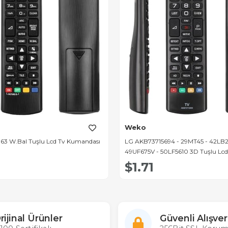
Weko
3 W.Bal Tuşlu Lcd Tv Kumandası
LG AKB73715694 - 29MT45 - 42LB2
49UF675V - 50LF5610 3D Tuşlu Lcd
Kumandası
$1.71
rijinal Ürünler
Güvenli Alışver