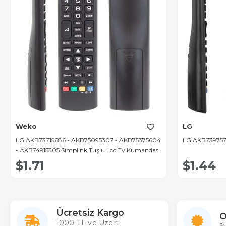
Weko
LG
LG AKB73715686 - AKB75095307 - AKB75375604
LG AKB7397576
- AKB74915305 Simplink Tuşlu Lcd Tv Kumandası
$1.71
$1.44
Ücretsiz Kargo
O
1000 TL ve Üzeri