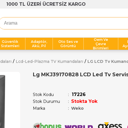
1000 TL ÜZERİ ÜCRETSİZ KARGO
Oem Ve
Güvenlik
Adaptör,
Oto Ses ve
Çevre
Sistemleri
Akü, Pil
Görüntü
Ay
Birimleri
daları
Lcd-Led-Plazma TV Kumandaları
LG LCD Tv Kuman
Lg MKJ39170828 LCD Led Tv Servi
Son 1 günde
7
kişi sepetine ekledi!
17226
Stok Kodu
Stokta Yok
Stok Durumu
:
Marka
:
Weko