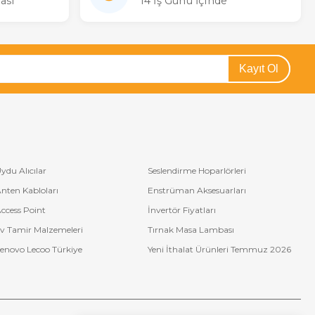
ası
14 İş Günü İçinde
Kayıt Ol
ydu Alıcılar
Seslendirme Hoparlörleri
nten Kabloları
Enstrüman Aksesuarları
ccess Point
İnvertör Fiyatları
v Tamir Malzemeleri
Tırnak Masa Lambası
enovo Lecoo Türkiye
Yeni İthalat Ürünleri Temmuz 2026