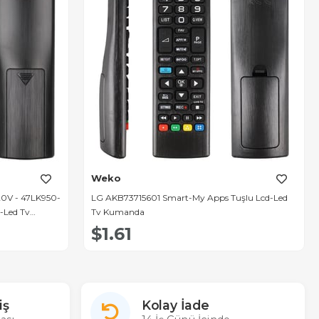
Weko
0V - 47LK950-
LG AKB73715601 Smart-My Apps Tuşlu Lcd-Led
-Led Tv
Tv Kumanda
$1.61
iş
Kolay İade