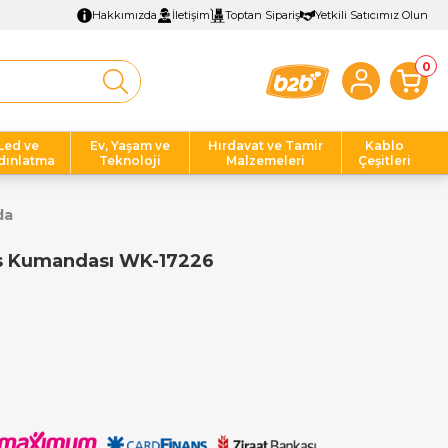
Hakkımızda
İletişim
Toptan Sipariş
Yetkili Satıcımız Olun
0
Led ve
Ev, Yaşam ve
Hırdavat ve Tamir
Kablo
dınlatma
Teknoloji
Malzemeleri
Çeşitleri
da
s Kumandası WK-17226