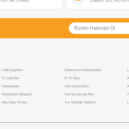
100 Sertifikalı
256Bit SSL Korum
LNB Çeşitleri
Elektronik Malzemeler
U
Tv Led Bar
IP Tv Box
A
Fotokapan
Askı Aparatları
A
Notebook Adaptör
Samsung Led Bar
T
Akü Şarj Cihazı
Tur Rehber Sistemi
L