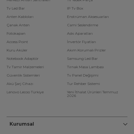
Tv Led Bar
IP Tv Box
Anten Kabloları
Enstrüman Aksesuarları
Çanak Anten
Cami Seslendirme
Fotokapan
Askı Aparatları
Access Point
İnvertör Fiyatları
Kuru Aküler
Akım Korumalı Prizler
Notebook Adaptör
Samsung Led Bar
Tv Tamir Malzemeleri
Tırnak Masa Lambası
Güvenlik Sistemleri
Tv Panel Değişimi
Akü Şarj Cihazı
Tur Rehber Sistemi
Lenovo Lecoo Türkiye
Yeni İthalat Ürünleri Temmuz
2026
Kurumsal