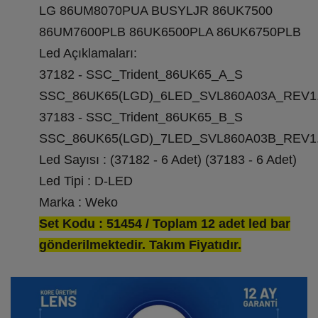
LG 86UM8070PUA BUSYLJR 86UK7500
86UM7600PLB 86UK6500PLA 86UK6750PLB
Led Açıklamaları:
37182 - SSC_Trident_86UK65_A_S
SSC_86UK65(LGD)_6LED_SVL860A03A_REV1.
37183 - SSC_Trident_86UK65_B_S
SSC_86UK65(LGD)_7LED_SVL860A03B_REV1.
Led Sayısı : (37182 - 6 Adet) (37183 - 6 Adet)
Led Tipi : D-LED
Marka : Weko
Set Kodu : 51454 / Toplam 12 adet led bar
gönderilmektedir. Takım Fiyatıdır.