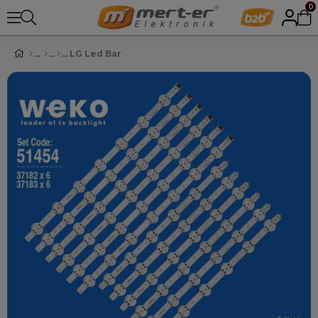
0
LG Led Bar