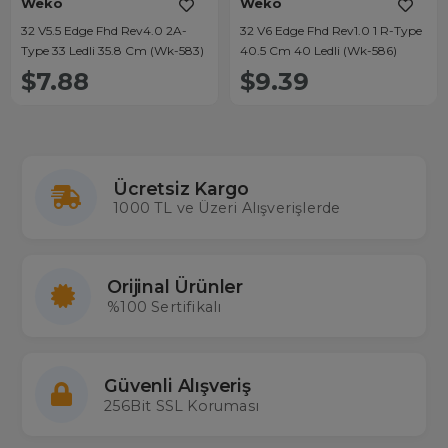
Weko
Weko
32 V5.5 Edge Fhd Rev4.0 2A-
32 V6 Edge Fhd Rev1.0 1 R-Type
Type 33 Ledli 35.8 Cm (Wk-583)
40.5 Cm 40 Ledli (Wk-586)
$7.88
$9.39
Ücretsiz Kargo
1000 TL ve Üzeri Alışverişlerde
Orijinal Ürünler
%100 Sertifikalı
Güvenli Alışveriş
256Bit SSL Koruması