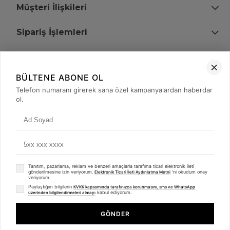
Müşteri İlişkileri
Sipariş İşlemleri
Bize Ulaşın
BÜLTENE ABONE OL
+90 (850) 473 08 08
Telefon numaranı girerek sana özel kampanyalardan haberdar
ol.
Tevfik Bey Mah. Dr. Ali Demir Cd. No:51 Kat:2 Kobi İş Merkezi
Küçükçekmece / İstanbul
Tanıtım, pazarlama, reklam ve benzeri amaçlarla tarafıma ticari elektronik ileti
gönderilmesine izin veriyorum.
'ni okudum onay
Elektronik Ticari İleti Aydınlatma Metni
veriyorum.
Paylaştığım bilgilerin
KVKK kapsamında tarafınızca korunmasını, sms ve WhatsApp
kabul ediyorum.
üzerinden bilgilendirmeleri almayı
© 2008 - 2026
merterelektronik.com
Whatsapp
- Tüm Hakları Saklıdır. Kredi kartı bilgileriniz 256bit SSL sertifikası ile
GÖNDER
korunmaktadır.