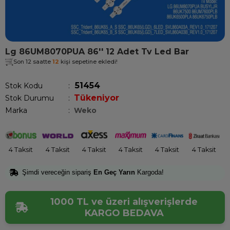
Lg 86UM8070PUA 86'' 12 Adet Tv Led Bar
Son 12 saatte
12
kişi sepetine ekledi!
51454
Stok Kodu
Tükeniyor
Stok Durumu
:
Marka
:
Weko
4 Taksit
4 Taksit
4 Taksit
4 Taksit
4 Taksit
4 Taksit
Şimdi vereceğin sipariş
En Geç Yarın
Kargoda!
1000 TL ve üzeri alışverişlerde
KARGO BEDAVA