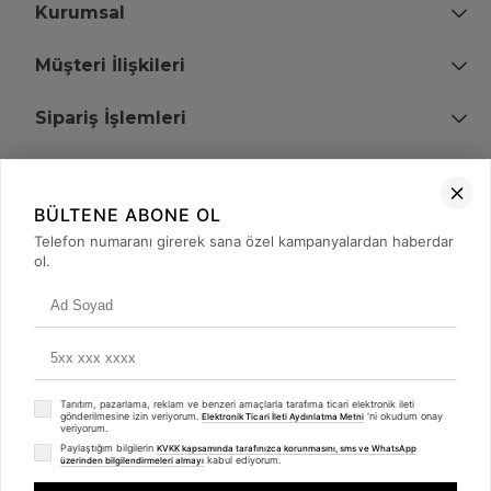
Kurumsal
Müşteri İlişkileri
Sipariş İşlemleri
Bize Ulaşın
BÜLTENE ABONE OL
+90 (850) 473 08 08
Telefon numaranı girerek sana özel kampanyalardan haberdar
ol.
Tevfik Bey Mah. Dr. Ali Demir Cd. No:51 Kat:2 Kobi İş Merkezi
Küçükçekmece / İstanbul
Tanıtım, pazarlama, reklam ve benzeri amaçlarla tarafıma ticari elektronik ileti
gönderilmesine izin veriyorum.
'ni okudum onay
Elektronik Ticari İleti Aydınlatma Metni
veriyorum.
Paylaştığım bilgilerin
KVKK kapsamında tarafınızca korunmasını, sms ve WhatsApp
kabul ediyorum.
üzerinden bilgilendirmeleri almayı
© 2008 - 2026
merterelektronik.com
Whatsapp