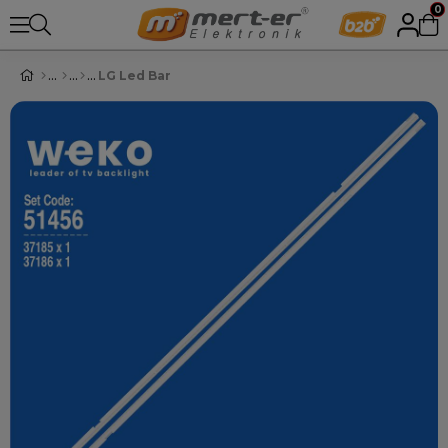
0
LG Led Bar