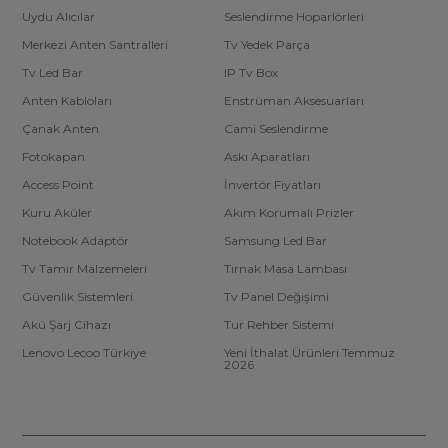
Uydu Alıcılar
Seslendirme Hoparlörleri
Merkezi Anten Santralleri
Tv Yedek Parça
Tv Led Bar
IP Tv Box
Anten Kabloları
Enstrüman Aksesuarları
Çanak Anten
Cami Seslendirme
Fotokapan
Askı Aparatları
Access Point
İnvertör Fiyatları
Kuru Aküler
Akım Korumalı Prizler
Notebook Adaptör
Samsung Led Bar
Tv Tamir Malzemeleri
Tırnak Masa Lambası
Güvenlik Sistemleri
Tv Panel Değişimi
Akü Şarj Cihazı
Tur Rehber Sistemi
Lenovo Lecoo Türkiye
Yeni İthalat Ürünleri Temmuz
2026