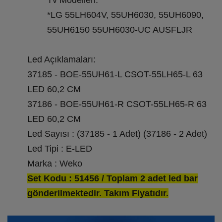
Tv Modelleri:
*LG 55LH604V, 55UH6030, 55UH6090,
55UH6150 55UH6030-UC AUSFLJR
Led Açıklamaları:
37185 - BOE-55UH61-L CSOT-55LH65-L 63
LED 60,2 CM
37186 - BOE-55UH61-R CSOT-55LH65-R 63
LED 60,2 CM
Led Sayısı : (37185 - 1 Adet) (37186 - 2 Adet)
Led Tipi : E-LED
Marka : Weko
Set Kodu : 51456 / Toplam 2 adet led bar
gönderilmektedir. Takım Fiyatıdır.