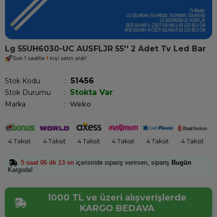
Lg 55UH6030-UC AUSFLJR 55'' 2 Adet Tv Led Bar
Son 1 saatte
1
kişi satın aldı!
51456
Stok Kodu
Stokta Var
Stok Durumu
:
Marka
:
Weko
4 Taksit
4 Taksit
4 Taksit
4 Taksit
4 Taksit
4 Taksit
5 saat 06 dk 13 sn
içerisinde sipariş verirsen, sipariş
Bugün
Kargoda!
1000 TL ve üzeri alışverişlerde
KARGO BEDAVA