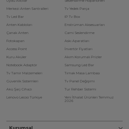
Uydu Alıcılar
Seslendirme Hoparlörleri
Merkezi Anten Santralleri
Tv Yedek Parça
Tv Led Bar
IP Tv Box
Anten Kabloları
Enstrüman Aksesuarları
Çanak Anten
Cami Seslendirme
Fotokapan
Askı Aparatları
Access Point
İnvertör Fiyatları
Kuru Aküler
Akım Korumalı Prizler
Notebook Adaptör
Samsung Led Bar
Tv Tamir Malzemeleri
Tırnak Masa Lambası
Güvenlik Sistemleri
Tv Panel Değişimi
Akü Şarj Cihazı
Tur Rehber Sistemi
Lenovo Lecoo Türkiye
Yeni İthalat Ürünleri Temmuz
2026
Kurumsal