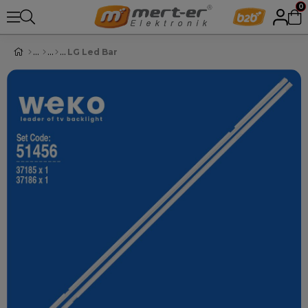
0
LG Led Bar