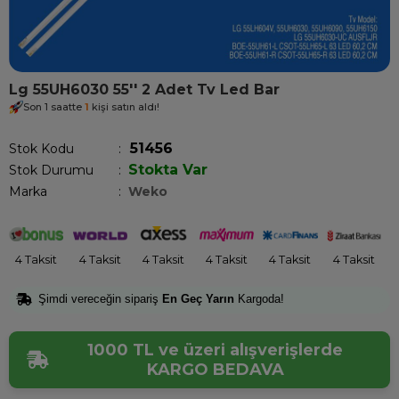
Lg 55UH6030 55'' 2 Adet Tv Led Bar
Son 1 saatte
1
kişi satın aldı!
51456
Stok Kodu
Stokta Var
Stok Durumu
:
Marka
:
Weko
4 Taksit
4 Taksit
4 Taksit
4 Taksit
4 Taksit
4 Taksit
Şimdi vereceğin sipariş
En Geç Yarın
Kargoda!
1000 TL ve üzeri alışverişlerde
KARGO BEDAVA