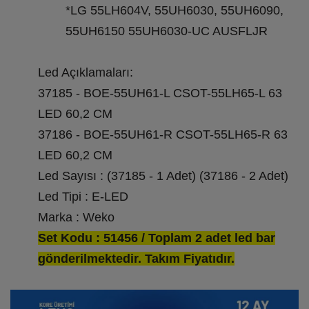
*LG 55LH604V, 55UH6030, 55UH6090,
55UH6150 55UH6030-UC AUSFLJR
Led Açıklamaları:
37185 - BOE-55UH61-L CSOT-55LH65-L 63
LED 60,2 CM
37186 - BOE-55UH61-R CSOT-55LH65-R 63
LED 60,2 CM
Led Sayısı : (37185 - 1 Adet) (37186 - 2 Adet)
Led Tipi : E-LED
Marka : Weko
Set Kodu : 51456 / Toplam 2 adet led bar
gönderilmektedir. Takım Fiyatıdır.