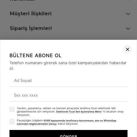
Müşteri İlişkileri
Sipariş İşlemleri
Bize Ulaşın
BÜLTENE ABONE OL
+90 (850) 473 08 08
Telefon numaranı girerek sana özel kampanyalardan haberdar
ol.
Tevfik Bey Mah. Dr. Ali Demir Cd. No:51 Kat:2 Kobi İş Merkezi
Küçükçekmece / İstanbul
Tanıtım, pazarlama, reklam ve benzeri amaçlarla tarafıma ticari elektronik ileti
gönderilmesine izin veriyorum.
'ni okudum onay
Elektronik Ticari İleti Aydınlatma Metni
veriyorum.
Paylaştığım bilgilerin
KVKK kapsamında tarafınızca korunmasını, sms ve WhatsApp
kabul ediyorum.
üzerinden bilgilendirmeleri almayı
© 2008 - 2026
merterelektronik.com
Whatsapp
- Tüm Hakları Saklıdır. Kredi kartı bilgileriniz 256bit SSL sertifikası ile
GÖNDER