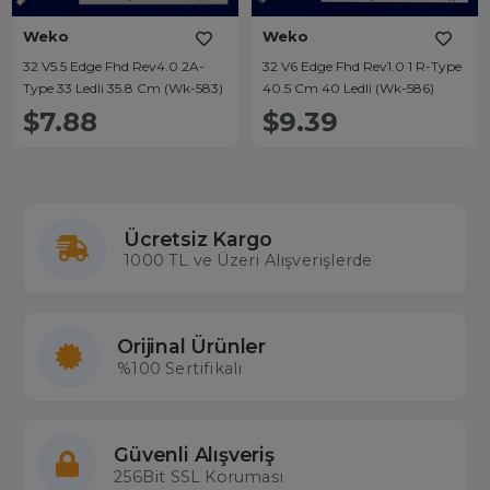
Weko
Weko
32 V5.5 Edge Fhd Rev4.0 2A-
32 V6 Edge Fhd Rev1.0 1 R-Type
Type 33 Ledli 35.8 Cm (Wk-583)
40.5 Cm 40 Ledli (Wk-586)
$7.88
$9.39
Ücretsiz Kargo
1000 TL ve Üzeri Alışverişlerde
Orijinal Ürünler
%100 Sertifikalı
Güvenli Alışveriş
256Bit SSL Koruması