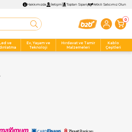
Hakkımızda
İletişim
Toptan Sipariş
Yetkili Satıcımız Olun
0
Led ve
Ev, Yaşam ve
Hırdavat ve Tamir
Kablo
dınlatma
Teknoloji
Malzemeleri
Çeşitleri
r