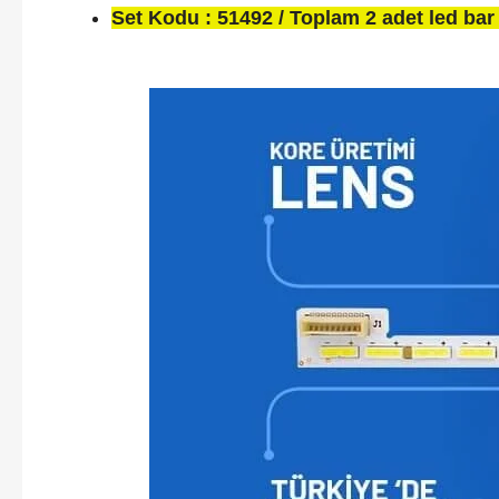
Set Kodu : 51492 / Toplam 2 adet led bar 