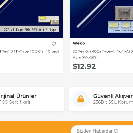
Weko
 Rev1.0 1 R-Type 40.5 Cm 40 Ledli
32 Rev 0.4 48Ea Type-A (No:11-A)
Aynı (Wk-589)
$12.92
rijinal Ürünler
Güvenli Alışver
100 Sertifikalı
256Bit SSL Korum