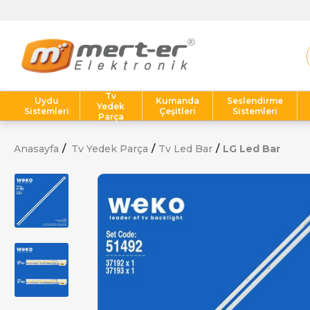
Tv
Uydu
Kumanda
Seslendirme
Yedek
Sistemleri
Çeşitleri
Sistemleri
Parça
Anasayfa
Tv Yedek Parça
Tv Led Bar
LG Led Bar