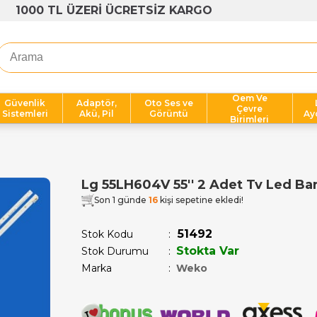
1000 TL ÜZERİ ÜCRETSİZ KARGO
Oem Ve
Güvenlik
Adaptör,
Oto Ses ve
Çevre
Sistemleri
Akü, Pil
Görüntü
Ay
Birimleri
Lg 55LH604V 55'' 2 Adet Tv Led Ba
Son 1 günde
16
kişi sepetine ekledi!
51492
Stok Kodu
Stokta Var
Stok Durumu
:
Marka
:
Weko