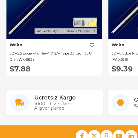
Weko
Weko
32 V5.5 Edge Fhd Rev4.0 2A-Type 33 Ledli 35.8
32 V6 Edge Fhd
Cm (Wk-583)
(Wk-586)
$7.88
$9.39
Ücretsiz Kargo
O
1000 TL ve Üzeri
%
Alışverişlerde