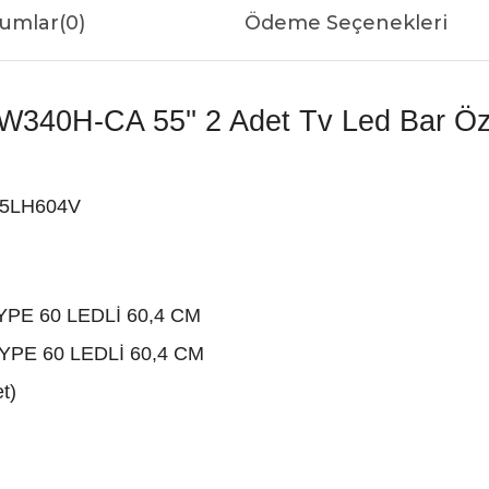
umlar
(0)
Ödeme Seçenekleri
W340H-CA 55'' 2 Adet Tv Led Bar Özel
55LH604V
TYPE 60 LEDLİ 60,4 CM
TYPE 60 LEDLİ 60,4 CM
t)