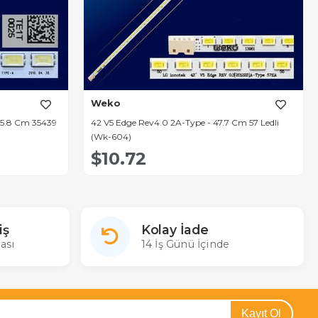
Weko
 35.8 Cm 35439
42 V5 Edge Rev4.0 2A-Type - 47.7 Cm 57 Ledli
(Wk-604)
$10.72
iş
Kolay İade
ası
14 İş Günü İçinde
Kayıt Ol