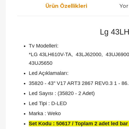
Ürün Özellikleri
Yor
Lg 43LH6
Tv Modelleri:
*LG 43LH610V-TA, 43LJ62000, 43UJ690
43UJ5650
Led Açıklamaları:
35820 - 43'' V17 ART3 2867 REV0.3 1 - 8
Led Sayısı : (35820 - 2 Adet)
Led Tipi : D-LED
Marka : Weko
Set Kodu : 50617 / Toplam 2 adet led bar 