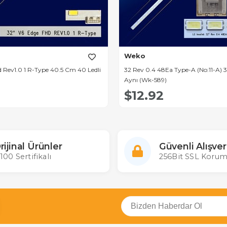
Weko
 Rev1.0 1 R-Type 40.5 Cm 40 Ledli
32 Rev 0.4 48Ea Type-A (No:11-A)
Aynı (Wk-589)
$12.92
rijinal Ürünler
Güvenli Alışver
100 Sertifikalı
256Bit SSL Korum