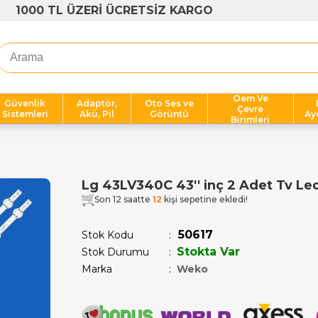
1000 TL ÜZERİ ÜCRETSİZ KARGO
Oem Ve
Güvenlik
Adaptör,
Oto Ses ve
Çevre
Sistemleri
Akü, Pil
Görüntü
Ay
Birimleri
Lg 43LV340C 43'' inç 2 Adet Tv Le
Son 12 saatte
12
kişi sepetine ekledi!
50617
Stok Kodu
Stokta Var
Stok Durumu
:
Marka
:
Weko