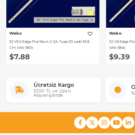
Weko
Weko
32 V5.5 Edge Fhd Rev4.0 2A-Type 33 Ledli 35.8
32 V6 Edge Fhd
Cm (Wk-583)
(Wk-586)
$7.88
$9.39
Ücretsiz Kargo
O
1000 TL ve Üzeri
%
Alışverişlerde