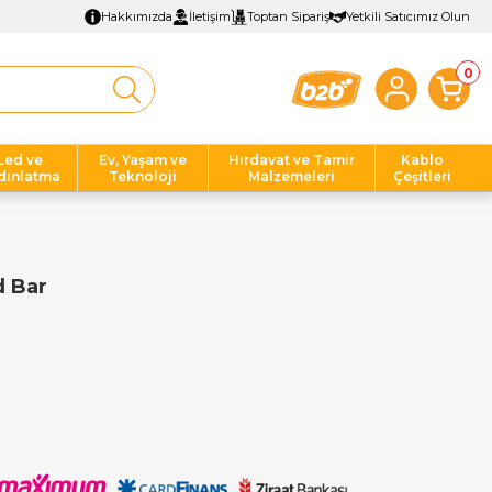
Hakkımızda
İletişim
Toptan Sipariş
Yetkili Satıcımız Olun
0
Led ve
Ev, Yaşam ve
Hırdavat ve Tamir
Kablo
dınlatma
Teknoloji
Malzemeleri
Çeşitleri
d Bar