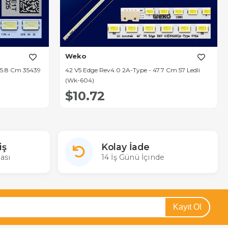
Weko
 35.8 Cm 35439
42 V5 Edge Rev4.0 2A-Type - 47.7 Cm 57 Ledli
(Wk-604)
$10.72
iş
Kolay İade
ası
14 İş Günü İçinde
Kayıt Ol