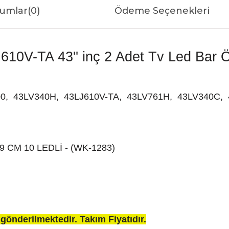
umlar
(0)
Ödeme Seçenekleri
10V-TA 43'' inç 2 Adet Tv Led Bar Öz
00, 43LV340H, 43LJ610V-TA, 43LV761H, 43LV340C, 
6.9 CM 10 LEDLİ - (WK-1283)
gönderilmektedir. Takım Fiyatıdır.