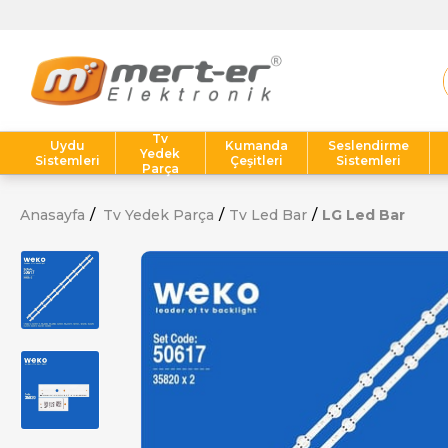
Tv
Uydu
Kumanda
Seslendirme
Yedek
Sistemleri
Çeşitleri
Sistemleri
Parça
Anasayfa
Tv Yedek Parça
Tv Led Bar
LG Led Bar