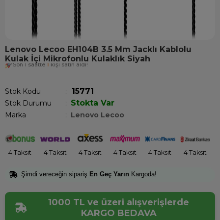
Lenovo Lecoo EH104B 3.5 Mm Jacklı Kablolu
Kulak İçi Mikrofonlu Kulaklık Siyah
Son 1 saatte
1
kişi satın aldı!
15771
Stok Kodu
Stokta Var
Stok Durumu
:
Marka
:
Lenovo Lecoo
4 Taksit
4 Taksit
4 Taksit
4 Taksit
4 Taksit
4 Taksit
Şimdi vereceğin sipariş
En Geç Yarın
Kargoda!
1000 TL ve üzeri alışverişlerde
KARGO BEDAVA