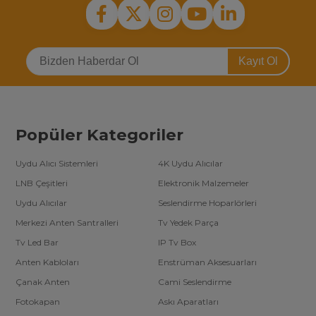
Kayıt Ol
Popüler Kategoriler
Uydu Alıcı Sistemleri
4K Uydu Alıcılar
LNB Çeşitleri
Elektronik Malzemeler
Uydu Alıcılar
Seslendirme Hoparlörleri
Merkezi Anten Santralleri
Tv Yedek Parça
Tv Led Bar
IP Tv Box
Anten Kabloları
Enstrüman Aksesuarları
Çanak Anten
Cami Seslendirme
Fotokapan
Askı Aparatları