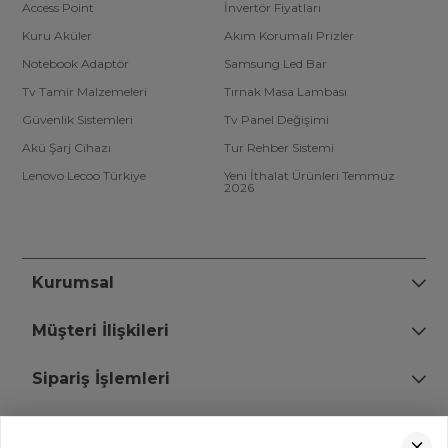
Access Point
İnvertör Fiyatları
Kuru Aküler
Akım Korumalı Prizler
Notebook Adaptör
Samsung Led Bar
Tv Tamir Malzemeleri
Tırnak Masa Lambası
Güvenlik Sistemleri
Tv Panel Değişimi
Akü Şarj Cihazı
Tur Rehber Sistemi
Lenovo Lecoo Türkiye
Yeni İthalat Ürünleri Temmuz
2026
Kurumsal
Müşteri İlişkileri
Sipariş İşlemleri
Bize Ulaşın