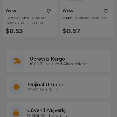
Weko
Weko
1 Watt Sarı Smd Tv Led Bar
15 Mm Tv Led Bar Mercek No4
Mercek 3-3V - 3.6V 6000-
6500K
$0.53
$0.57
Ücretsiz Kargo
1000 TL ve Üzeri Alışverişlerde
Orijinal Ürünler
%100 Sertifikalı
Güvenli Alışveriş
256Bit SSL Koruması