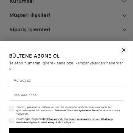
Kurumsal
Müşteri İlişkileri
Sipariş İşlemleri
Bize Ulaşın
BÜLTENE ABONE OL
+90 (850) 473 08 08
Telefon numaranı girerek sana özel kampanyalardan haberdar
ol.
Tevfik Bey Mah. Dr. Ali Demir Cd. No:51 Kat:2 Kobi İş Merkezi
Küçükçekmece / İstanbul
Tanıtım, pazarlama, reklam ve benzeri amaçlarla tarafıma ticari elektronik ileti
gönderilmesine izin veriyorum.
'ni okudum onay
Elektronik Ticari İleti Aydınlatma Metni
veriyorum.
Paylaştığım bilgilerin
KVKK kapsamında tarafınızca korunmasını, sms ve WhatsApp
kabul ediyorum.
üzerinden bilgilendirmeleri almayı
© 2008 - 2026
merterelektronik.com
Whatsapp
- Tüm Hakları Saklıdır. Kredi kartı bilgileriniz 256bit SSL sertifikası ile