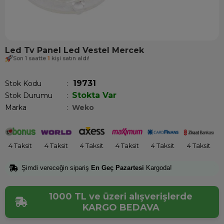
Led Tv Panel Led Vestel Mercek
Son 1 saatte
1
kişi satın aldı!
19731
Stok Kodu
Stokta Var
Stok Durumu
:
Marka
:
Weko
4 Taksit
4 Taksit
4 Taksit
4 Taksit
4 Taksit
4 Taksit
Şimdi vereceğin sipariş
En Geç Pazartesi
Kargoda!
1000 TL ve üzeri alışverişlerde
KARGO BEDAVA