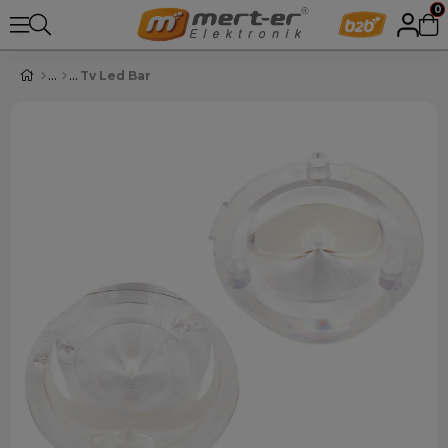
0
Tv Led Bar