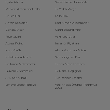
Uydu Alıcılar
Seslendirme Hoparlörleri
Merkezi Anten Santralleri
Tv Yedek Parça
Tv Led Bar
IP Tv Box
Anten Kabloları
Enstrüman Aksesuarları
Çanak Anten
Cami Seslendirme
Fotokapan
Askı Aparatları
Access Point
İnvertör Fiyatları
Kuru Aküler
Akım Korumalı Prizler
Notebook Adaptör
Samsung Led Bar
Tv Tamir Malzemeleri
Tırnak Masa Lambası
Güvenlik Sistemleri
Tv Panel Değişimi
Akü Şarj Cihazı
Tur Rehber Sistemi
Lenovo Lecoo Türkiye
Yeni İthalat Ürünleri Temmuz
2026