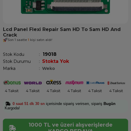
Lcd Panel Flexi Repair Sam HD To Sam HD And
Crack
Son 1 saatte
1
kişi satın aldı!
19018
Stok Kodu
Stokta Yok
Stok Durumu
:
Marka
:
Weko
4 Taksit
4 Taksit
4 Taksit
4 Taksit
4 Taksit
4 Taksit
0 saat 51 dk 30 sn
içerisinde sipariş verirsen, sipariş
Bugün
Kargoda!
1000 TL ve üzeri alışverişlerde