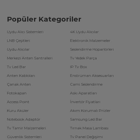
Popüler Kategoriler
Uydu Alıcı Sistemleri
4K Uydu Alıcılar
LNB Çeşitleri
Elektronik Malzemeler
Uydu Alıcılar
Seslendirme Hoparlörleri
Merkezi Anten Santralleri
Tv Yedek Parça
Tv Led Bar
IP Tv Box
Anten Kabloları
Enstrüman Aksesuarları
Çanak Anten
Cami Seslendirme
Fotokapan
Askı Aparatları
Access Point
İnvertör Fiyatları
Kuru Aküler
Akım Korumalı Prizler
Notebook Adaptör
Samsung Led Bar
Tv Tamir Malzemeleri
Tırnak Masa Lambası
Güvenlik Sistemleri
Tv Panel Değişimi