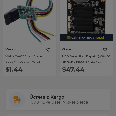
PEŞIN FIYATINA
3 TAKSIT
Weko
Oem
Weko CA-888 Lcd Power
LCD Panel Flexi Repair QK6M66
Supply Modül Üniversal
4K 60Hz Input 4K 120Hz
Output
$1.44
$47.44
Ücretsiz Kargo
1000 TL ve Üzeri Alışverişlerde