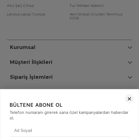
Akü Şarj Cihazı
Tur Rehber Sistemi
Lenovo Lecoo Türkiye
Yeni İthalat Ürünleri Temmuz
2026
Kurumsal
Müşteri İlişkileri
Sipariş İşlemleri
Bize Ulaşın
BÜLTENE ABONE OL
+90 (850) 473 08 08
Telefon numaranı girerek sana özel kampanyalardan haberdar
ol.
Tevfik Bey Mah. Dr. Ali Demir Cd. No:51 Kat:2 Kobi İş Merkezi
Küçükçekmece / İstanbul