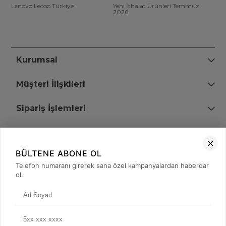
Lenovo Lecoo Türkiye
Yeni İthalat Ürünleri Temmuz
2026
Kurumsal
Müşteri İlişkileri
Sipariş İşlemleri
Bize Ulaşın
BÜLTENE ABONE OL
+90 (850) 473 08 08
Telefon numaranı girerek sana özel kampanyalardan haberdar
ol.
Tevfik Bey Mah. Dr. Ali Demir Cd. No:51 Kat:2 Kobi İş Merkezi
Küçükçekmece / İstanbul