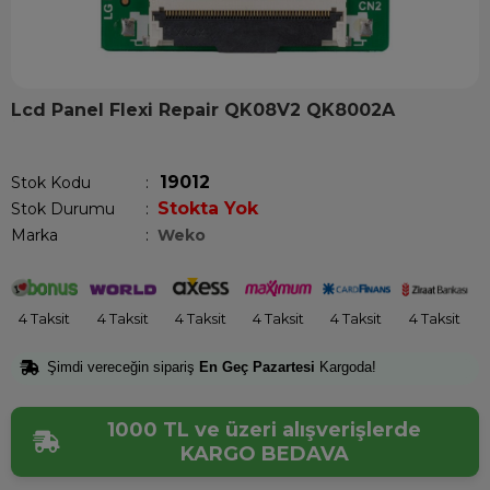
Lcd Panel Flexi Repair QK08V2 QK8002A
Son 12 saatte
12
kişi sepetine ekledi!
19012
Stok Kodu
Stokta Yok
Stok Durumu
:
Marka
:
Weko
4 Taksit
4 Taksit
4 Taksit
4 Taksit
4 Taksit
4 Taksit
Şimdi vereceğin sipariş
En Geç Pazartesi
Kargoda!
1000 TL ve üzeri alışverişlerde
KARGO BEDAVA