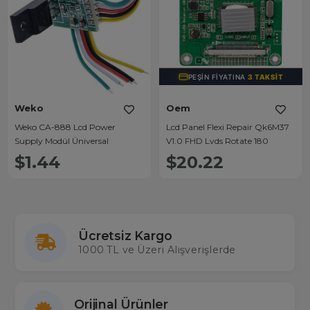
PEŞIN FIYATINA
3 TAKSIT
Weko
Oem
Weko CA-888 Lcd Power
Lcd Panel Flexi Repair Qk6M37
Supply Modül Üniversal
V1.0 FHD Lvds Rotate 180
$1.44
$20.22
Ücretsiz Kargo
1000 TL ve Üzeri Alışverişlerde
Orijinal Ürünler