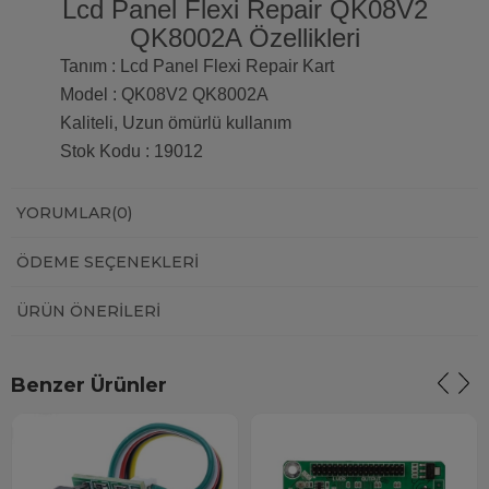
Lcd Panel Flexi Repair QK08V2
QK8002A Özellikleri
Tanım : Lcd Panel Flexi Repair Kart
Model : QK08V2 QK8002A
Kaliteli, Uzun ömürlü kullanım
Stok Kodu : 19012
YORUMLAR
(0)
ÖDEME SEÇENEKLERI
ÜRÜN ÖNERILERI
Benzer Ürünler