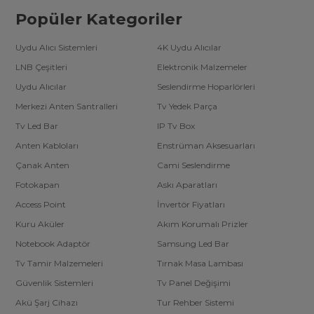
Popüler Kategoriler
Uydu Alıcı Sistemleri
4K Uydu Alıcılar
LNB Çeşitleri
Elektronik Malzemeler
Uydu Alıcılar
Seslendirme Hoparlörleri
Merkezi Anten Santralleri
Tv Yedek Parça
Tv Led Bar
IP Tv Box
Anten Kabloları
Enstrüman Aksesuarları
Çanak Anten
Cami Seslendirme
Fotokapan
Askı Aparatları
Access Point
İnvertör Fiyatları
Kuru Aküler
Akım Korumalı Prizler
Notebook Adaptör
Samsung Led Bar
Tv Tamir Malzemeleri
Tırnak Masa Lambası
Güvenlik Sistemleri
Tv Panel Değişimi
Akü Şarj Cihazı
Tur Rehber Sistemi