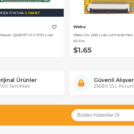
PEŞIN FIYATINA
3 TAKSIT
Weko
i Repair Qk6M37 V1.0 FHD Lvds
Weko CA-2661 Lvds Lcd Panel Flexi 
60 Pin
$1.65
rijinal Ürünler
Güvenli Alışver
100 Sertifikalı
256Bit SSL Korum