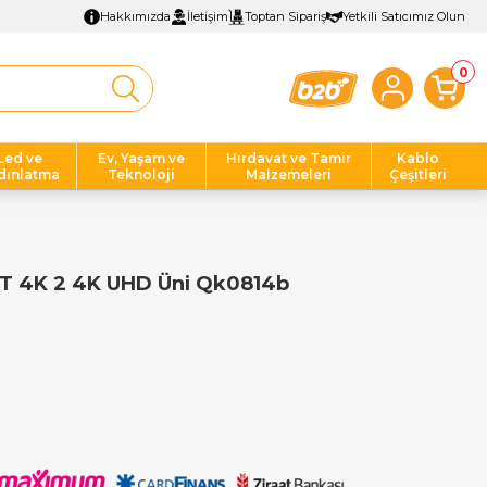
Hakkımızda
İletişim
Toptan Sipariş
Yetkili Satıcımız Olun
0
Led ve
Ev, Yaşam ve
Hırdavat ve Tamir
Kablo
dınlatma
Teknoloji
Malzemeleri
Çeşitleri
SOT 4K 2 4K UHD Üni Qk0814b