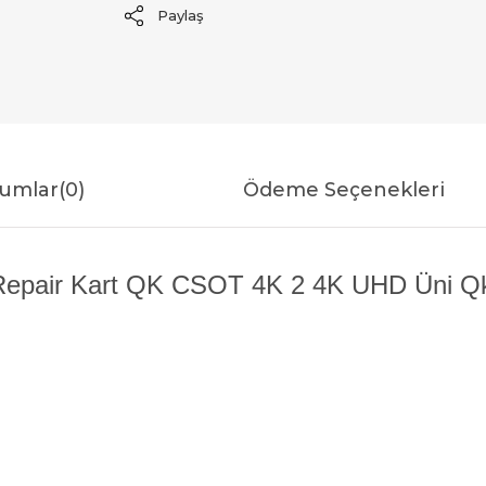
Paylaş
umlar
(0)
Ödeme Seçenekleri
 Repair Kart QK CSOT 4K 2 4K UHD Üni Qk0