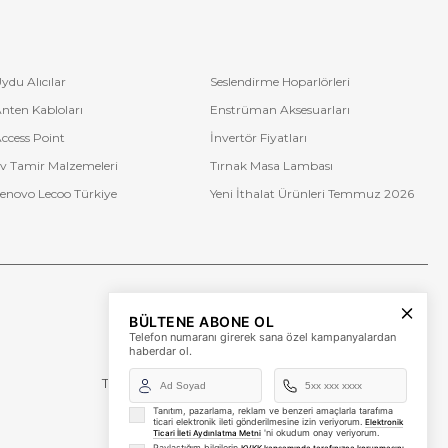
ydu Alıcılar
Seslendirme Hoparlörleri
nten Kabloları
Enstrüman Aksesuarları
ccess Point
İnvertör Fiyatları
v Tamir Malzemeleri
Tırnak Masa Lambası
enovo Lecoo Türkiye
Yeni İthalat Ürünleri Temmuz 2026
Bize Ulaşın
BÜLTENE ABONE OL
+90 (850) 473 08 08
Telefon numaranı girerek sana özel kampanyalardan
haberdar ol.
Tevfik Bey Mah. Dr. Ali Demir Cd. No:51 Kat:2 Kobi İş
Merkezi
Küçükçekmece / İstanbul
Tanıtım, pazarlama, reklam ve benzeri amaçlarla tarafıma
ticari elektronik ileti gönderilmesine izin veriyorum.
Elektronik
'ni okudum onay veriyorum.
Ticari İleti Aydınlatma Metni
Paylaştığım bilgilerin