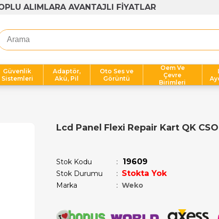
1000 TL ÜZERİ ÜCRETSİZ KARGO
Oem Ve
Güvenlik
Adaptör,
Oto Ses ve
Çevre
Sistemleri
Akü, Pil
Görüntü
Ay
Birimleri
Lcd Panel Flexi Repair Kart QK C
Son 1 günde
18
kişi sepetine ekledi!
19609
Stok Kodu
Stokta Yok
Stok Durumu
:
Marka
:
Weko