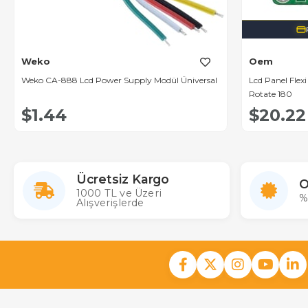
Weko
Oem
Weko CA-888 Lcd Power Supply Modül Üniversal
Lcd Panel Flex
Rotate 180
$1.44
$20.22
Ücretsiz Kargo
O
1000 TL ve Üzeri
%
Alışverişlerde