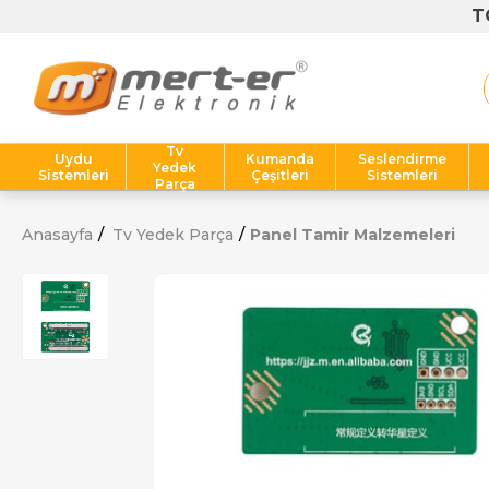
Tv
Uydu
Kumanda
Seslendirme
Yedek
Sistemleri
Çeşitleri
Sistemleri
Parça
Anasayfa
Tv Yedek Parça
Panel Tamir Malzemeleri