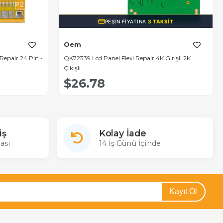
PEŞIN FIYATINA
3 TAKSIT
Oem
Repair 24 Pin -
QK72339 Lcd Panel Flexi Repair 4K Girişli 2K
Çıkışlı
$26.78
iş
Kolay İade
ası
14 İş Günü İçinde
Kayıt Ol