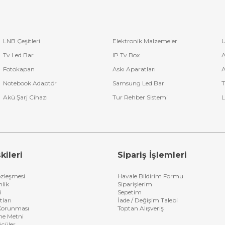
LNB Çeşitleri
Elektronik Malzemeler
U
Tv Led Bar
IP Tv Box
A
Fotokapan
Askı Aparatları
A
Notebook Adaptör
Samsung Led Bar
T
Akü Şarj Cihazı
Tur Rehber Sistemi
L
kileri
Sipariş İşlemleri
özleşmesi
Havale Bildirim Formu
nlik
Siparişlerim
i
Sepetim
tları
İade / Değişim Talebi
n Korunması
Toptan Alışveriş
me Metni
ücüler