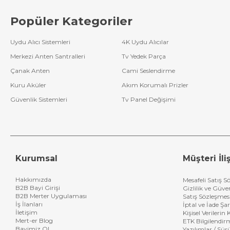
Popüler Kategoriler
Uydu Alıcı Sistemleri
4K Uydu Alıcılar
Merkezi Anten Santralleri
Tv Yedek Parça
Çanak Anten
Cami Seslendirme
Kuru Aküler
Akım Korumalı Prizler
Güvenlik Sistemleri
Tv Panel Değişimi
Kurumsal
Müşteri İliş
Hakkımızda
Mesafeli Satış S
B2B Bayi Girişi
Gizlilik ve Güve
B2B Merter Uygulaması
Satış Sözleşmes
İş İlanları
İptal ve İade Şar
İletişim
Kişisel Verileri
Mert-er Blog
ETK Bilgilendir
Bayimiz Ol
Yazılımlar / Sür