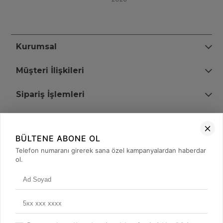
Kurumsal
Müşteri İlişkileri
Sipariş İşlemleri
Bize Ulaşın
BÜLTENE ABONE OL
+90 (850) 473 08 08
Telefon numaranı girerek sana özel kampanyalardan haberdar
ol.
Tevfik Bey Mah. Dr. Ali Demir Cd. No:51 Kat:2 Kobi İş Merkezi
Küçükçekmece / İstanbul