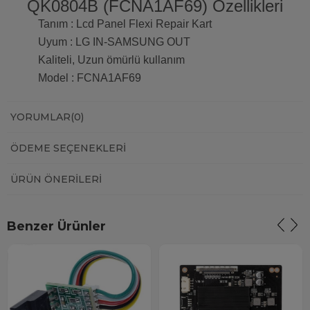
QK0804B (FCNA1AF69) Özellikleri
Tanım : Lcd Panel Flexi Repair Kart
Uyum : LG IN-SAMSUNG OUT
Kaliteli, Uzun ömürlü kullanım
Model : FCNA1AF69
YORUMLAR
(0)
ÖDEME SEÇENEKLERI
ÜRÜN ÖNERILERI
Benzer Ürünler