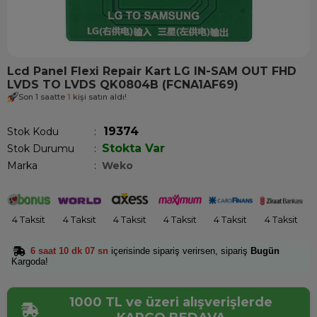
Lcd Panel Flexi Repair Kart LG IN-SAM OUT FHD
LVDS TO LVDS QK0804B (FCNA1AF69)
Son 1 saatte
1
kişi satın aldı!
19374
Stok Kodu
Stokta Var
Stok Durumu
:
Marka
:
Weko
4 Taksit
4 Taksit
4 Taksit
4 Taksit
4 Taksit
4 Taksit
6 saat 10 dk 07 sn
içerisinde sipariş verirsen, sipariş
Bugün
Kargoda!
1000 TL ve üzeri alışverişlerde