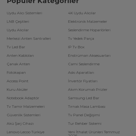
Popüler Kategoriler
Uydu Alıcı Sistemleri
4K Uydu Alıcılar
LNB Çeşitleri
Elektronik Malzemeler
Uydu Alıcılar
Seslendirme Hoparlörleri
Merkezi Anten Santralleri
Tv Yedek Parça
Tv Led Bar
IP Tv Box
Anten Kabloları
Enstrüman Aksesuarları
Çanak Anten
Cami Seslendirme
Fotokapan
Askı Aparatları
Access Point
İnvertör Fiyatları
Kuru Aküler
Akım Korumalı Prizler
Notebook Adaptör
Samsung Led Bar
Tv Tamir Malzemeleri
Tırnak Masa Lambası
Güvenlik Sistemleri
Tv Panel Değişimi
Akü Şarj Cihazı
Tur Rehber Sistemi
Lenovo Lecoo Türkiye
Yeni İthalat Ürünleri Temmuz
2026