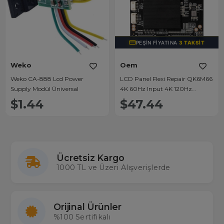
PEŞIN FIYATINA
3 TAKSIT
Weko
Oem
Weko CA-888 Lcd Power
LCD Panel Flexi Repair QK6M66
Supply Modül Üniversal
4K 60Hz Input 4K 120Hz
Output
$1.44
$47.44
Ücretsiz Kargo
1000 TL ve Üzeri Alışverişlerde
Orijinal Ürünler
%100 Sertifikalı