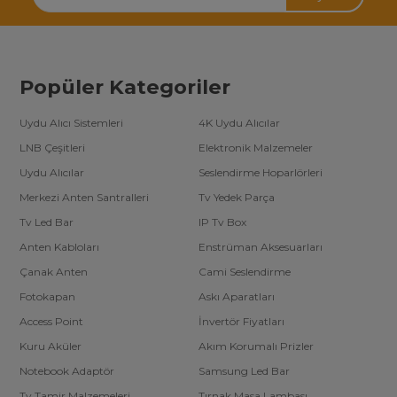
Popüler Kategoriler
Uydu Alıcı Sistemleri
4K Uydu Alıcılar
LNB Çeşitleri
Elektronik Malzemeler
Uydu Alıcılar
Seslendirme Hoparlörleri
Merkezi Anten Santralleri
Tv Yedek Parça
Tv Led Bar
IP Tv Box
Anten Kabloları
Enstrüman Aksesuarları
Çanak Anten
Cami Seslendirme
Fotokapan
Askı Aparatları
Access Point
İnvertör Fiyatları
Kuru Aküler
Akım Korumalı Prizler
Notebook Adaptör
Samsung Led Bar
Tv Tamir Malzemeleri
Tırnak Masa Lambası