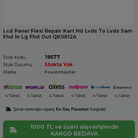
Lcd Panel Flexi Repair Kart Hd Lvds To Lvds Sam
Fhd İn Lg Fhd Out QK0812A
Son 1 saatte
1
kişi satın aldı!
19577
Stok Kodu
Stokta Yok
Stok Durumu
:
Marka
:
Powermaster
4 Taksit
4 Taksit
4 Taksit
4 Taksit
4 Taksit
4 Taksit
Şimdi vereceğin sipariş
En Geç Pazartesi
Kargoda!
1000 TL ve üzeri alışverişlerde
KARGO BEDAVA