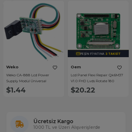
PEŞIN FIYATINA
3 TAKSIT
Weko
Oem
Weko CA-888 Lcd Power
Lcd Panel Flexi Repair Qk6M37
Supply Modül Üniversal
V1.0 FHD Lvds Rotate 180
$1.44
$20.22
Ücretsiz Kargo
1000 TL ve Üzeri Alışverişlerde