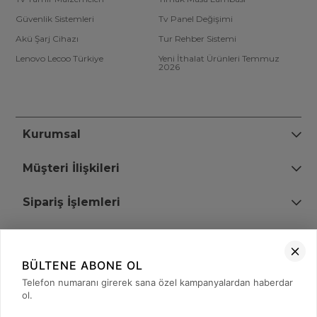
Güvenlik Sistemleri
Tv Panel Değişimi
Akü Şarj Cihazı
Tur Rehber Sistemi
Lenovo Lecoo Türkiye
Yeni İthalat Ürünleri Temmuz
2026
Kurumsal
Müşteri İlişkileri
Sipariş İşlemleri
Bize Ulaşın
BÜLTENE ABONE OL
+90 (850) 473 08 08
Telefon numaranı girerek sana özel kampanyalardan haberdar
ol.
Tevfik Bey Mah. Dr. Ali Demir Cd. No:51 Kat:2 Kobi İş Merkezi
Küçükçekmece / İstanbul