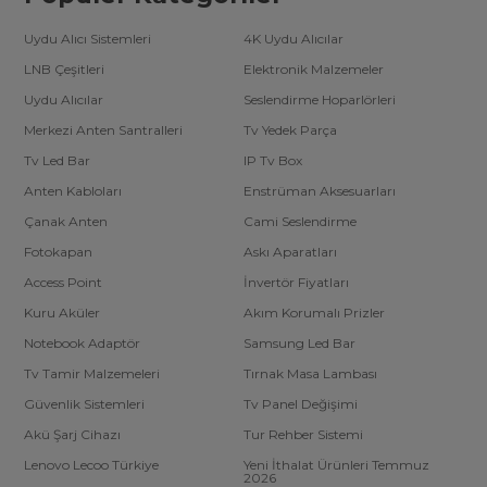
Uydu Alıcı Sistemleri
4K Uydu Alıcılar
LNB Çeşitleri
Elektronik Malzemeler
Uydu Alıcılar
Seslendirme Hoparlörleri
Merkezi Anten Santralleri
Tv Yedek Parça
Tv Led Bar
IP Tv Box
Anten Kabloları
Enstrüman Aksesuarları
Çanak Anten
Cami Seslendirme
Fotokapan
Askı Aparatları
Access Point
İnvertör Fiyatları
Kuru Aküler
Akım Korumalı Prizler
Notebook Adaptör
Samsung Led Bar
Tv Tamir Malzemeleri
Tırnak Masa Lambası
Güvenlik Sistemleri
Tv Panel Değişimi
Akü Şarj Cihazı
Tur Rehber Sistemi
Lenovo Lecoo Türkiye
Yeni İthalat Ürünleri Temmuz
2026