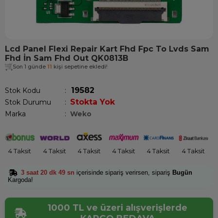
Lcd Panel Flexi Repair Kart Fhd Fpc To Lvds Sam
Fhd İn Sam Fhd Out QK0813B
Son 1 günde
11
kişi sepetine ekledi!
19582
Stok Kodu
Stokta Yok
Stok Durumu
:
Marka
:
Weko
4 Taksit
4 Taksit
4 Taksit
4 Taksit
4 Taksit
4 Taksit
3 saat 20 dk 49 sn
içerisinde sipariş verirsen, sipariş
Bugün
Kargoda!
1000 TL ve üzeri alışverişlerde