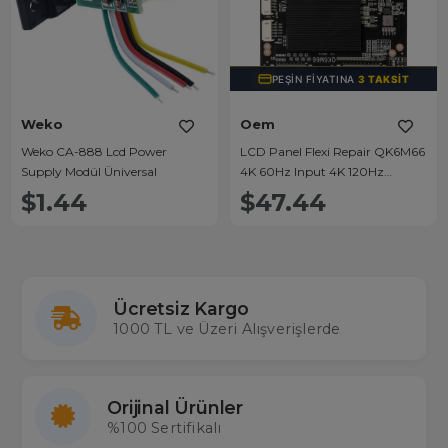
PEŞIN FIYATINA
3 TAKSIT
Weko
Oem
Weko CA-888 Lcd Power
LCD Panel Flexi Repair QK6M66
Supply Modül Üniversal
4K 60Hz Input 4K 120Hz
Output
$1.44
$47.44
Ücretsiz Kargo
1000 TL ve Üzeri Alışverişlerde
Orijinal Ürünler
%100 Sertifikalı