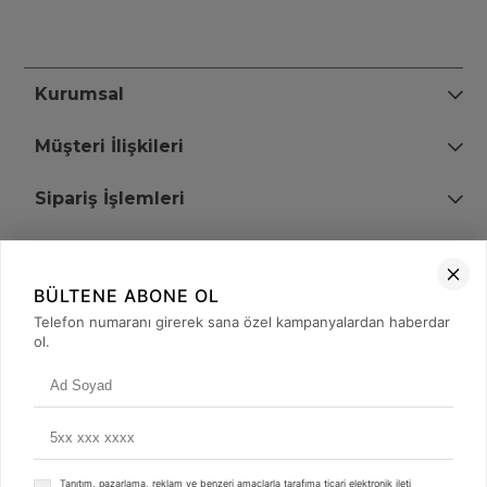
Kurumsal
Müşteri İlişkileri
Sipariş İşlemleri
Bize Ulaşın
BÜLTENE ABONE OL
+90 (850) 473 08 08
Telefon numaranı girerek sana özel kampanyalardan haberdar
ol.
Tevfik Bey Mah. Dr. Ali Demir Cd. No:51 Kat:2 Kobi İş Merkezi
Küçükçekmece / İstanbul
Tanıtım, pazarlama, reklam ve benzeri amaçlarla tarafıma ticari elektronik ileti