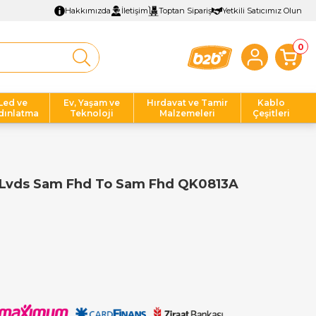
Hakkımızda
İletişim
Toptan Sipariş
Yetkili Satıcımız Olun
0
Led ve
Ev, Yaşam ve
Hırdavat ve Tamir
Kablo
dınlatma
Teknoloji
Malzemeleri
Çeşitleri
To Lvds Sam Fhd To Sam Fhd QK0813A