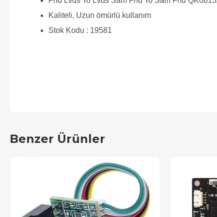
Fhd Lvds To Lvds Sam Fhd To Sam Fhd QK081
Kaliteli, Uzun ömürlü kullanım
Stok Kodu : 19581
Benzer Ürünler