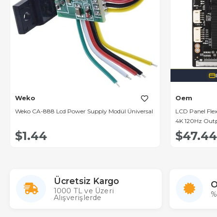
Weko
Oem
Weko CA-888 Lcd Power Supply Modül Üniversal
LCD Panel Fle
4K 120Hz Out
$1.44
$47.44
Ücretsiz Kargo
O
1000 TL ve Üzeri
%
Alışverişlerde