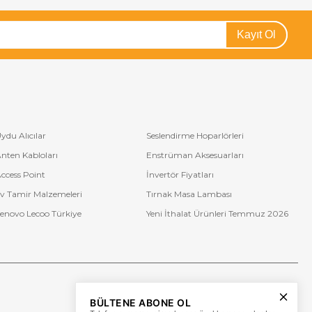
Kayıt Ol
ydu Alıcılar
Seslendirme Hoparlörleri
nten Kabloları
Enstrüman Aksesuarları
ccess Point
İnvertör Fiyatları
v Tamir Malzemeleri
Tırnak Masa Lambası
enovo Lecoo Türkiye
Yeni İthalat Ürünleri Temmuz 2026
Bize Ulaşın
BÜLTENE ABONE OL