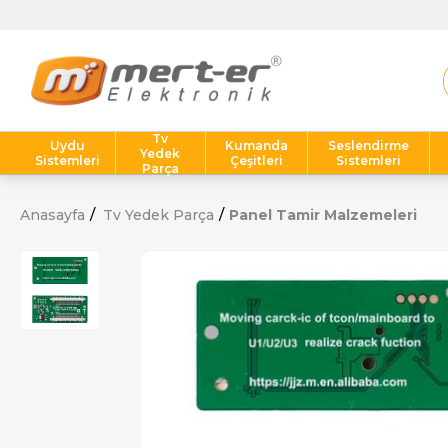
Tv
Uydu
Kumanda
Seslendirme
Yedek
Sistemleri
Çeşitleri
Sistemleri
Parça
Anasayfa
Tv Yedek Parça
Panel Tamir Malzemeleri