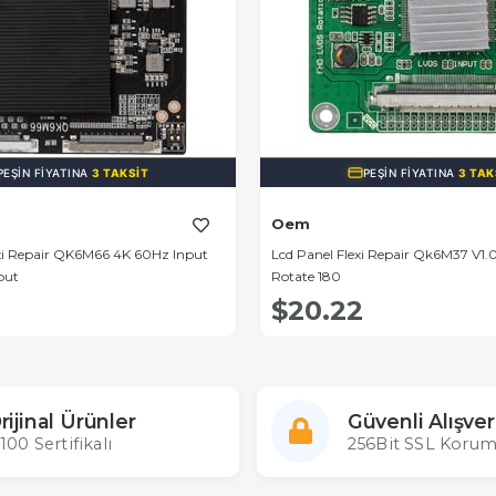
PEŞIN FIYATINA
3 TAKSIT
PEŞIN FIYATINA
3 TAK
Oem
xi Repair QK6M66 4K 60Hz Input
Lcd Panel Flexi Repair Qk6M37 V1.
put
Rotate 180
$20.22
rijinal Ürünler
Güvenli Alışver
100 Sertifikalı
256Bit SSL Korum