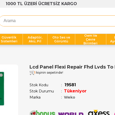
1000 TL ÜZERİ ÜCRETSİZ KARGO
Oem Ve
Güvenlik
Adaptör,
Oto Ses ve
Çevre
Sistemleri
Akü, Pil
Görüntü
Ay
Birimleri
Lcd Panel Flexi Repair Fhd Lvds 
1
kişinin sepetinde!
19581
Stok Kodu
Tükeniyor
Stok Durumu
:
Marka
:
Weko