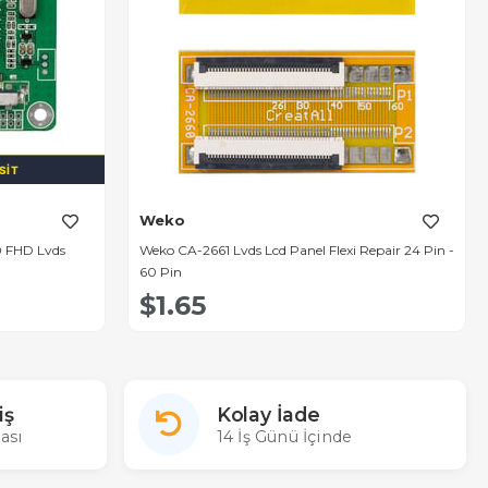
SIT
Weko
0 FHD Lvds
Weko CA-2661 Lvds Lcd Panel Flexi Repair 24 Pin -
60 Pin
$1.65
iş
Kolay İade
ası
14 İş Günü İçinde