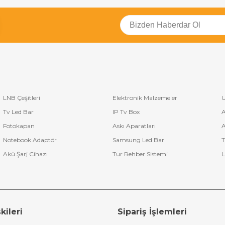
LNB Çeşitleri
Elektronik Malzemeler
U
Tv Led Bar
IP Tv Box
A
Fotokapan
Askı Aparatları
A
Notebook Adaptör
Samsung Led Bar
T
Akü Şarj Cihazı
Tur Rehber Sistemi
L
kileri
Sipariş İşlemleri