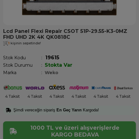
Lcd Panel Flexi Repair CSOT 51P-29.55-K3-0MZ
FHD UHD 2K 4K QK0818C
1
kişinin sepetinde!
19615
Stok Kodu
Stokta Var
Stok Durumu
:
Marka
:
Weko
4 Taksit
4 Taksit
4 Taksit
4 Taksit
4 Taksit
4 Taksit
Şimdi vereceğin sipariş
En Geç Yarın
Kargoda!
1000 TL ve üzeri alışverişlerde
KARGO BEDAVA