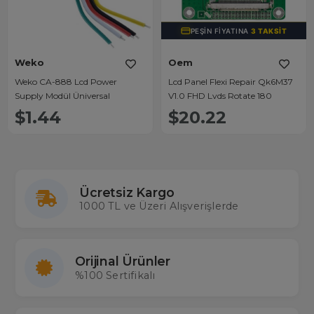
PEŞIN FIYATINA
3 TAKSIT
Weko
Oem
Weko CA-888 Lcd Power
Lcd Panel Flexi Repair Qk6M37
Supply Modül Üniversal
V1.0 FHD Lvds Rotate 180
$1.44
$20.22
Ücretsiz Kargo
1000 TL ve Üzeri Alışverişlerde
Orijinal Ürünler
%100 Sertifikalı