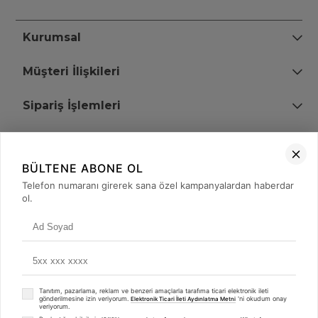
Kurumsal
Müşteri İlişkileri
Sipariş İşlemleri
Bize Ulaşın
BÜLTENE ABONE OL
+90 (850) 473 08 08
Telefon numaranı girerek sana özel kampanyalardan haberdar
ol.
Tevfik Bey Mah. Dr. Ali Demir Cd. No:51 Kat:2 Kobi İş Merkezi
Küçükçekmece / İstanbul
Tanıtım, pazarlama, reklam ve benzeri amaçlarla tarafıma ticari elektronik ileti
gönderilmesine izin veriyorum.
'ni okudum onay
Elektronik Ticari İleti Aydınlatma Metni
veriyorum.