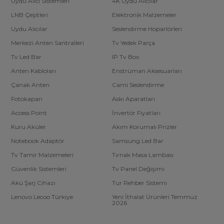
Uydu Alıcı Sistemleri
4K Uydu Alıcılar
LNB Çeşitleri
Elektronik Malzemeler
Uydu Alıcılar
Seslendirme Hoparlörleri
Merkezi Anten Santralleri
Tv Yedek Parça
Tv Led Bar
IP Tv Box
Anten Kabloları
Enstrüman Aksesuarları
Çanak Anten
Cami Seslendirme
Fotokapan
Askı Aparatları
Access Point
İnvertör Fiyatları
Kuru Aküler
Akım Korumalı Prizler
Notebook Adaptör
Samsung Led Bar
Tv Tamir Malzemeleri
Tırnak Masa Lambası
Güvenlik Sistemleri
Tv Panel Değişimi
Akü Şarj Cihazı
Tur Rehber Sistemi
Lenovo Lecoo Türkiye
Yeni İthalat Ürünleri Temmuz
2026