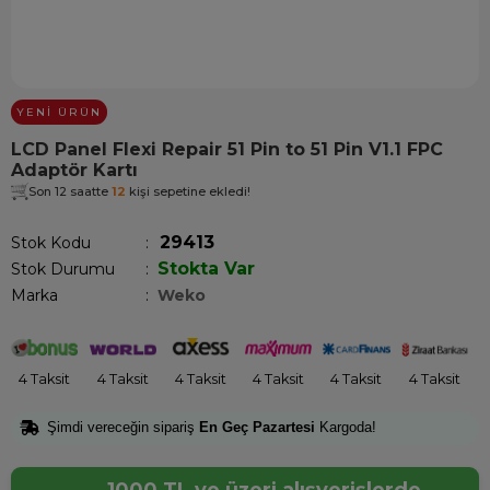
YENI ÜRÜN
LCD Panel Flexi Repair 51 Pin to 51 Pin V1.1 FPC
Adaptör Kartı
Son 12 saatte
12
kişi sepetine ekledi!
29413
Stok Kodu
Stokta Var
Stok Durumu
:
Marka
:
Weko
4 Taksit
4 Taksit
4 Taksit
4 Taksit
4 Taksit
4 Taksit
Şimdi vereceğin sipariş
En Geç Pazartesi
Kargoda!