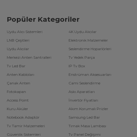
Popüler Kategoriler
Uydu Alıcı Sistemleri
4K Uydu Alıcılar
LNB Çeşitleri
Elektronik Malzemeler
Uydu Alıcılar
Seslendirme Hoparlörleri
Merkezi Anten Santralleri
Tv Yedek Parça
Tv Led Bar
IP Tv Box
Anten Kabloları
Enstrüman Aksesuarları
Çanak Anten
Cami Seslendirme
Fotokapan
Askı Aparatları
Access Point
İnvertör Fiyatları
Kuru Aküler
Akım Korumalı Prizler
Notebook Adaptör
Samsung Led Bar
Tv Tamir Malzemeleri
Tırnak Masa Lambası
Güvenlik Sistemleri
Tv Panel Değişimi