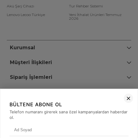
Akü Şarj Cihazı
Tur Rehber Sistemi
Lenovo Lecoo Türkiye
Yeni İthalat Ürünleri Temmuz
2026
Kurumsal
Müşteri İlişkileri
Sipariş İşlemleri
Bize Ulaşın
BÜLTENE ABONE OL
+90 (850) 473 08 08
Telefon numaranı girerek sana özel kampanyalardan haberdar
ol.
Tevfik Bey Mah. Dr. Ali Demir Cd. No:51 Kat:2 Kobi İş Merkezi
Küçükçekmece / İstanbul