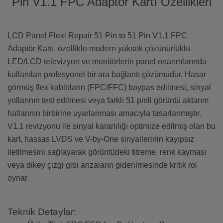
Pin V1.1 FPC Adaptör Kartı Özellikleri
LCD Panel Flexi Repair 51 Pin to 51 Pin V1.1 FPC
Adaptör Kartı, özellikle modern yüksek çözünürlüklü
LED/LCD televizyon ve monitörlerin panel onarımlarında
kullanılan profesyonel bir ara bağlantı çözümüdür. Hasar
görmüş flex kabloların (FPC/FFC) baypas edilmesi, sinyal
yollarının test edilmesi veya farklı 51 pinli görüntü aktarım
hatlarının birbirine uyarlanması amacıyla tasarlanmıştır.
V1.1 revizyonu ile sinyal kararlılığı optimize edilmiş olan bu
kart, hassas LVDS ve V-by-One sinyallerinin kayıpsız
iletilmesini sağlayarak görüntüdeki titreme, renk kayması
veya dikey çizgi gibi arızaların giderilmesinde kritik rol
oynar.
Teknik Detaylar: