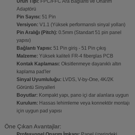
Ürün Tipi:
FPC/FFC Ara Bağlantı ve Onarım
Adaptörü
Pin Sayısı:
51 Pin
Versiyon:
V1.1 (Yüksek performanslı sinyal yolları)
Pin Aralığı (Pitch):
0.5mm (Standart 51 pin panel
yapısı)
Bağlantı Yapısı:
51 Pin giriş - 51 Pin çıkış
Malzeme:
Yüksek kaliteli FR-4 fiberglas PCB
Kontak Kaplaması:
Oksitlenmeye dayanıklı altın
kaplama pad'ler
Sinyal Uyumluluğu:
LVDS, V-by-One, 4K/2K
Görüntü Sinyalleri
Boyutlar:
Kompakt yapı, pano içi dar alanlara uygun
Kurulum:
Hassas lehimleme veya konnektör montajı
için uygun pad yapısı
Öne Çıkan Avantajlar:
Profesyonel Onarım İmkanı:
Panel üzerindeki