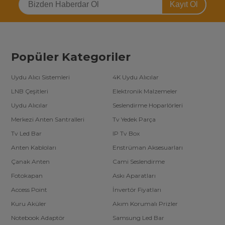
Kayıt Ol
Popüler Kategoriler
Uydu Alıcı Sistemleri
4K Uydu Alıcılar
LNB Çeşitleri
Elektronik Malzemeler
Uydu Alıcılar
Seslendirme Hoparlörleri
Merkezi Anten Santralleri
Tv Yedek Parça
Tv Led Bar
IP Tv Box
Anten Kabloları
Enstrüman Aksesuarları
Çanak Anten
Cami Seslendirme
Fotokapan
Askı Aparatları
Access Point
İnvertör Fiyatları
Kuru Aküler
Akım Korumalı Prizler
Notebook Adaptör
Samsung Led Bar