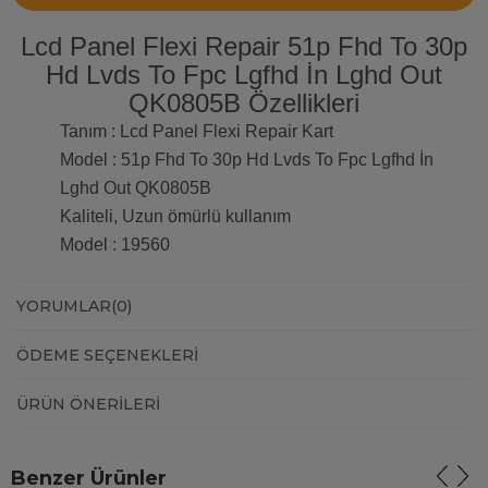
Lcd Panel Flexi Repair 51p Fhd To 30p
Hd Lvds To Fpc Lgfhd İn Lghd Out
QK0805B Özellikleri
Tanım : Lcd Panel Flexi Repair Kart
Model : 51p Fhd To 30p Hd Lvds To Fpc Lgfhd İn
Lghd Out QK0805B
Kaliteli, Uzun ömürlü kullanım
Model : 19560
YORUMLAR
(0)
ÖDEME SEÇENEKLERI
ÜRÜN ÖNERILERI
Benzer Ürünler