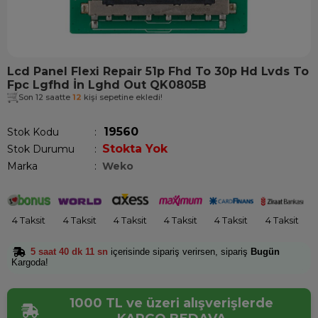
Lcd Panel Flexi Repair 51p Fhd To 30p Hd Lvds To
Fpc Lgfhd İn Lghd Out QK0805B
Son 12 saatte
12
kişi sepetine ekledi!
19560
Stok Kodu
Stokta Yok
Stok Durumu
:
Marka
:
Weko
4 Taksit
4 Taksit
4 Taksit
4 Taksit
4 Taksit
4 Taksit
5 saat 40 dk 11 sn
içerisinde sipariş verirsen, sipariş
Bugün
Kargoda!
1000 TL ve üzeri alışverişlerde