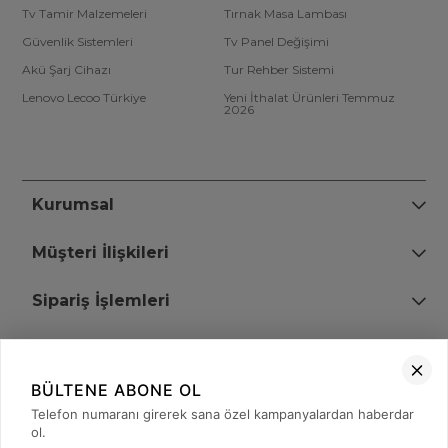
Tv Tamir Malzemeleri
Tırnak Masa Lambası
Güvenlik Sistemleri
Tv Panel Değişimi
Akü Şarj Cihazı
Tur Rehber Sistemi
Lenovo Lecoo Türkiye
Yeni İthalat Ürünleri Temmuz
2026
Kurumsal
Müşteri İlişkileri
Sipariş İşlemleri
Bize Ulaşın
BÜLTENE ABONE OL
+90 (850) 473 08 08
Telefon numaranı girerek sana özel kampanyalardan haberdar
ol.
Tevfik Bey Mah. Dr. Ali Demir Cd. No:51 Kat:2 Kobi İş Merkezi
Küçükçekmece / İstanbul