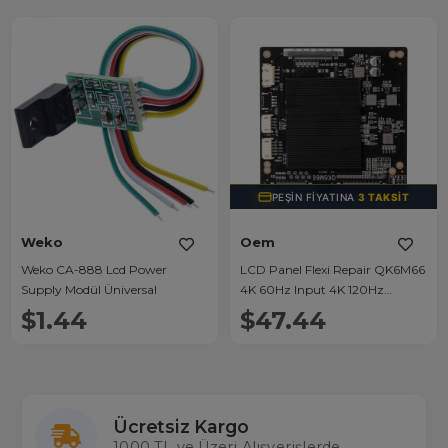
PEŞIN FIYATINA
3 TAKSIT
Weko
Oem
Weko CA-888 Lcd Power
LCD Panel Flexi Repair QK6M66
Supply Modül Üniversal
4K 60Hz Input 4K 120Hz
Output
$1.44
$47.44
Ücretsiz Kargo
1000 TL ve Üzeri Alışverişlerde